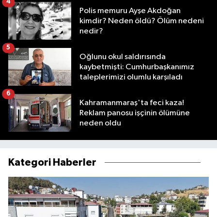
4
Polis memuru Ayşe Akdoğan
kimdir? Neden öldü? Ölüm nedeni
nedir?
5
Oğlunu okul saldırısında
kaybetmişti: Cumhurbaşkanımız
taleplerimizi olumlu karşıladı
6
Kahramanmaraş'ta feci kaza!
Reklam panosu işçinin ölümüne
neden oldu
Kategori Haberler