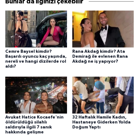
Bunlar da ilginizi çekebilir
Cemre Baysel kimdir?
Rana Akdağ kimdir? Ata
Başarılı oyuncu kaç yaşında,
Demirağ ile evlenen Rana
nereli ve hangi dizilerde rol
Akdağ ne iş yapıyor?
aldı?
Avukat Hatice Kocaefe'nin
32 Haftalık Hamile Kadın,
öldürüldüğü silahlı
Hastaneye Giderken Yolda
saldırıyla ilgili 7 sanık
Doğum Yaptı
hakkında gelişme