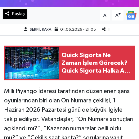
Paylaş
Teknoloji
-
+
A
A
Yaşam
SERPİL KARA
01.06.2026 - 21:05
1
KAHRAMANMARAŞ
Quick Sigorta Ne
Zaman İşlem Görecek?
Quick Sigorta Halka Arz
Kaç Lot Verdi?
Milli Piyango İdaresi tarafından düzenlenen şans
oyunlarından biri olan On Numara çekilişi, 1
Haziran 2026 Pazartesi günü de büyük ilgiyle
takip ediliyor. Vatandaşlar, “On Numara sonuçları
açıklandı mı?”, “Kazanan numaralar belli oldu
mu?” ve “Çekiliş saat kaçta?” sorularına yanıt