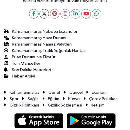
halkına hizmet etmeye devam ediyoruz. Test
Kahramanmaraş Nöbetçi Eczaneler
Kahramanmaraş Hava Durumu
Kahramanmaraş Namaz Vakitleri
Kahramanmaraş Trafik Yoğunluk Haritası
Puan Durumu ve Fikstür
Tüm Manşetler
Son Dakika Haberleri
Haber Arşivi
Kahramanmaraş
Genel
Güncel
Ekonomi
Spor
Sağlık
Eğitim
Künye
Çerez Politikası
Gizlilik Politikası
Gizlilik Sözleşmesi
İletişim