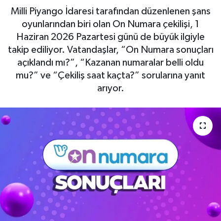
Milli Piyango İdaresi tarafından düzenlenen şans
Haberde İnsan
oyunlarından biri olan On Numara çekilişi, 1
Haziran 2026 Pazartesi günü de büyük ilgiyle
Kültür Sanat
takip ediliyor. Vatandaşlar, “On Numara sonuçları
açıklandı mı?”, “Kazanan numaralar belli oldu
Magazin
mu?” ve “Çekiliş saat kaçta?” sorularına yanıt
arıyor.
Manşet Altı
Manşetler
Resmi İlan
Sağlık
Spor
SürManşet