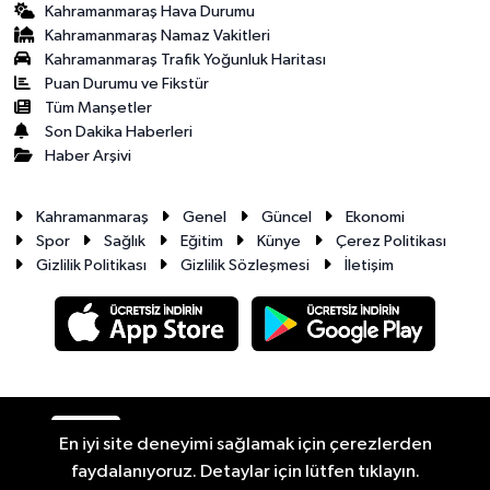
Kahramanmaraş Hava Durumu
Kahramanmaraş Namaz Vakitleri
Kahramanmaraş Trafik Yoğunluk Haritası
Puan Durumu ve Fikstür
Tüm Manşetler
Son Dakika Haberleri
Haber Arşivi
Kahramanmaraş
Genel
Güncel
Ekonomi
Spor
Sağlık
Eğitim
Künye
Çerez Politikası
Gizlilik Politikası
Gizlilik Sözleşmesi
İletişim
RSS
Copyright © 2026. Her hakkı saklıdır.
En iyi site deneyimi sağlamak için çerezlerden
faydalanıyoruz. Detaylar için lütfen tıklayın.