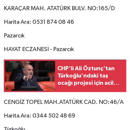
KARAÇAR MAH. ATATÜRK BULV. NO:165/D
Harita Ara: 0531 874 08 46
Pazarcık
HAYAT ECZANESİ - Pazarcık
CHP'li Ali Öztunç'tan
Türkoğlu'ndaki taş
ocağı projesi için acil
iptal çağrısı!
CENGİZ TOPEL MAH.ATATÜRK CAD. NO:46/A
Harita Ara: 0344 502 48 69
Türkoğlu