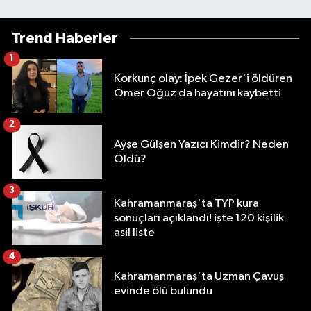
Trend Haberler
1
Korkunç olay: İpek Gezer'i öldüren
Ömer Oğuz da hayatını kaybetti
2
Ayşe Gülşen Yazıcı Kimdir? Neden
Öldü?
3
Kahramanmaraş'ta TYP kura
sonuçları açıklandı! işte 120 kişilik
asil liste
4
Kahramanmaraş'ta Uzman Çavuş
evinde ölü bulundu