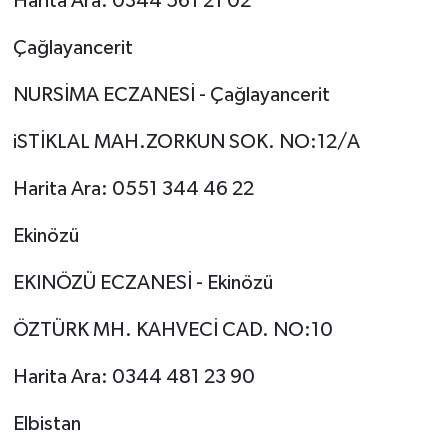
Harita Ara: 0344 561 21 02
Çağlayancerit
NURSİMA ECZANESİ - Çağlayancerit
iSTİKLAL MAH.ZORKUN SOK. NO:12/A
Harita Ara: 0551 344 46 22
Ekinözü
EKINÖZÜ ECZANESİ - Ekinözü
ÖZTÜRK MH. KAHVECİ CAD. NO:10
Harita Ara: 0344 481 23 90
Elbistan