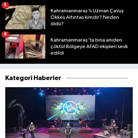
5
Kahramanmaraş'lı Uzman Çavuş
Ökkeş Altıntaş kimdir? Neden
öldü?
6
Kahramanmaraş'ta bina aniden
çöktü! Bölgeye AFAD ekipleri sevk
edildi
Kategori Haberler