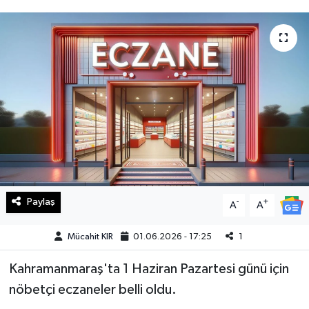
Haberde İnsan
Kültür Sanat
Magazin
Manşet Altı
Manşetler
Resmi İlan
Paylaş
-
+
A
A
Sağlık
Mücahit KIR
01.06.2026 - 17:25
1
Kahramanmaraş'ta 1 Haziran Pazartesi günü için
Spor
nöbetçi eczaneler belli oldu.
SürManşet