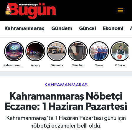
Kahramanmaraş
Kahramanmaraş Nöbetçi Eczaneler
Kahramanmaraş
Gündem
Güncel
Ekonomi
Kahramanmaraş Sokak Röportajları
Kahramanmaraş Hava Durumu
Bilim ve Teknoloji
Kahramanmaraş Namaz Vakitleri
Kahramanmaraş
Asayiş
Güvenlik
Gündem
Genel
Güncel
Çevre
Kahramanmaraş Trafik Yoğunluk Haritası
Eğitim
Süper Lig Puan Durumu ve Fikstür
KAHRAMANMARAŞ
Kahramanmaraş Nöbetçi
Ekonomi
Tüm Manşetler
Eczane: 1 Haziran Pazartesi
Genel
Son Dakika Haberleri
Kahramanmaraş’ta 1 Haziran Pazartesi günü için
nöbetçi eczaneler belli oldu.
Güncel
Haber Arşivi