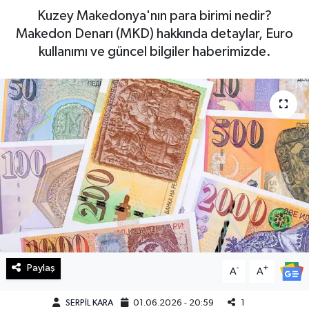
Kuzey Makedonya'nın para birimi nedir?
Haberde İnsan
Makedon Denarı (MKD) hakkında detaylar, Euro
kullanımı ve güncel bilgiler haberimizde.
Kültür Sanat
Magazin
Manşet Altı
Manşetler
Resmi İlan
Sağlık
Paylaş
-
+
Spor
A
A
SERPİL KARA
01.06.2026 - 20:59
1
SürManşet