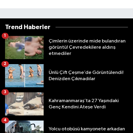
Trend Haberler
1
Çimlerin üzerinde mide bulandıran
görüntü! Çevredekilere aldırış
etmediler
2
Ünlü Çift Çeşme’de Görüntülendi!
Denizden Çıkmadılar
3
Kahramanmaraş’ta 27 Yaşındaki
Genç Kendini Ateşe Verdi
4
Yolcu otobüsü kamyonete arkadan