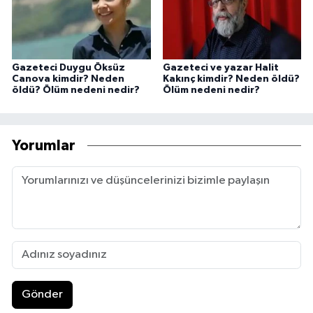
Gazeteci Duygu Öksüz
Gazeteci ve yazar Halit
Canova kimdir? Neden
Kakınç kimdir? Neden öldü?
öldü? Ölüm nedeni nedir?
Ölüm nedeni nedir?
Yorumlar
Gönder