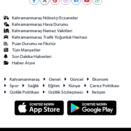
Kahramanmaraş Nöbetçi Eczaneler
Kahramanmaraş Hava Durumu
Kahramanmaraş Namaz Vakitleri
Kahramanmaraş Trafik Yoğunluk Haritası
Puan Durumu ve Fikstür
Tüm Manşetler
Son Dakika Haberleri
Haber Arşivi
Kahramanmaraş
Genel
Güncel
Ekonomi
Spor
Sağlık
Eğitim
Künye
Çerez Politikası
Gizlilik Politikası
Gizlilik Sözleşmesi
İletişim