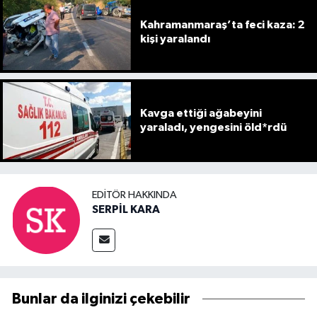
Kahramanmaraş’ta feci kaza: 2
kişi yaralandı
Kavga ettiği ağabeyini
yaraladı, yengesini öld*rdü
EDITÖR HAKKINDA
SERPİL KARA
Bunlar da ilginizi çekebilir