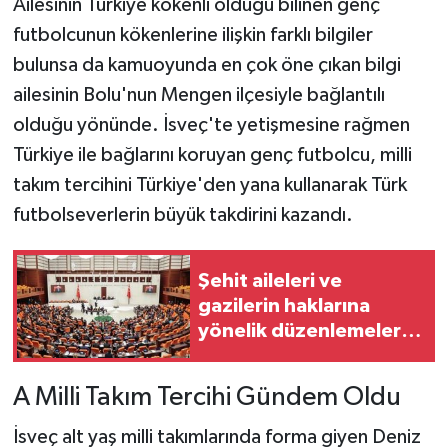
Ailesinin Türkiye kökenli olduğu bilinen genç
futbolcunun kökenlerine ilişkin farklı bilgiler
bulunsa da kamuoyunda en çok öne çıkan bilgi
ailesinin Bolu'nun Mengen ilçesiyle bağlantılı
olduğu yönünde. İsveç'te yetişmesine rağmen
Türkiye ile bağlarını koruyan genç futbolcu, milli
takım tercihini Türkiye'den yana kullanarak Türk
futbolseverlerin büyük takdirini kazandı.
Şehit aileleri ve
gazilerin haklarına
yönelik düzenlemeleri
içeren kanun teklifi
görüşmeleri devam
A Milli Takım Tercihi Gündem Oldu
ediyor
İsveç alt yaş milli takımlarında forma giyen Deniz