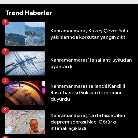
Trend Haberler
1
Kahramanmaraş Kuzey Çevre Yolu
yakınlarında korkutan yangın çıktı
2
Kahramanmaraş'ta sallantı uykudan
uyandırdı!
3
Kahramanmaraş sallandı! Kandilli
Rasathanesi Göksun depremini
duyurdu
4
Kahramanmaraş’ta da hissedilen
deprem sonrası Naci Görür o
ihtimali açıkladı