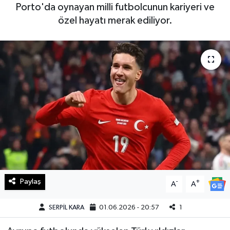
Porto'da oynayan milli futbolcunun kariyeri ve
Haberde İnsan
özel hayatı merak ediliyor.
Kültür Sanat
Magazin
Manşet Altı
Manşetler
Resmi İlan
Sağlık
Paylaş
-
+
A
A
Spor
SERPİL KARA
01.06.2026 - 20:57
1
SürManşet