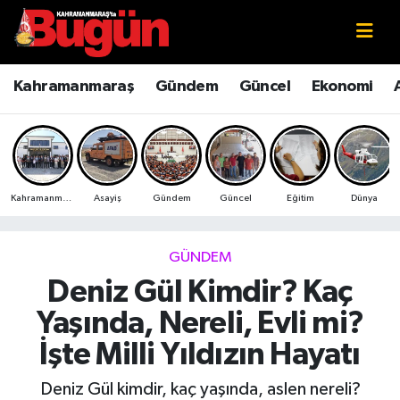
Kahramanmaraş
Kahramanmaraş Nöbetçi Eczaneler
Kahramanmaraş
Gündem
Güncel
Ekonomi
Kahramanmaraş Sokak Röportajları
Kahramanmaraş Hava Durumu
Bilim ve Teknoloji
Kahramanmaraş Namaz Vakitleri
Kahramanmaraş
Asayiş
Gündem
Güncel
Eğitim
Dünya
Çevre
Kahramanmaraş Trafik Yoğunluk Haritası
Eğitim
Süper Lig Puan Durumu ve Fikstür
GÜNDEM
Deniz Gül Kimdir? Kaç
Ekonomi
Tüm Manşetler
Yaşında, Nereli, Evli mi?
Genel
Son Dakika Haberleri
İşte Milli Yıldızın Hayatı
Güncel
Haber Arşivi
Deniz Gül kimdir, kaç yaşında, aslen nereli?