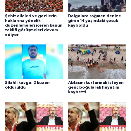
Şehit aileleri ve gazilerin
Dalgalara rağmen denize
haklarına yönelik
giren 14 yaşındaki çocuk
düzenlemeleri içeren kanun
kayboldu
teklifi görüşmeleri devam
ediyor
Silahlı kavga; 2 kuzen
Ablasını kurtarmak isteyen
öldürüldü
genç boğularak hayatını
kaybetti