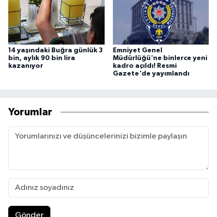
14 yaşındaki Buğra günlük 3
Emniyet Genel
bin, aylık 90 bin lira
Müdürlüğü'ne binlerce yeni
kazanıyor
kadro açıldı! Resmi
Gazete'de yayımlandı
Yorumlar
Gönder