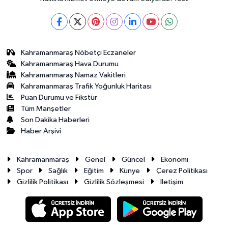
Kahramanmaraş Nöbetçi Eczaneler
Kahramanmaraş Hava Durumu
Kahramanmaraş Namaz Vakitleri
Kahramanmaraş Trafik Yoğunluk Haritası
Puan Durumu ve Fikstür
Tüm Manşetler
Son Dakika Haberleri
Haber Arşivi
Kahramanmaraş
Genel
Güncel
Ekonomi
Spor
Sağlık
Eğitim
Künye
Çerez Politikası
Gizlilik Politikası
Gizlilik Sözleşmesi
İletişim