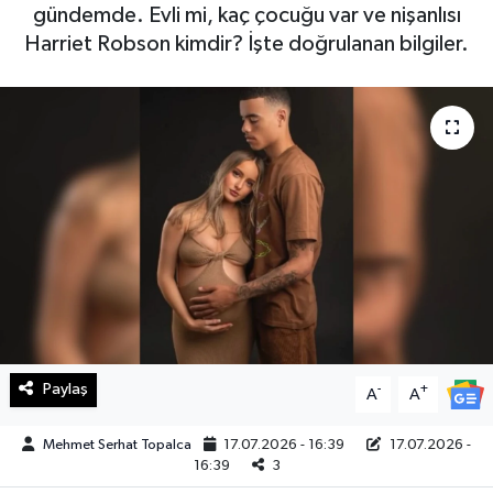
gündemde. Evli mi, kaç çocuğu var ve nişanlısı
Haberde İnsan
Harriet Robson kimdir? İşte doğrulanan bilgiler.
Kültür Sanat
Magazin
Manşet Altı
Manşetler
Resmi İlan
Sağlık
Paylaş
-
+
A
A
Spor
Mehmet Serhat Topalca
17.07.2026 - 16:39
17.07.2026 -
16:39
3
SürManşet