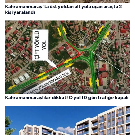
Kahramanmaraş'ta üst yoldan alt yola uçan araçta 2
kişi yaralandı
Kahramanmaraşlılar dikkat! O yol 10 gün trafiğe kapalı