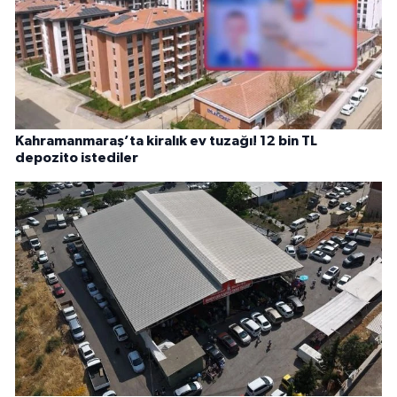
Kahramanmaraş’ta kiralık ev tuzağı! 12 bin TL
depozito istediler