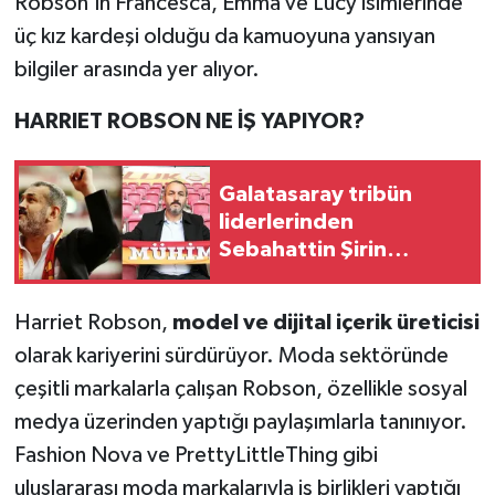
Robson'ın Francesca, Emma ve Lucy isimlerinde
üç kız kardeşi olduğu da kamuoyuna yansıyan
bilgiler arasında yer alıyor.
HARRIET ROBSON NE İŞ YAPIYOR?
Galatasaray tribün
liderlerinden
Sebahattin Şirin
hakkında gözaltı
talimatı
Harriet Robson,
model ve dijital içerik üreticisi
olarak kariyerini sürdürüyor. Moda sektöründe
çeşitli markalarla çalışan Robson, özellikle sosyal
medya üzerinden yaptığı paylaşımlarla tanınıyor.
Fashion Nova ve PrettyLittleThing gibi
uluslararası moda markalarıyla iş birlikleri yaptığı