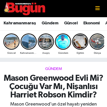
Kahramanmaraş
Kahramanmaraş Nöbetçi Eczaneler
Kahramanmaraş
Gündem
Güncel
Ekonomi
Kahramanmaraş Sokak Röportajları
Kahramanmaraş Hava Durumu
Bilim ve Teknoloji
Kahramanmaraş Namaz Vakitleri
Güncel
Kahramanmaraş
Asayiş
Gündem
Eğitim
Dünya
Çevre
Kahramanmaraş Trafik Yoğunluk Haritası
Eğitim
Süper Lig Puan Durumu ve Fikstür
GÜNDEM
Mason Greenwood Evli Mi?
Ekonomi
Tüm Manşetler
Çocuğu Var Mı, Nişanlısı
Genel
Son Dakika Haberleri
Harriet Robson Kimdir?
Güncel
Haber Arşivi
Mason Greenwood'un özel hayatı yeniden