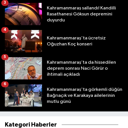
3
Kahramanmaraş sallandı! Kandilli
Rasathanesi Göksun depremini
duyurdu
4
Kahramanmaraş'ta ücretsiz
Oğuzhan Koç konseri
5
Kahramanmaraş’ta da hissedilen
deprem sonrası Naci Görür o
ihtimali açıkladı
6
Kahramanmaraş'ta görkemli düğün
Bağrıaçık ve Karakaya ailelerinin
mutlu günü
Kategori Haberler