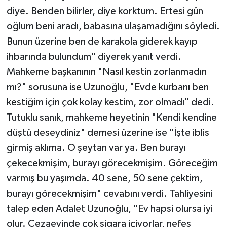
diye. Benden bilirler, diye korktum. Ertesi gün
oğlum beni aradı, babasına ulaşamadığını söyledi.
Bunun üzerine ben de karakola giderek kayıp
ihbarında bulundum" diyerek yanıt verdi.
Mahkeme başkanının "Nasıl kestin zorlanmadın
mı?" sorusuna ise Uzunoğlu, "Evde kurbanı ben
kestiğim için çok kolay kestim, zor olmadı" dedi.
Tutuklu sanık, mahkeme heyetinin "Kendi kendine
düştü deseydiniz" demesi üzerine ise "İşte iblis
girmiş aklıma. O şeytan var ya. Ben burayı
çekecekmişim, burayı görecekmişim. Göreceğim
varmış bu yaşımda. 40 sene, 50 sene çektim,
burayı görecekmişim" cevabını verdi. Tahliyesini
talep eden Adalet Uzunoğlu, "Ev hapsi olursa iyi
olur. Cezaevinde çok sigara içiyorlar, nefes