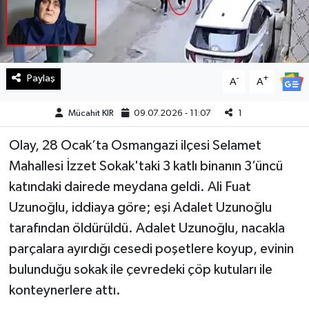
Teknoloji
Yaşam
Paylaş
-
+
A
A
KAHRAMANMARAŞ
Mücahit KIR
09.07.2026 - 11:07
1
Olay, 28 Ocak’ta Osmangazi ilçesi Selamet
Mahallesi İzzet Sokak'taki 3 katlı binanın 3’üncü
katındaki dairede meydana geldi. Ali Fuat
Uzunoğlu, iddiaya göre; eşi Adalet Uzunoğlu
tarafından öldürüldü. Adalet Uzunoğlu, nacakla
parçalara ayırdığı cesedi poşetlere koyup, evinin
bulunduğu sokak ile çevredeki çöp kutuları ile
konteynerlere attı.