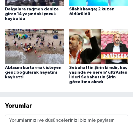
Dalgalara rağmen denize
Silahlı kavga; 2 kuzen
giren 14 yaşındaki çocuk
öldürüldü
kayboldu
Ablasını kurtarmak isteyen
Sebahattin Şirin kimdir, kaç
genç boğularak hayatını
yaşında ve nereli? ultrAslan
kaybetti
lideri Sebahattin Şirin
gözaltına alındı
Yorumlar