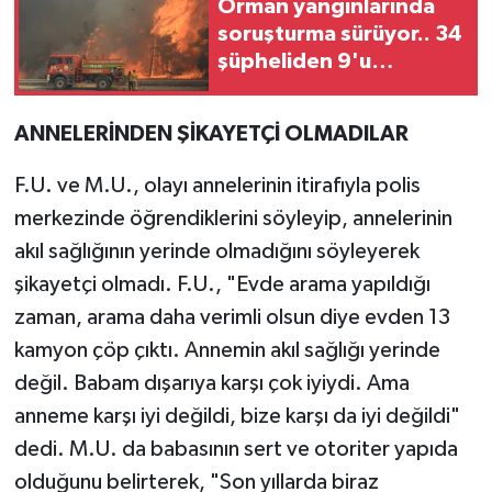
Orman yangınlarında
soruşturma sürüyor.. 34
şüpheliden 9'u
tutuklandı
ANNELERİNDEN ŞİKAYETÇİ OLMADILAR
F.U. ve M.U., olayı annelerinin itirafıyla polis
merkezinde öğrendiklerini söyleyip, annelerinin
akıl sağlığının yerinde olmadığını söyleyerek
şikayetçi olmadı. F.U., "Evde arama yapıldığı
zaman, arama daha verimli olsun diye evden 13
kamyon çöp çıktı. Annemin akıl sağlığı yerinde
değil. Babam dışarıya karşı çok iyiydi. Ama
anneme karşı iyi değildi, bize karşı da iyi değildi"
dedi. M.U. da babasının sert ve otoriter yapıda
olduğunu belirterek, "Son yıllarda biraz