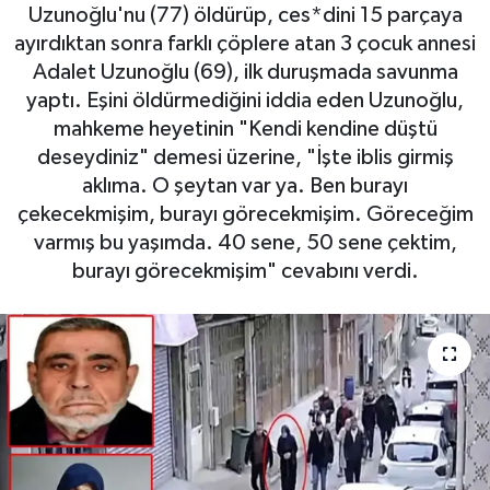
Uzunoğlu'nu (77) öldürüp, ces*dini 15 parçaya
Haberde İnsan
ayırdıktan sonra farklı çöplere atan 3 çocuk annesi
Adalet Uzunoğlu (69), ilk duruşmada savunma
Kültür Sanat
yaptı. Eşini öldürmediğini iddia eden Uzunoğlu,
mahkeme heyetinin "Kendi kendine düştü
Magazin
deseydiniz" demesi üzerine, "İşte iblis girmiş
aklıma. O şeytan var ya. Ben burayı
Manşet Altı
çekecekmişim, burayı görecekmişim. Göreceğim
varmış bu yaşımda. 40 sene, 50 sene çektim,
Manşetler
burayı görecekmişim" cevabını verdi.
Resmi İlan
Sağlık
Spor
SürManşet