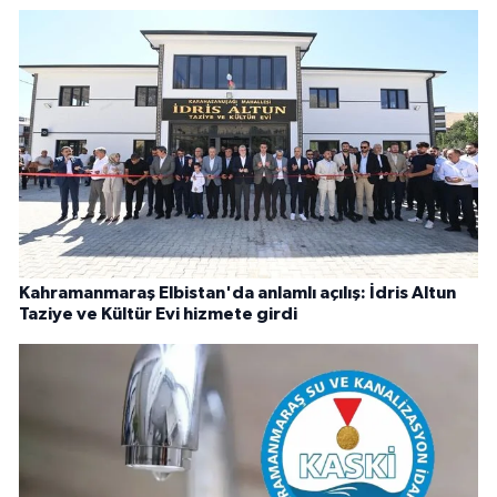
Kahramanmaraş Elbistan'da anlamlı açılış: İdris Altun
Taziye ve Kültür Evi hizmete girdi