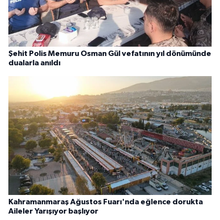
Şehit Polis Memuru Osman Gül vefatının yıl dönümünde
dualarla anıldı
Kahramanmaraş Ağustos Fuarı'nda eğlence dorukta
Aileler Yarışıyor başlıyor