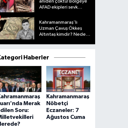
aniden çöktü! Bölgeye
AFAD ekipleri sevk
edildi
Kahramanmaraş'lı
Uzman Çavuş Ökkeş
Altıntaş kimdir? Neden
öldü?
Kategori Haberler
Kahramanmaraş
Kahramanmaraş
Fuarı'nda Merak
Nöbetçi
dilen Soru:
Eczaneler: 7
illetvekilleri
Ağustos Cuma
Nerede?