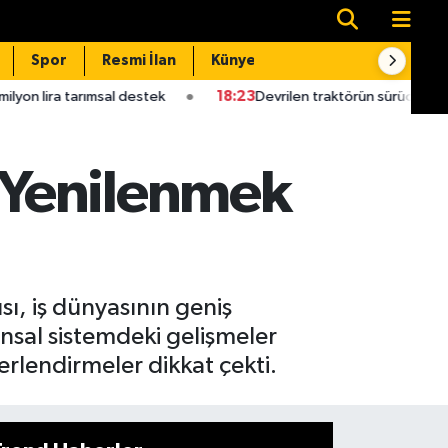
Spor
Resmi İlan
Künye
İletişim
rımsal destek
18:23
Devrilen traktörün sürücüsü öldü
1
“Yenilenmek
ı, iş dünyasının geniş
ansal sistemdeki gelişmeler
rlendirmeler dikkat çekti.