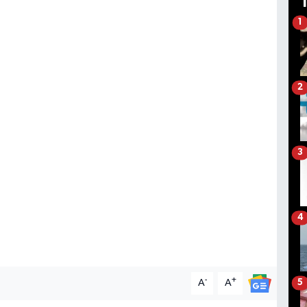
1
2
3
4
-
+
A
A
5