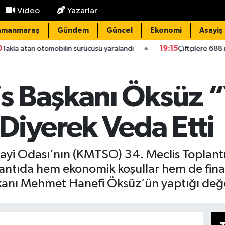
Video
Yazarlar
amanmaraş
Gündem
Güncel
Ekonomi
Asayiş
tomobilin sürücüsü yaralandı
19:15
Çiftçilere 688 milyon lira ta
s Başkanı Öksüz 
Diyerek Veda Etti
i Odası’nın (KMTSO) 34. Meclis Toplantıs
oplantıda hem ekonomik koşullar hem de fin
şkanı Mehmet Hanefi Öksüz’ün yaptığı değe