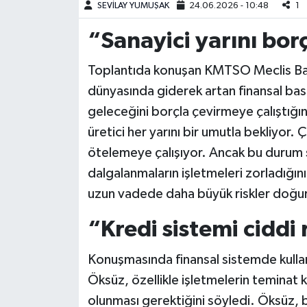
SEVİLAY YUMUŞAK
24.06.2026 - 10:48
1
Teknoloji
“Sanayici yarını bor
Yaşam
Toplantıda konuşan KMTSO Meclis Ba
dünyasında giderek artan finansal bask
KAHRAMANMARAŞ
geleceğini borçla çevirmeye çalıştığını
üretici her yarını bir umutla bekliyor. 
ötelemeye çalışıyor. Ancak bu durum s
dalgalanmaların işletmeleri zorladığın
uzun vadede daha büyük riskler doğur
“Kredi sistemi ciddi 
Konuşmasında finansal sistemde kullan
Öksüz, özellikle işletmelerin teminat k
olunması gerektiğini söyledi. Öksüz, b