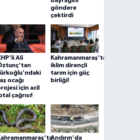
bayrağını
göndere
çektirdi
HP'li Ali
Kahramanmaraş'ta
Öztunç'tan
iklim dirençli
Türkoğlu'ndaki
tarım için güç
aş ocağı
birliği!
rojesi için acil
ptal çağrısı!
Kahramanmaraş'ta
Andırın'da