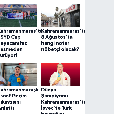
Kahramanmaraş'ta
Kahramanmaraş’ta
TSYD Cup
8 Ağustos’ta
eyecanı hız
hangi noter
kesmeden
nöbetçi olacak?
ürüyor!
Kahramanmaraşlı
Dünya
Esnaf Geçim
Şampiyonu
ıkıntısını
Kahramanmaraş'tan!
nlattı
İsveç'te Türk