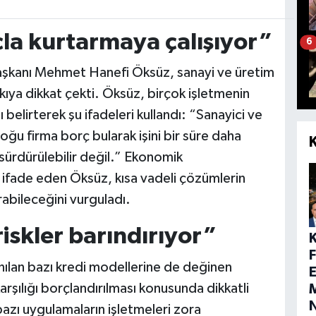
çla kurtarmaya çalışıyor”
6
şkanı Mehmet Hanefi Öksüz, sanayi ve üretim
ıya dikkat çekti. Öksüz, birçok işletmenin
 belirterek şu ifadeleri kullandı: “Sanayici ve
Çoğu firma borç bularak işini bir süre daha
ürdürülebilir değil.” Ekonomik
ı ifade eden Öksüz, kısa vadeli çözümlerin
abileceğini vurguladı.
riskler barındırıyor”
ılan bazı kredi modellerine de değinen
E
arşılığı borçlandırılması konusunda dikkatli
M
azı uygulamaların işletmeleri zora