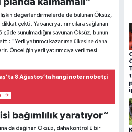
nci planda kalmamalı”
ilişkin değerlendirmelerde de bulunan Öksüz,
ra dikkat çekti. Yabancı yatırımcılara sağlanan
nı ölçüde sunulmadığını savunan Öksüz, bunun
tti: “Yerli yatırımcı kazanırsa ülkesine daha
rir. Önceliğin yerli yatırımcıya verilmesi
C
t
ş’ta 8 Ağustos’ta hangi noter nöbetçi
p
i
e
i bağımlılık yaratıyor”
ına da değinen Öksüz, daha kontrollü bir