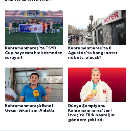
Milletvekilleri Nerede?
Kahramanmaraş'ta TSYD
Kahramanmaraş’ta 8
Cup heyecanı hız kesmeden
Ağustos’ta hangi noter
sürüyor!
nöbetçi olacak?
Kahramanmaraşlı Esnaf
Dünya Şampiyonu
Geçim Sıkıntısını Anlattı
Kahramanmaraş'tan!
İsveç'te Türk bayrağını
göndere çektirdi