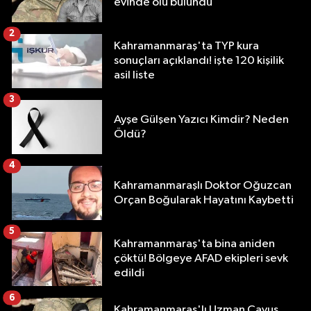
evinde ölü bulundu
2
Kahramanmaraş'ta TYP kura
sonuçları açıklandı! işte 120 kişilik
asil liste
3
Ayşe Gülşen Yazıcı Kimdir? Neden
Öldü?
4
Kahramanmaraşlı Doktor Oğuzcan
Orçan Boğularak Hayatını Kaybetti
5
Kahramanmaraş'ta bina aniden
çöktü! Bölgeye AFAD ekipleri sevk
edildi
6
Kahramanmaraş'lı Uzman Çavuş