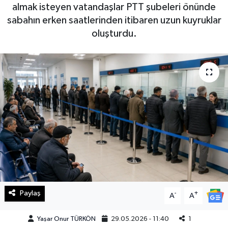
almak isteyen vatandaşlar PTT şubeleri önünde
Haberde İnsan
sabahın erken saatlerinden itibaren uzun kuyruklar
oluşturdu.
Kültür Sanat
Magazin
Manşet Altı
Manşetler
Resmi İlan
Sağlık
Paylaş
-
+
A
A
Spor
Yaşar Onur TÜRKÖN
29.05.2026 - 11:40
1
SürManşet