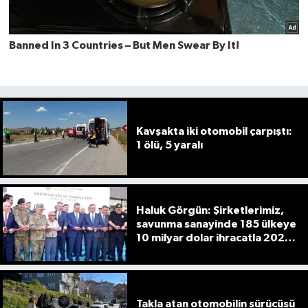
Kavşakta iki otomobil çarpıştı:
1 ölü, 5 yaralı
Haluk Görgün: Şirketlerimiz,
savunma sanayinde 185 ülkeye
10 milyar dolar ihracatla 2025'i
tamamladı
Takla atan otomobilin sürücüsü