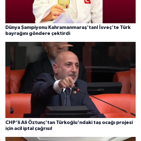
Dünya Şampiyonu Kahramanmaraş'tan! İsveç'te Türk
bayrağını göndere çektirdi
CHP'li Ali Öztunç'tan Türkoğlu'ndaki taş ocağı projesi
için acil iptal çağrısı!