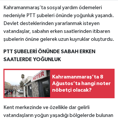
Kahramanmaraş’ta sosyal yardım ödemeleri
Teknoloji
nedeniyle PTT şubeleri önünde yoğunluk yaşandı.
Devlet desteklerinden yararlanmak isteyen
Yaşam
vatandaşlar, sabahın erken saatlerinden itibaren
şubelerin önüne gelerek uzun kuyruklar oluşturdu.
KAHRAMANMARAŞ
PTT ŞUBELERİ ÖNÜNDE SABAH ERKEN
SAATLERDE YOĞUNLUK
Kahramanmaraş’ta 8
Ağustos’ta hangi noter
nöbetçi olacak?
Kent merkezinde ve özellikle dar gelirli
vatandaşların yoğun yaşadığı bölgelerde bulunan