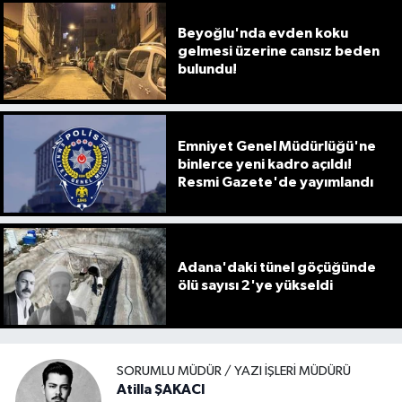
Beyoğlu'nda evden koku
gelmesi üzerine cansız beden
bulundu!
Emniyet Genel Müdürlüğü'ne
binlerce yeni kadro açıldı!
Resmi Gazete'de yayımlandı
Adana'daki tünel göçüğünde
ölü sayısı 2'ye yükseldi
SORUMLU MÜDÜR / YAZI İŞLERI MÜDÜRÜ
Atilla ŞAKACI