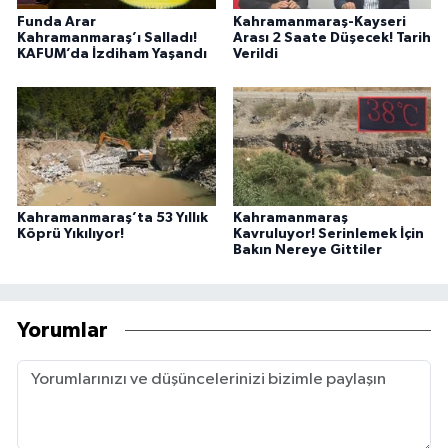
Funda Arar
Kahramanmaraş-Kayseri
Kahramanmaraş’ı Salladı!
Arası 2 Saate Düşecek! Tarih
KAFUM’da İzdiham Yaşandı
Verildi
Kahramanmaraş’ta 53 Yıllık
Kahramanmaraş
Köprü Yıkılıyor!
Kavruluyor! Serinlemek İçin
Bakın Nereye Gittiler
Yorumlar