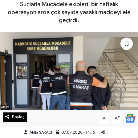
Suçlarla Mücadele ekipleri, bir haftalık
Haberde İnsan
operasyonlarda çok sayıda yasaklı maddeyi ele
geçirdi.
Kültür Sanat
Magazin
Manşet Altı
Manşetler
Resmi İlan
Sağlık
ARŞİV
Paylaş
-
+
A
A
Spor
Atilla ŞAKACI
07.07.2026 - 14:15
1
SürManşet