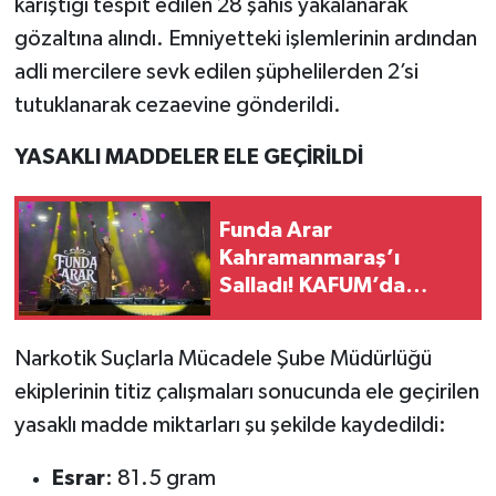
karıştığı tespit edilen 28 şahıs yakalanarak
gözaltına alındı. Emniyetteki işlemlerinin ardından
adli mercilere sevk edilen şüphelilerden 2’si
tutuklanarak cezaevine gönderildi.
YASAKLI MADDELER ELE GEÇİRİLDİ
Funda Arar
Kahramanmaraş’ı
Salladı! KAFUM’da
İzdiham Yaşandı
Narkotik Suçlarla Mücadele Şube Müdürlüğü
ekiplerinin titiz çalışmaları sonucunda ele geçirilen
yasaklı madde miktarları şu şekilde kaydedildi:
Esrar
: 81.5 gram