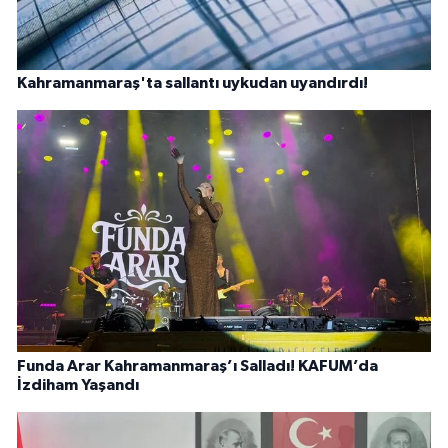
Kahramanmaraş'ta sallantı uykudan uyandırdı!
Funda Arar Kahramanmaraş’ı Salladı! KAFUM’da
İzdiham Yaşandı