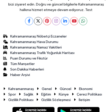
bizi ziyaret edin. Doğru ve güncel bilgilerle Kahramanmaraş
halkına hizmet etmeye devam ediyoruz. Test
Kahramanmaraş Nöbetçi Eczaneler
Kahramanmaraş Hava Durumu
Kahramanmaraş Namaz Vakitleri
Kahramanmaraş Trafik Yoğunluk Haritası
Puan Durumu ve Fikstür
Tüm Manşetler
Son Dakika Haberleri
Haber Arşivi
Kahramanmaraş
Genel
Güncel
Ekonomi
Spor
Sağlık
Eğitim
Künye
Çerez Politikası
Gizlilik Politikası
Gizlilik Sözleşmesi
İletişim