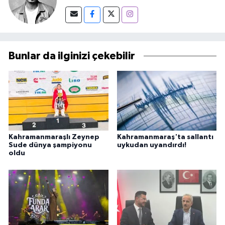
Bunlar da ilginizi çekebilir
Kahramanmaraşlı Zeynep
Kahramanmaraş'ta sallantı
Sude dünya şampiyonu
uykudan uyandırdı!
oldu