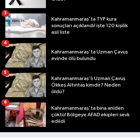
3
Kahramanmaraş'ta TYP kura
sonuçları açıklandı! işte 120 kişilik
asil liste
4
Kahramanmaraş'ta Uzman Çavuş
evinde ölü bulundu
5
Kahramanmaraş'lı Uzman Çavuş
Ökkeş Altıntaş kimdir? Neden
öldü?
6
Kahramanmaraş'ta bina aniden
çöktü! Bölgeye AFAD ekipleri sevk
edildi