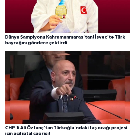
Dünya Şampiyonu Kahramanmaraş'tan! İsveç'te Türk
bayrağını göndere çektirdi
CHP'li Ali Öztunç'tan Türkoğlu'ndaki taş ocağı projesi
için acil iptal çağrısı!