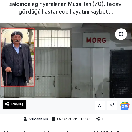
saldırıda ağır yaralanan Musa Tan (70), tedavi
Haberde İnsan
gördüğü hastanede hayatını kaybetti.
Kültür Sanat
Magazin
Manşet Altı
Manşetler
Resmi İlan
Sağlık
Paylaş
-
+
A
A
Spor
Mücahit KIR
07.07.2026 - 13:03
1
SürManşet