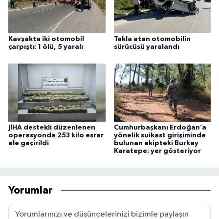
Kavşakta iki otomobil
Takla atan otomobilin
çarpıştı: 1 ölü, 5 yaralı
sürücüsü yaralandı
JİHA destekli düzenlenen
Cumhurbaşkanı Erdoğan’a
operasyonda 253 kilo esrar
yönelik suikast girişiminde
ele geçirildi
bulunan ekipteki Burkay
Karatepe; yer gösteriyor
Yorumlar