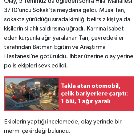
Olay, 5 Temmuz’da öğleden sonra Hilal Mahallesi
3710’uncu Sokak’ta meydana geldi. Musa Tan,
Teknoloji
sokakta yürüdüğü sırada kimliği belirsiz kişi ya da
kişilerin silahlı saldırısına uğradı. Karnına isabet
Yaşam
eden kurşunla ağır yaralanan Tan, çevredekiler
KAHRAMANMARAŞ
tarafından Batman Eğitim ve Araştırma
Hastanesi’ne götürüldü. İhbar üzerine olay yerine
polis ekipleri sevk edildi.
Takla atan otomobil,
çelik bariyerlere çarptı:
1 ölü, 1 ağır yaralı
Ekiplerin yaptığı incelemede, olay yerinde bir
mermi çekirdeği bulundu.