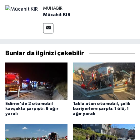
MUHABIR
Mücahit KIR
Bunlar da ilginizi çekebilir
Edirne'de 2 otomobil
Takla atan otomobil, çelik
kavşakta çarpıştı: 9 ağır
bariyerlere çarptı: 1 ölü, 1
yaralı
ağır yaralı