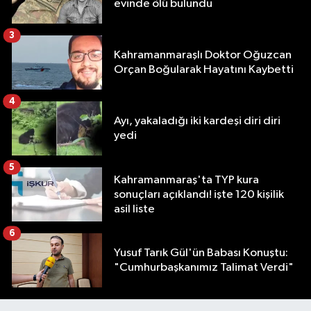
evinde ölü bulundu
3
Kahramanmaraşlı Doktor Oğuzcan
Orçan Boğularak Hayatını Kaybetti
4
Ayı, yakaladığı iki kardeşi diri diri
yedi
5
Kahramanmaraş'ta TYP kura
sonuçları açıklandı! işte 120 kişilik
asil liste
6
Yusuf Tarık Gül'ün Babası Konuştu:
"Cumhurbaşkanımız Talimat Verdi"