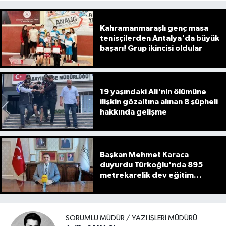
Kahramanmaraşlı genç masa
tenisçilerden Antalya'da büyük
başarı! Grup ikincisi oldular
19 yaşındaki Ali'nin ölümüne
ilişkin gözaltına alınan 8 şüpheli
hakkında gelişme
Başkan Mehmet Karaca
duyurdu Türkoğlu'nda 895
metrekarelik dev eğitim
projesi başlıyor
SORUMLU MÜDÜR / YAZI İŞLERI MÜDÜRÜ