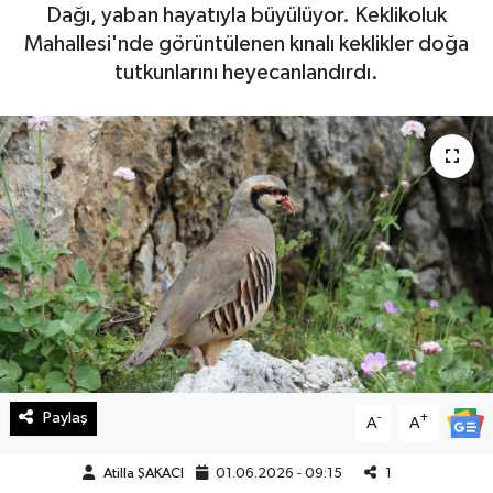
Dağı, yaban hayatıyla büyülüyor. Keklikoluk
Haberde İnsan
Mahallesi'nde görüntülenen kınalı keklikler doğa
tutkunlarını heyecanlandırdı.
Kültür Sanat
Magazin
Manşet Altı
Manşetler
Resmi İlan
Sağlık
Paylaş
-
+
A
A
Spor
Atilla ŞAKACI
01.06.2026 - 09:15
1
SürManşet