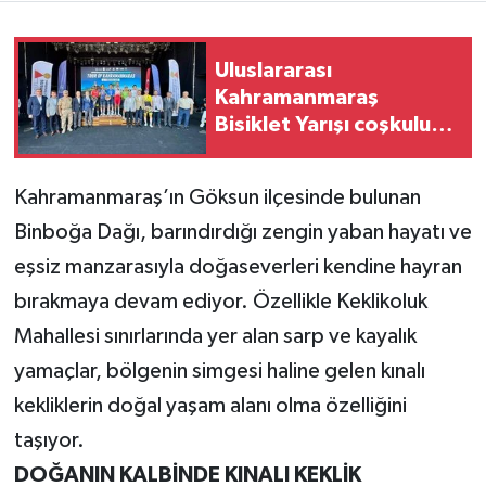
Teknoloji
Uluslararası
Kahramanmaraş
Yaşam
Bisiklet Yarışı coşkulu
finalle tamamlandı
KAHRAMANMARAŞ
Kahramanmaraş’ın Göksun ilçesinde bulunan
Binboğa Dağı, barındırdığı zengin yaban hayatı ve
eşsiz manzarasıyla doğaseverleri kendine hayran
bırakmaya devam ediyor. Özellikle Keklikoluk
Mahallesi sınırlarında yer alan sarp ve kayalık
yamaçlar, bölgenin simgesi haline gelen kınalı
kekliklerin doğal yaşam alanı olma özelliğini
taşıyor.
DOĞANIN KALBİNDE KINALI KEKLİK