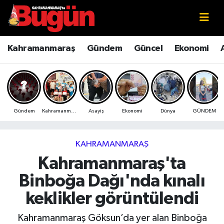
Kahramanmaraş
Kahramanmaraş Nöbetçi Eczaneler
Kahramanmaraş
Gündem
Güncel
Ekonomi
Kahramanmaraş Sokak Röportajları
Kahramanmaraş Hava Durumu
Bilim ve Teknoloji
Kahramanmaraş Namaz Vakitleri
Gündem
Kahramanmaraş
Asayiş
Ekonomi
Dünya
GÜNDEM
Çevre
Kahramanmaraş Trafik Yoğunluk Haritası
Eğitim
Süper Lig Puan Durumu ve Fikstür
KAHRAMANMARAŞ
Kahramanmaraş'ta
Ekonomi
Tüm Manşetler
Binboğa Dağı'nda kınalı
Genel
Son Dakika Haberleri
keklikler görüntülendi
Güncel
Haber Arşivi
Kahramanmaraş Göksun’da yer alan Binboğa