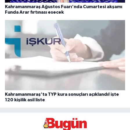
Kahramanmaraş Ağustos Fuarı'nda Cumartesi akşamı
Funda Arar fırtınası esecek
Kahramanmaraş'ta TYP kura sonuçları açıklandı! işte
120 kişilik asil liste