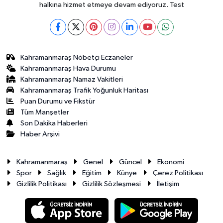
halkına hizmet etmeye devam ediyoruz. Test
Kahramanmaraş Nöbetçi Eczaneler
Kahramanmaraş Hava Durumu
Kahramanmaraş Namaz Vakitleri
Kahramanmaraş Trafik Yoğunluk Haritası
Puan Durumu ve Fikstür
Tüm Manşetler
Son Dakika Haberleri
Haber Arşivi
Kahramanmaraş
Genel
Güncel
Ekonomi
Spor
Sağlık
Eğitim
Künye
Çerez Politikası
Gizlilik Politikası
Gizlilik Sözleşmesi
İletişim