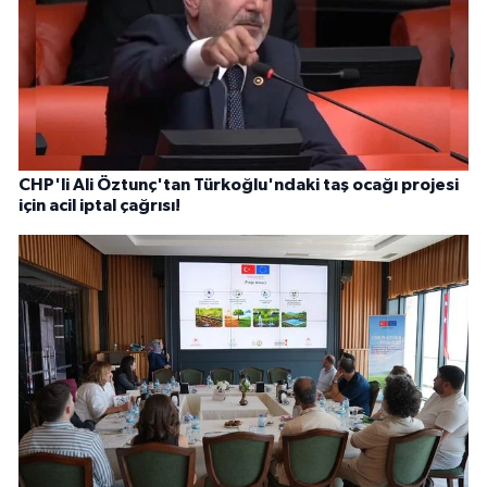
CHP'li Ali Öztunç'tan Türkoğlu'ndaki taş ocağı projesi
için acil iptal çağrısı!