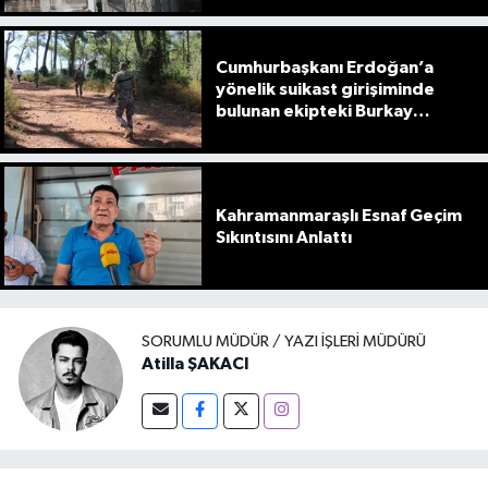
Cumhurbaşkanı Erdoğan’a
yönelik suikast girişiminde
bulunan ekipteki Burkay
Karatepe; yer gösteriyor
Kahramanmaraşlı Esnaf Geçim
Sıkıntısını Anlattı
SORUMLU MÜDÜR / YAZI İŞLERI MÜDÜRÜ
Atilla ŞAKACI