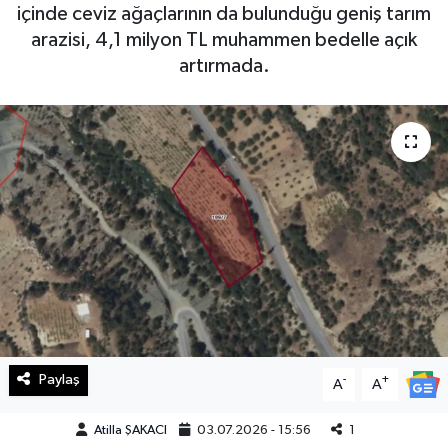
içinde ceviz ağaçlarının da bulunduğu geniş tarım
Haberde İnsan
arazisi, 4,1 milyon TL muhammen bedelle açık
artırmada.
Kültür Sanat
Magazin
Manşet Altı
Manşetler
Resmi İlan
Sağlık
Paylaş
-
+
A
A
Spor
Atilla ŞAKACI
03.07.2026 - 15:56
1
SürManşet