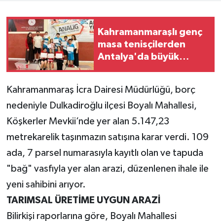
Teknoloji
Kahramanmaraşlı genç
masa tenisçilerden
Yaşam
Antalya'da büyük
başarı! Grup ikincisi
KAHRAMANMARAŞ
oldular
Kahramanmaraş İcra Dairesi Müdürlüğü, borç
nedeniyle Dulkadiroğlu ilçesi Boyalı Mahallesi,
Köşkerler Mevkii’nde yer alan 5.147,23
metrekarelik taşınmazın satışına karar verdi. 109
ada, 7 parsel numarasıyla kayıtlı olan ve tapuda
"bağ" vasfıyla yer alan arazi, düzenlenen ihale ile
yeni sahibini arıyor.
TARIMSAL ÜRETİME UYGUN ARAZİ
Bilirkişi raporlarına göre, Boyalı Mahallesi