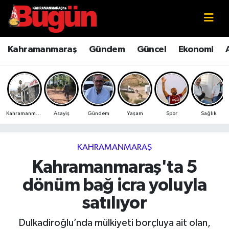
Kahramanmaraş
Kahramanmaraş Nöbetçi Eczaneler
Kahramanmaraş
Gündem
Güncel
Ekonomi
Kahramanmaraş Sokak Röportajları
Kahramanmaraş Hava Durumu
Bilim ve Teknoloji
Kahramanmaraş Namaz Vakitleri
Kahramanmaraş
Asayiş
Gündem
Yaşam
Spor
Sağlık
Çevre
Kahramanmaraş Trafik Yoğunluk Haritası
Eğitim
Süper Lig Puan Durumu ve Fikstür
KAHRAMANMARAŞ
Kahramanmaraş'ta 5
Ekonomi
Tüm Manşetler
dönüm bağ icra yoluyla
Genel
Son Dakika Haberleri
satılıyor
Güncel
Haber Arşivi
Dulkadiroğlu’nda mülkiyeti borçluya ait olan,