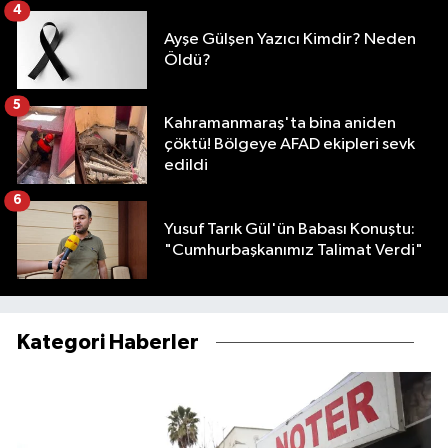
4
Ayşe Gülşen Yazıcı Kimdir? Neden
Öldü?
5
Kahramanmaraş'ta bina aniden
çöktü! Bölgeye AFAD ekipleri sevk
edildi
6
Yusuf Tarık Gül'ün Babası Konuştu:
"Cumhurbaşkanımız Talimat Verdi"
Kategori Haberler