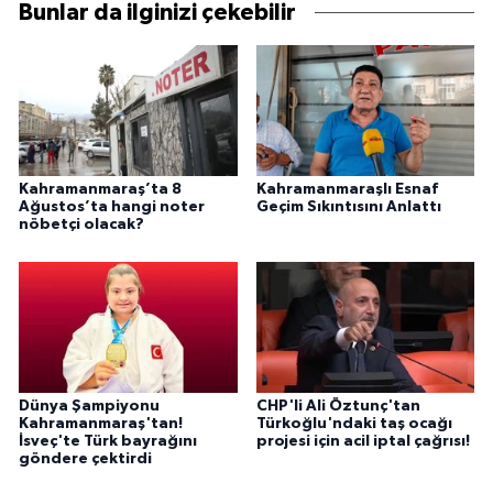
Bunlar da ilginizi çekebilir
Kahramanmaraş’ta 8
Kahramanmaraşlı Esnaf
Ağustos’ta hangi noter
Geçim Sıkıntısını Anlattı
nöbetçi olacak?
Dünya Şampiyonu
CHP'li Ali Öztunç'tan
Kahramanmaraş'tan!
Türkoğlu'ndaki taş ocağı
İsveç'te Türk bayrağını
projesi için acil iptal çağrısı!
göndere çektirdi