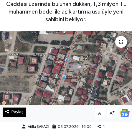
Caddesi üzerinde bulunan dükkan, 1,3 milyon TL
Haberde İnsan
muhammen bedel ile açık artırma usulüyle yeni
sahibini bekliyor.
Kültür Sanat
Magazin
Manşet Altı
Manşetler
Resmi İlan
Sağlık
Paylaş
-
+
A
A
Spor
Atilla ŞAKACI
03.07.2026 - 16:09
1
SürManşet