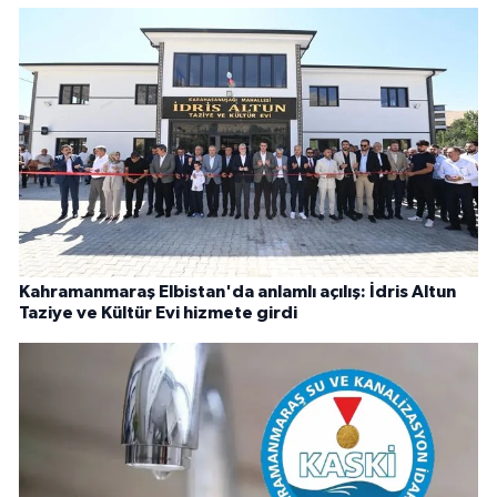
Kahramanmaraş Elbistan'da anlamlı açılış: İdris Altun
Taziye ve Kültür Evi hizmete girdi