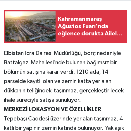
Teknoloji
Kahramanmaraş
Ağustos Fuarı'nda
Yaşam
eğlence dorukta Aileler
Yarışıyor başlıyor
KAHRAMANMARAŞ
Elbistan İcra Dairesi Müdürlüğü, borç nedeniyle
Battalgazi Mahallesi’nde bulunan bağımsız bir
bölümün satışına karar verdi. 1210 ada, 14
parselde kayıtlı olan ve zemin katta yer alan
dükkan niteliğindeki taşınmaz, gerçekleştirilecek
ihale süreciyle satışa sunuluyor.
MERKEZİ LOKASYON VE ÖZELLİKLER
Tepebaşı Caddesi üzerinde yer alan taşınmaz, 4
katlı bir yapının zemin katında bulunuyor. Yaklaşık