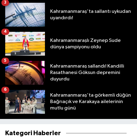
3
Kahramanmaraş'ta sallantı uykudan
uyandırdı!
4
Kahramanmaraşlı Zeynep Sude
dünya şampiyonu oldu
5
Kahramanmaraş sallandı! Kandilli
Rasathanesi Göksun depremini
duyurdu
6
Kahramanmaraş'ta görkemli düğün
Bağrıaçık ve Karakaya ailelerinin
mutlu günü
Kategori Haberler