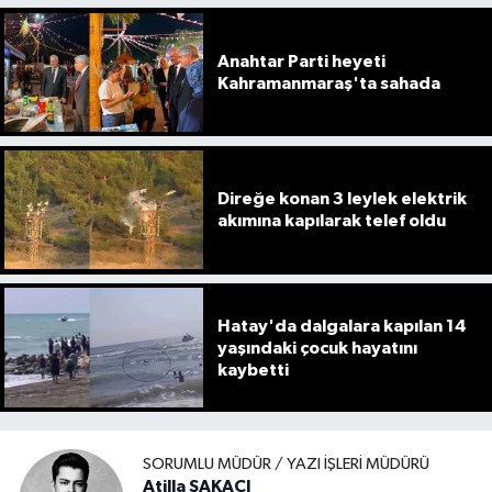
Anahtar Parti heyeti
Kahramanmaraş'ta sahada
Direğe konan 3 leylek elektrik
akımına kapılarak telef oldu
Hatay'da dalgalara kapılan 14
yaşındaki çocuk hayatını
kaybetti
SORUMLU MÜDÜR / YAZI İŞLERI MÜDÜRÜ
Atilla ŞAKACI