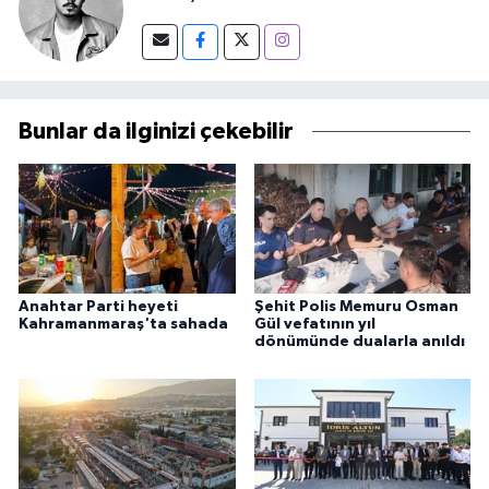
Bunlar da ilginizi çekebilir
Anahtar Parti heyeti
Şehit Polis Memuru Osman
Kahramanmaraş'ta sahada
Gül vefatının yıl
dönümünde dualarla anıldı