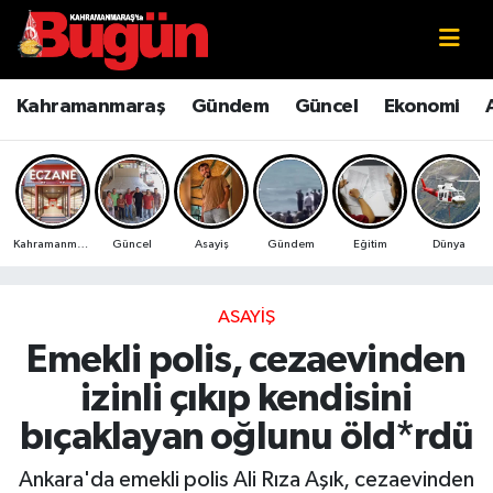
Kahramanmaraş
Kahramanmaraş Nöbetçi Eczaneler
Kahramanmaraş
Gündem
Güncel
Ekonomi
Kahramanmaraş Sokak Röportajları
Kahramanmaraş Hava Durumu
Bilim ve Teknoloji
Kahramanmaraş Namaz Vakitleri
Kahramanmaraş
Güncel
Asayiş
Gündem
Eğitim
Dünya
Çevre
Kahramanmaraş Trafik Yoğunluk Haritası
Eğitim
Süper Lig Puan Durumu ve Fikstür
ASAYIŞ
Emekli polis, cezaevinden
Ekonomi
Tüm Manşetler
izinli çıkıp kendisini
Genel
Son Dakika Haberleri
bıçaklayan oğlunu öld*rdü
Güncel
Haber Arşivi
Ankara'da emekli polis Ali Rıza Aşık, cezaevinden