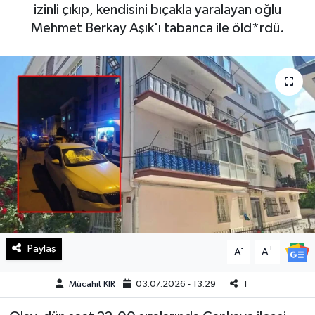
izinli çıkıp, kendisini bıçakla yaralayan oğlu
Haberde İnsan
Mehmet Berkay Aşık'ı tabanca ile öld*rdü.
Kültür Sanat
Magazin
Manşet Altı
Manşetler
Resmi İlan
Sağlık
Paylaş
-
+
A
A
Spor
Mücahit KIR
03.07.2026 - 13:29
1
SürManşet