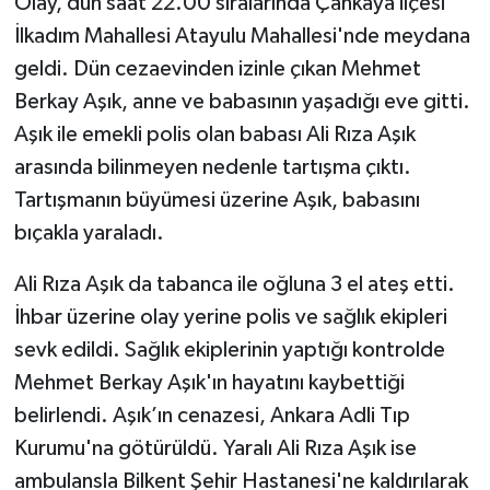
Olay, dün saat 22.00 sıralarında Çankaya ilçesi
İlkadım Mahallesi Atayulu Mahallesi'nde meydana
Teknoloji
geldi. Dün cezaevinden izinle çıkan Mehmet
Berkay Aşık, anne ve babasının yaşadığı eve gitti.
Yaşam
Aşık ile emekli polis olan babası Ali Rıza Aşık
KAHRAMANMARAŞ
arasında bilinmeyen nedenle tartışma çıktı.
Tartışmanın büyümesi üzerine Aşık, babasını
bıçakla yaraladı.
Ali Rıza Aşık da tabanca ile oğluna 3 el ateş etti.
İhbar üzerine olay yerine polis ve sağlık ekipleri
sevk edildi. Sağlık ekiplerinin yaptığı kontrolde
Mehmet Berkay Aşık'ın hayatını kaybettiği
belirlendi. Aşık’ın cenazesi, Ankara Adli Tıp
Kurumu'na götürüldü. Yaralı Ali Rıza Aşık ise
ambulansla Bilkent Şehir Hastanesi'ne kaldırılarak