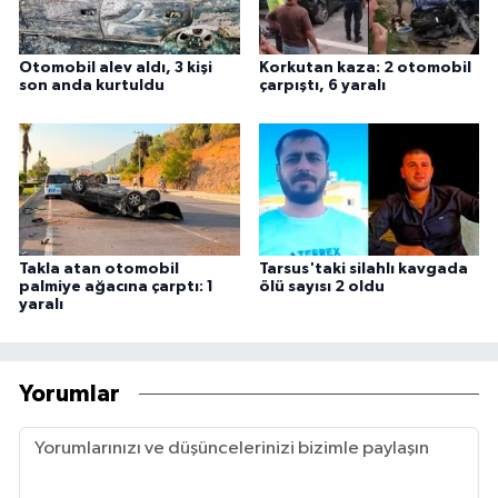
Otomobil alev aldı, 3 kişi
Korkutan kaza: 2 otomobil
son anda kurtuldu
çarpıştı, 6 yaralı
Takla atan otomobil
Tarsus'taki silahlı kavgada
palmiye ağacına çarptı: 1
ölü sayısı 2 oldu
yaralı
Yorumlar