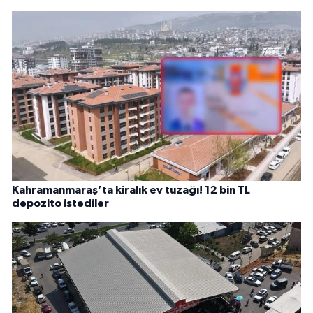
Kahramanmaraş’ta kiralık ev tuzağı! 12 bin TL
depozito istediler