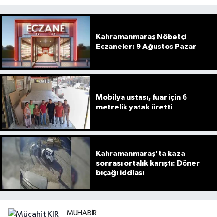
Kahramanmaraş Nöbetçi
Eczaneler: 9 Ağustos Pazar
Mobilya ustası, fuar için 6
metrelik yatak üretti
Kahramanmaraş’ta kaza
sonrası ortalık karıştı: Döner
bıçağı iddiası
MUHABIR