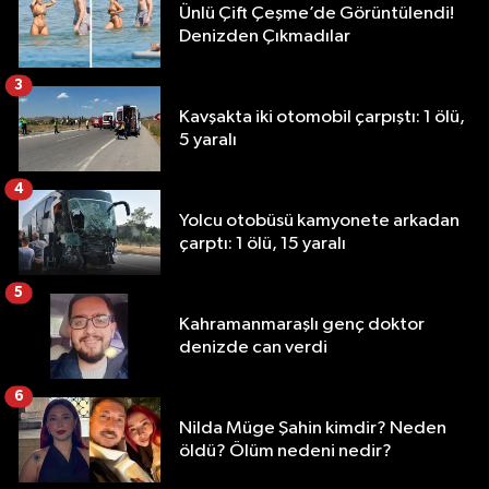
Ünlü Çift Çeşme’de Görüntülendi!
Denizden Çıkmadılar
3
Kavşakta iki otomobil çarpıştı: 1 ölü,
5 yaralı
4
Yolcu otobüsü kamyonete arkadan
çarptı: 1 ölü, 15 yaralı
5
Kahramanmaraşlı genç doktor
denizde can verdi
6
Nilda Müge Şahin kimdir? Neden
öldü? Ölüm nedeni nedir?