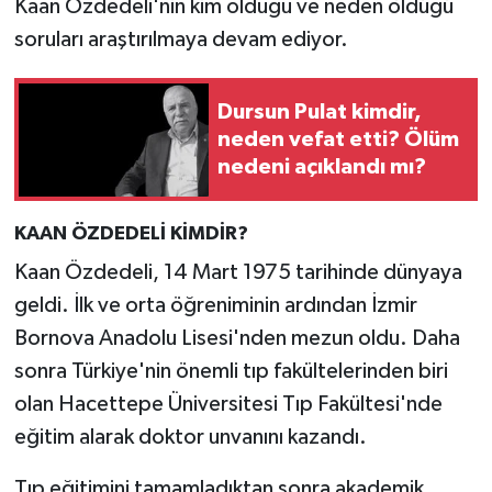
Kaan Özdedeli'nin kim olduğu ve neden öldüğü
soruları araştırılmaya devam ediyor.
Dursun Pulat kimdir,
neden vefat etti? Ölüm
nedeni açıklandı mı?
KAAN ÖZDEDELİ KİMDİR?
Kaan Özdedeli, 14 Mart 1975 tarihinde dünyaya
geldi. İlk ve orta öğreniminin ardından İzmir
Bornova Anadolu Lisesi'nden mezun oldu. Daha
sonra Türkiye'nin önemli tıp fakültelerinden biri
olan Hacettepe Üniversitesi Tıp Fakültesi'nde
eğitim alarak doktor unvanını kazandı.
Tıp eğitimini tamamladıktan sonra akademik