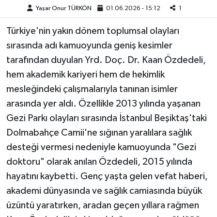
Yaşar Onur TÜRKÖN
01.06.2026 - 15:12
1
Teknoloji
Türkiye'nin yakın dönem toplumsal olayları
sırasında adı kamuoyunda geniş kesimler
Yaşam
tarafından duyulan Yrd. Doç. Dr. Kaan Özdedeli,
KAHRAMANMARAŞ
hem akademik kariyeri hem de hekimlik
mesleğindeki çalışmalarıyla tanınan isimler
arasında yer aldı. Özellikle 2013 yılında yaşanan
Gezi Parkı olayları sırasında İstanbul Beşiktaş'taki
Dolmabahçe Camii'ne sığınan yaralılara sağlık
desteği vermesi nedeniyle kamuoyunda "Gezi
doktoru" olarak anılan Özdedeli, 2015 yılında
hayatını kaybetti. Genç yaşta gelen vefat haberi,
akademi dünyasında ve sağlık camiasında büyük
üzüntü yaratırken, aradan geçen yıllara rağmen