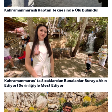
Kahramanmaraşlı Kaptan Teknesinde Ölü Bulundu!
Kahramanmaraş’ta Sıcaklardan Bunalanlar Buraya Akın
Ediyor! Serinliğiyle Mest Ediyor