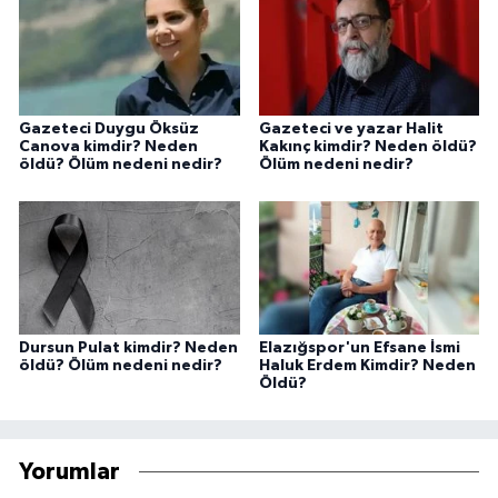
Gazeteci Duygu Öksüz
Gazeteci ve yazar Halit
Canova kimdir? Neden
Kakınç kimdir? Neden öldü?
öldü? Ölüm nedeni nedir?
Ölüm nedeni nedir?
Dursun Pulat kimdir? Neden
Elazığspor'un Efsane İsmi
öldü? Ölüm nedeni nedir?
Haluk Erdem Kimdir? Neden
Öldü?
Yorumlar