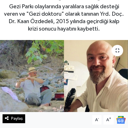
Gezi Parkı olaylarında yaralılara sağlık desteği
Haberde İnsan
veren ve "Gezi doktoru" olarak tanınan Yrd. Doç.
Dr. Kaan Özdedeli, 2015 yılında geçirdiği kalp
Kültür Sanat
krizi sonucu hayatını kaybetti.
Magazin
Manşet Altı
Manşetler
Resmi İlan
Sağlık
Spor
Paylaş
-
+
A
A
SürManşet