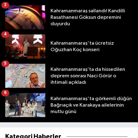
3
Kahramanmaraş sallandı! Kandilli
Rasathanesi Göksun depremini
duyurdu
4
Kahramanmaraş'ta ücretsiz
Oğuzhan Koç konseri
5
Kahramanmaraş’ta da hissedilen
deprem sonrası Naci Görür o
ihtimali açıkladı
6
Kahramanmaraş'ta görkemli düğün
Bağrıaçık ve Karakaya ailelerinin
mutlu günü
Kategori Haberler