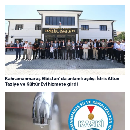
Kahramanmaraş Elbistan'da anlamlı açılış: İdris Altun
Taziye ve Kültür Evi hizmete girdi