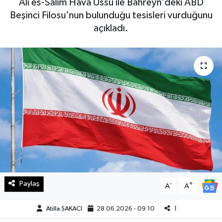
Ali es-Salim Hava Üssü ile Bahreyn'deki ABD
Beşinci Filosu'nun bulunduğu tesisleri vurduğunu
Haberde İnsan
açıkladı.
Kültür Sanat
Magazin
Manşet Altı
Manşetler
Resmi İlan
Sağlık
Paylaş
-
+
A
A
Spor
Atilla ŞAKACI
28.06.2026 - 09:10
1
SürManşet