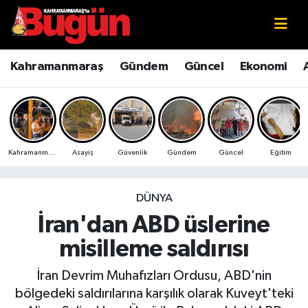
Kahramanmaraş
Kahramanmaraş Nöbetçi Eczaneler
Kahramanmaraş
Gündem
Güncel
Ekonomi
Kahramanmaraş Sokak Röportajları
Kahramanmaraş Hava Durumu
Bilim ve Teknoloji
Kahramanmaraş Namaz Vakitleri
Kahramanmaraş
Asayiş
Güvenlik
Gündem
Güncel
Eğitim
Çevre
Kahramanmaraş Trafik Yoğunluk Haritası
Eğitim
Süper Lig Puan Durumu ve Fikstür
DÜNYA
İran'dan ABD üslerine
Ekonomi
Tüm Manşetler
misilleme saldırısı
Genel
Son Dakika Haberleri
İran Devrim Muhafızları Ordusu, ABD'nin
bölgedeki saldırılarına karşılık olarak Kuveyt'teki
Güncel
Haber Arşivi