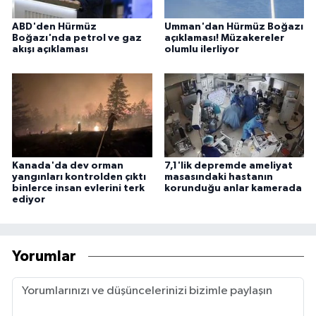
ABD'den Hürmüz
Umman'dan Hürmüz Boğazı
Boğazı'nda petrol ve gaz
açıklaması! Müzakereler
akışı açıklaması
olumlu ilerliyor
Kanada'da dev orman
7,1'lik depremde ameliyat
yangınları kontrolden çıktı
masasındaki hastanın
binlerce insan evlerini terk
korunduğu anlar kamerada
ediyor
Yorumlar