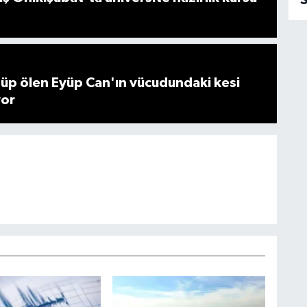
S
üp ölen Eyüp Can'ın vücudundaki kesi
yor