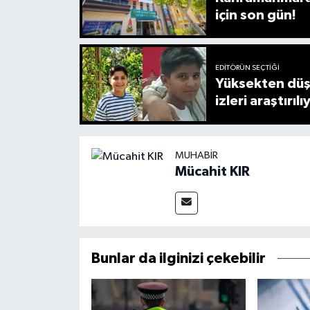
için son gün!
EDITÖRÜN SEÇTIĞI
Yüksekten düş
izleri araştırılı
MUHABIR
Mücahit KIR
Bunlar da ilginizi çekebilir