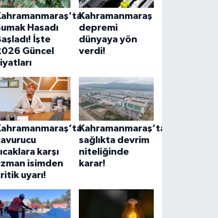
Kahramanmaraş'ta
Kahramanmaraş
Sumak Hasadı
depremi
aşladı! İşte
dünyaya yön
2026 Güncel
verdi!
iyatları
Kahramanmaraş’ta
Kahramanmaraş’ta
kavurucu
sağlıkta devrim
ıcaklara karşı
niteliğinde
uzman isimden
karar!
ritik uyarı!