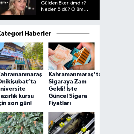
Gülden Eker kimdir?
Neden öldü? Ölüm
nedeni nedir?
Kategori Haberler
Kahramanmaraş
Kahramanmaraş'ta
Onikişubat’ta
Sigaraya Zam
niversite
Geldi! İşte
azırlık kursu
Güncel Sigara
çin son gün!
Fiyatları