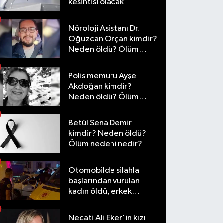
kesintisi olacak
Nöroloji Asistanı Dr.
Oğuzcan Orçan kimdir?
Neden öldü? Ölüm
nedeni nedir?
Polis memuru Ayşe
Akdoğan kimdir?
Neden öldü? Ölüm
nedeni nedir?
Betül Sena Demir
kimdir? Neden öldü?
Ölüm nedeni nedir?
Otomobilde silahla
başlarından vurulan
kadın öldü, erkek
yaralandı
Necati Ali Eker'in kızı