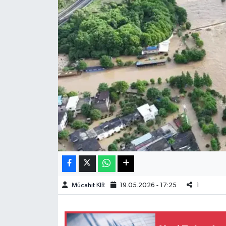
Haberde İnsan
Kültür Sanat
Magazin
Manşet Altı
Manşetler
Resmi İlan
Sağlık
Mücahit KIR
19.05.2026 - 17:25
1
Spor
SürManşet