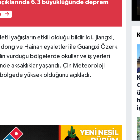
açıklarında 6.3 büyüklüğünde deprem
e
i yağışların etkili olduğu bildirildi. Jiangxi,
dong ve Hainan eyaletleri ile Guangxi Özerk
lin vurduğu bölgelerde okullar ve iş yerleri
rinde aksaklıklar yaşandı. Çin Meteoroloji
in bölgede yüksek olduğunu açıkladı.
ü
h
i