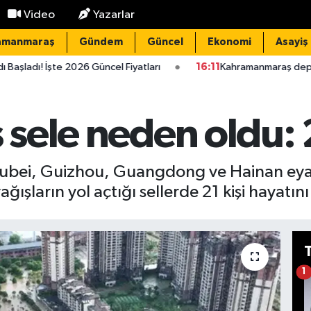
Video
Yazarlar
amanmaraş
Gündem
Güncel
Ekonomi
Asayiş
2026 Güncel Fiyatları
16:11
Kahramanmaraş depremi dünyaya y
ş sele neden oldu: 
Hubei, Guizhou, Guangdong ve Hainan eyal
ağışların yol açtığı sellerde 21 kişi hayatını
1