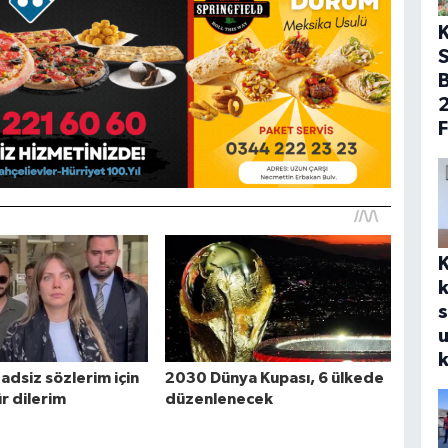
B
F
s
k