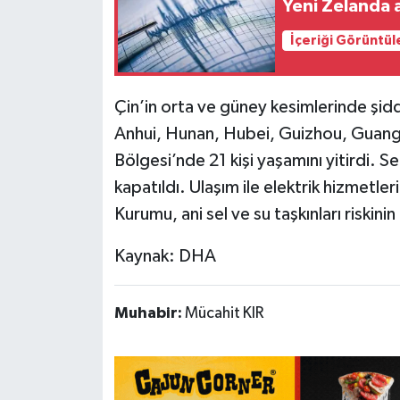
Yeni Zelanda 
İçeriği Görüntül
Teknoloji
Yaşam
Çin’in orta ve güney kesimlerinde şiddetl
Anhui, Hunan, Hubei, Guizhou, Guang
KAHRAMANMARAŞ
Bölgesi’nde 21 kişi yaşamını yitirdi. Se
kapatıldı. Ulaşım ile elektrik hizmetle
Kurumu, ani sel ve su taşkınları riskin
Kaynak: DHA
Muhabir:
Mücahit KIR