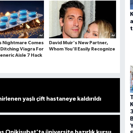
a
t
T
rlenen yaşlı çift hastaneye kaldırıldı
3
Y
Onikişubat’ta üniversite hazırlık kursu