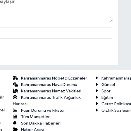
Kahramanmaraş Nöbetçi Eczaneler
Kahramanmara
Kahramanmaraş Hava Durumu
Güncel
Kahramanmaraş Namaz Vakitleri
Spor
lir
Kahramanmaraş Trafik Yoğunluk
Eğitim
Haritası
Çerez Politikası
rel
Puan Durumu ve Fikstür
Gizlilik Sözleşm
e
Tüm Manşetler
e
Son Dakika Haberleri
n
Haber Arşivi