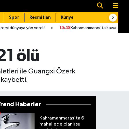
Spor
Resmi İlan
Künye
İletişim
ön verdi!
15:48
Kahramanmaraş’ta kavurucu sıcaklara karşı uzma
21 ölü
etleri ile Guangxi Özerk
 kaybetti.
Trend Haberler
Kahramanmaraş'ta 6
mahallede planlı su