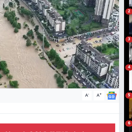
2
3
4
-
+
A
A
5
6