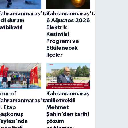
Kahramanmaraş’ta
Kahramanmaraş'ta
cil durum
6 Ağustos 2026
atbikatı!
Elektrik
Kesintisi
Programı ve
Etkilenecek
İlçeler
our of
Kahramanmaraş
Kahramanmaraş'ta
milletvekili
. Etap
Mehmet
Başkonuş
Şahin’den tarihi
aylası'nda
çözüm