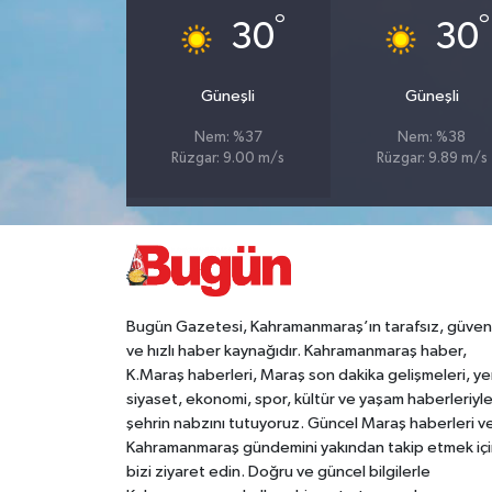
°
°
30
30
Teknoloji
Güneşli
Güneşli
Yaşam
Nem: %37
Nem: %38
Rüzgar: 9.00 m/s
Rüzgar: 9.89 m/s
KAHRAMANMARAŞ
Bugün Gazetesi, Kahramanmaraş’ın tarafsız, güveni
ve hızlı haber kaynağıdır. Kahramanmaraş haber,
K.Maraş haberleri, Maraş son dakika gelişmeleri, ye
siyaset, ekonomi, spor, kültür ve yaşam haberleriyl
şehrin nabzını tutuyoruz. Güncel Maraş haberleri v
Kahramanmaraş gündemini yakından takip etmek içi
bizi ziyaret edin. Doğru ve güncel bilgilerle