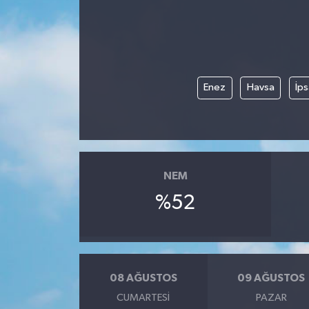
Haberde İnsan
Kültür Sanat
Enez
Havsa
İps
Magazin
Manşet Altı
Manşetler
NEM
%52
Resmi İlan
Sağlık
Spor
08 AĞUSTOS
09 AĞUSTOS
CUMARTESI
PAZAR
SürManşet