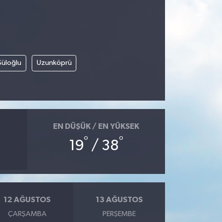
Süloğlu
Uzunköprü
EN DÜŞÜK / EN YÜKSEK
°
°
19
/ 38
12 AĞUSTOS
13 AĞUSTOS
ÇARŞAMBA
PERŞEMBE