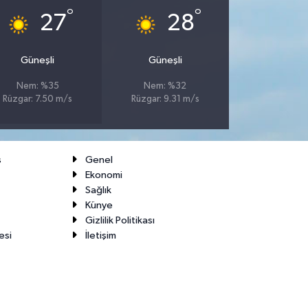
°
°
27
28
Güneşli
Güneşli
Nem: %35
Nem: %32
Rüzgar: 7.50 m/s
Rüzgar: 9.31 m/s
ş
Genel
Ekonomi
Sağlık
Künye
Gizlilik Politikası
esi
İletişim