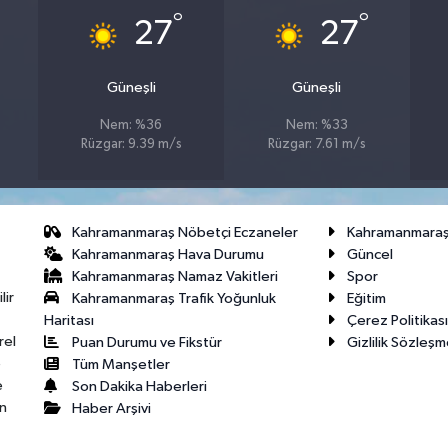
°
°
27
27
Güneşli
Güneşli
Nem: %36
Nem: %33
Rüzgar: 9.39 m/s
Rüzgar: 7.61 m/s
Kahramanmaraş Nöbetçi Eczaneler
Kahramanmara
Kahramanmaraş Hava Durumu
Güncel
Kahramanmaraş Namaz Vakitleri
Spor
lir
Kahramanmaraş Trafik Yoğunluk
Eğitim
Haritası
Çerez Politikası
rel
Puan Durumu ve Fikstür
Gizlilik Sözleşm
e
Tüm Manşetler
e
Son Dakika Haberleri
n
Haber Arşivi