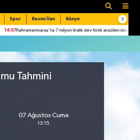
Spor
Resmi İlan
Künye
İletişim
07
Kahramanmaraş'ta 7 milyon liralık dev fıstık arazileri icradan yarı fiya
rumu Tahmini
07 Ağustos Cuma
13:15