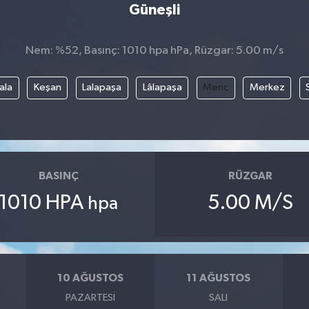
Güneşli
Nem: %52, Basınç: 1010 hpa hPa, Rüzgar: 5.00 m/s
ala
Keşan
Lalapaşa
Lâlapaşa
Meriç
Merkez
BASINÇ
RÜZGAR
1010 HPA
5.00 M/S
hpa
10 AĞUSTOS
11 AĞUSTOS
PAZARTESI
SALI