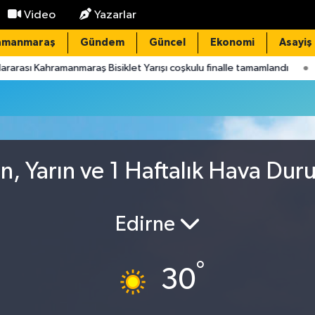
Video
Yazarlar
amanmaraş
Gündem
Güncel
Ekonomi
Asayiş
sı Kahramanmaraş Bisiklet Yarışı coşkulu finalle tamamlandı
14:
, Yarın ve 1 Haftalık Hava Du
Edirne
°
30