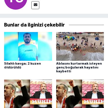
Bunlar da ilginizi çekebilir
Silahlı kavga; 2 kuzen
Ablasını kurtarmak isteyen
öldürüldü
genç boğularak hayatını
kaybetti