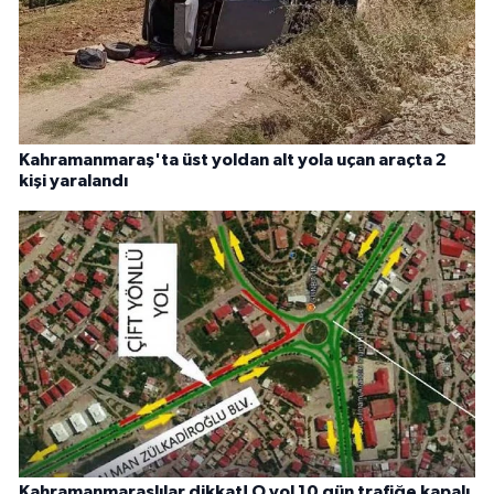
Kahramanmaraş'ta üst yoldan alt yola uçan araçta 2
kişi yaralandı
Kahramanmaraşlılar dikkat! O yol 10 gün trafiğe kapalı