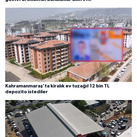
Kahramanmaraş’ta kiralık ev tuzağı! 12 bin TL
depozito istediler