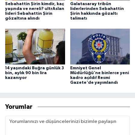
Sebahattin Şirin kimdir, kaç
Galatasaray tribün
yaşında ve nereli? ultrAslan
liderlerinden Sebahattin
lideri Sebahattin Şirin
Şirin hakkında gözaltı
gözaltına alındı
talimatı
14 yaşındaki Buğra günlük 3
Emniyet Genel
bin, aylık 90 bin lira
Müdürlüğü'ne binlerce yeni
kazanıyor
kadro açıldı! Resmi
Gazete'de yayımlandı
Yorumlar