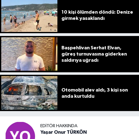
10 kişi ölümden döndü: Denize
girmek yasaklandı
Başpehlivan Serhat Elvan,
güreş turnuvasına giderken
saldırıya uğradı
Otomobil alev aldı, 3 kişi son
anda kurtuldu
EDITÖR HAKKINDA
Yaşar Onur TÜRKÖN