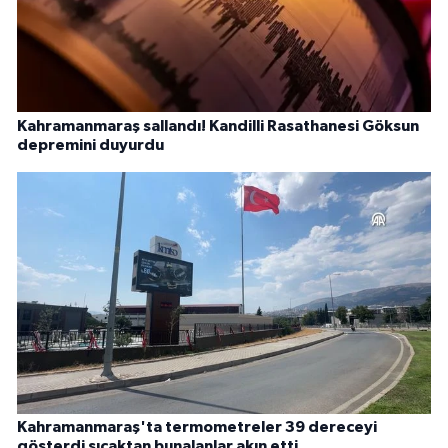
Kahramanmaraş sallandı! Kandilli Rasathanesi Göksun
depremini duyurdu
Kahramanmaraş'ta termometreler 39 dereceyi
gösterdi sıcaktan bunalanlar akın etti