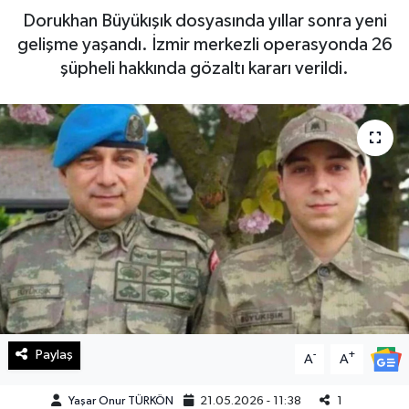
Dorukhan Büyükışık dosyasında yıllar sonra yeni
Haberde İnsan
gelişme yaşandı. İzmir merkezli operasyonda 26
şüpheli hakkında gözaltı kararı verildi.
Kültür Sanat
Magazin
Manşet Altı
Manşetler
Resmi İlan
Sağlık
Paylaş
-
+
Spor
A
A
Yaşar Onur TÜRKÖN
21.05.2026 - 11:38
1
SürManşet