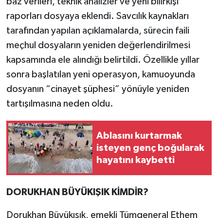
baz verileri, teknik analizler ve yeni bilirkişi
raporları dosyaya eklendi. Savcılık kaynakları
tarafından yapılan açıklamalarda, sürecin faili
meçhul dosyaların yeniden değerlendirilmesi
kapsamında ele alındığı belirtildi. Özellikle yıllar
sonra başlatılan yeni operasyon, kamuoyunda
dosyanın “cinayet şüphesi” yönüyle yeniden
tartışılmasına neden oldu.
Ablasını kurtarmak
isteyen genç boğularak
hayatını kaybetti
DORUKHAN BÜYÜKIŞIK KİMDİR?
Dorukhan Büyükışık, emekli Tümgeneral Ethem