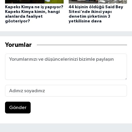
Kapeks Kimya ne iş yapıyor?
44 kişinin öldüğü Said Bey
Kapeks Kimya kimin, hangi
Sitesi'nde ikinci yapı
alanlarda faaliyet
denetim şirketinin 3
gösteriyor?
yetkilisine dava
Yorumlar
Gönder