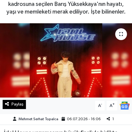
kadrosuna seçilen Barış Yüksekkaya'nın hayatı,
Haberde İnsan
yaşı ve memleketi merak ediliyor. İşte bilinenler.
Kültür Sanat
Magazin
Manşet Altı
Manşetler
Resmi İlan
Sağlık
Paylaş
-
+
A
A
Spor
Mehmet Serhat Topalca
06.07.2026 - 16:06
1
SürManşet