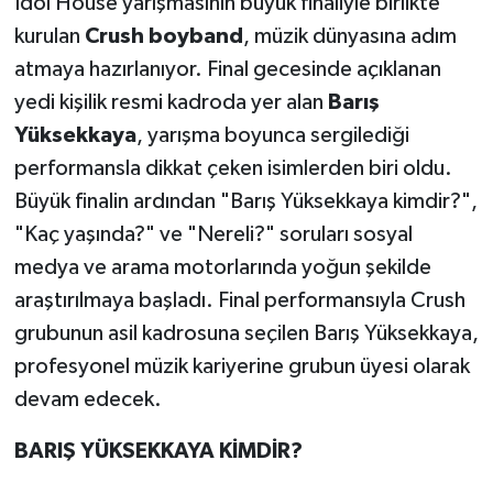
İdol House yarışmasının büyük finaliyle birlikte
kurulan
Crush boyband
, müzik dünyasına adım
Teknoloji
atmaya hazırlanıyor. Final gecesinde açıklanan
yedi kişilik resmi kadroda yer alan
Barış
Yaşam
Yüksekkaya
, yarışma boyunca sergilediği
KAHRAMANMARAŞ
performansla dikkat çeken isimlerden biri oldu.
Büyük finalin ardından "Barış Yüksekkaya kimdir?",
"Kaç yaşında?" ve "Nereli?" soruları sosyal
medya ve arama motorlarında yoğun şekilde
araştırılmaya başladı. Final performansıyla Crush
grubunun asil kadrosuna seçilen Barış Yüksekkaya,
profesyonel müzik kariyerine grubun üyesi olarak
devam edecek.
BARIŞ YÜKSEKKAYA KİMDİR?