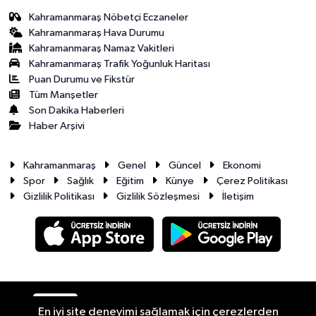
Kahramanmaraş Nöbetçi Eczaneler
Kahramanmaraş Hava Durumu
Kahramanmaraş Namaz Vakitleri
Kahramanmaraş Trafik Yoğunluk Haritası
Puan Durumu ve Fikstür
Tüm Manşetler
Son Dakika Haberleri
Haber Arşivi
Kahramanmaraş
Genel
Güncel
Ekonomi
Spor
Sağlık
Eğitim
Künye
Çerez Politikası
Gizlilik Politikası
Gizlilik Sözleşmesi
İletişim
RSS
Copyright © 2026. Her hakkı saklıdır.
En iyi site deneyimi sağlamak için çerezlerden