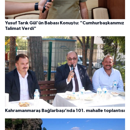
Yusuf Tarık Gül'ün Babası Konuştu: "Cumhurbaşkanımız
Talimat Verdi"
Kahramanmaraş Bağlarbaşı’nda 101. mahalle toplantısı