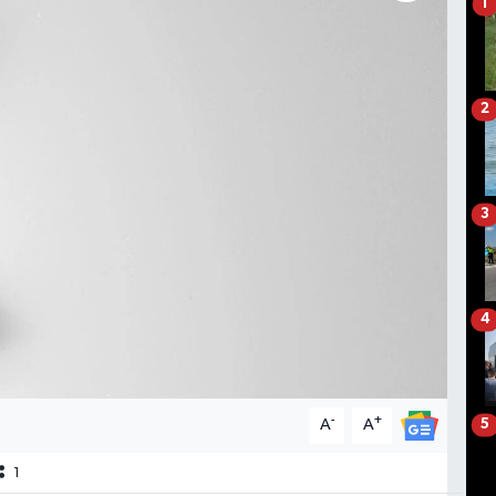
1
2
3
4
-
+
A
A
5
1