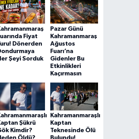
Kahramanmaraş
Pazar Günü
uarında Fiyat
Kahramanmaraş
Turu! Dönerden
Ağustos
Dondurmaya
Fuarı’na
Her Şeyi Sorduk
Gidenler Bu
Etkinlikleri
Kaçırmasın
Kahramanmaraşlı
Kahramanmaraşlı
Kaptan Şükrü
Kaptan
Gök Kimdir?
Teknesinde Ölü
Neden Öldü?
Bulundu!