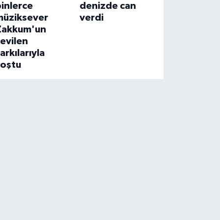
inlerce
denizde can
müziksever
verdi
Zakkum'un
evilen
arkılarıyla
coştu