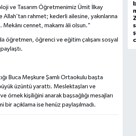
b
loji ve Tasarım Öğretmenimiz Ümit İlkay
llah'tan rahmet; kederli ailesine, yakınlarına
z. Mekânı cennet, makamı âli olsun."
s
ş
a öğretmen, öğrenci ve eğitim çalışanı sosyal
paylaştı.
ptığı Buca Meşkure Şamlı Ortaokulu başta
üyük üzüntü yarattı. Meslektaşları ve
ve örnek kişiliğini anarak başsağlığı mesajları
mi bir açıklama ise henüz paylaşılmadı.