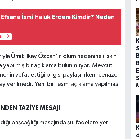
 Efsane İsmi Haluk Erdem Kimdir? Neden
e
S
B
ıyla Ümit İlkay Özcan'ın ölüm nedenine ilişkin
 yapılmış bir açıklama bulunmuyor. Mevcut
E
enin vefat ettiği bilgisi paylaşılırken, cenaze
S
y verilmedi. Yeni bir resmi açıklama yapılması
'NDEN TAZİYE MESAJI
adığı başsağlığı mesajında şu ifadelere yer