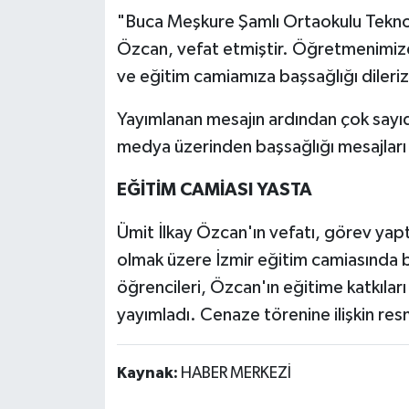
"Buca Meşkure Şamlı Ortaokulu Tekno
Özcan, vefat etmiştir. Öğretmenimize A
ve eğitim camiamıza başsağlığı dileri
Yayımlanan mesajın ardından çok sayıd
medya üzerinden başsağlığı mesajları 
EĞİTİM CAMİASI YASTA
Ümit İlkay Özcan'ın vefatı, görev ya
olmak üzere İzmir eğitim camiasında b
öğrencileri, Özcan'ın eğitime katkıları 
yayımladı. Cenaze törenine ilişkin res
Kaynak:
HABER MERKEZİ