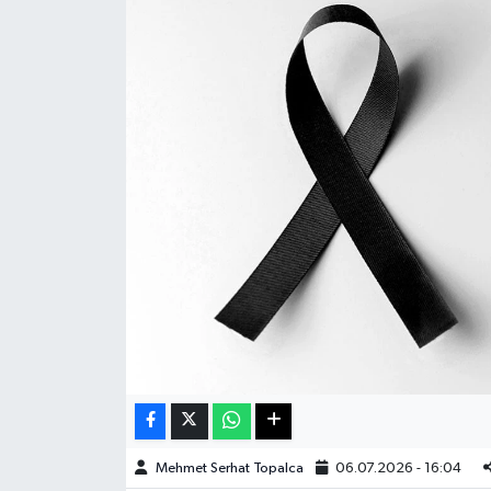
Haberde İnsan
Kültür Sanat
Magazin
Manşet Altı
Manşetler
Resmi İlan
Sağlık
Spor
Mehmet Serhat Topalca
06.07.2026 - 16:04
SürManşet