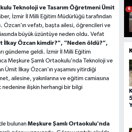
kulu Teknoloji ve Tasarım Öğretmeni Ümit
6
aber, İzmir İl Milli Eğitim Müdürlüğü tarafından
 Özcan'ın vefatı, başta ailesi, öğrencileri ve
iasında büyük üzüntüye neden oldu. Vefat
t İlkay Özcan kimdir?", "Neden öldü?",
rı gündeme geldi. İzmir İl Milli Eğitim
ca Meşkure Şamlı Ortaokulu'nda Teknoloji ve
Ümit İlkay Özcan'ın yaşamını yitirdiği
et, ailesine, yakınlarına ve eğitim camiasına
t nedenine ilişkin herhangi bir bilgi
5
Y
inde bulunan
Meşkure Şamlı Ortaokulu'nda