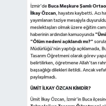
İzmir'de
Buca Meşkure Şamlı Ortao
Teknoloji
İlkay Özcan
, hayatını kaybetti. Acı h
yayımlanan taziye mesajıyla duyuruldu.
Yaşam
meslektaşları olmak üzere eğitim cam
haberinin ardından kamuoyunda
"Ümi
KAHRAMANMARAŞ
"Ölüm nedeni açıklandı mı?"
sorula
Müdürlüğü'nün yaptığı açıklamada, Bu
Tasarım Öğretmeni olarak görev yapan 
belirtilirken, öğretmene Allah'tan rahm
başsağlığı dilekleri iletildi. Ancak vefa
paylaşılmadı.
ÜMİT İLKAY ÖZCAN KİMDİR?
Ümit İlkay Özcan, İzmir'in Buca ilçes