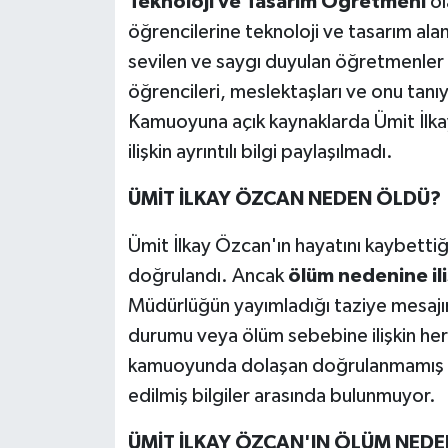
Teknoloji ve Tasarım Öğretmeni
ol
öğrencilerine teknoloji ve tasarım al
sevilen ve saygı duyulan öğretmenler 
öğrencileri, meslektaşları ve onu tanıy
Kamuoyuna açık kaynaklarda Ümit İlka
ilişkin ayrıntılı bilgi paylaşılmadı.
ÜMİT İLKAY ÖZCAN NEDEN ÖLDÜ?
Ümit İlkay Özcan'ın hayatını kaybettiği
doğrulandı. Ancak
ölüm nedenine ili
Müdürlüğün yayımladığı taziye mesajınd
durumu veya ölüm sebebine ilişkin herh
kamuoyunda dolaşan doğrulanmamış id
edilmiş bilgiler arasında bulunmuyor.
ÜMİT İLKAY ÖZCAN'IN ÖLÜM NEDEN