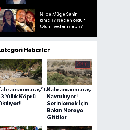
Nilda Müge Şahin
kimdir? Neden öldü?
Ölüm nedeni nedir?
Kategori Haberler
Kahramanmaraş’ta
Kahramanmaraş
3 Yıllık Köprü
Kavruluyor!
ıkılıyor!
Serinlemek İçin
Bakın Nereye
Gittiler