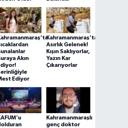
Kahramanmaraş’ta
Kahramanmaraş’ta
ıcaklardan
Asırlık Gelenek!
unalanlar
Kışın Saklıyorlar,
Buraya Akın
Yazın Kar
diyor!
Çıkarıyorlar
erinliğiyle
Mest Ediyor
KAFUM'u
Kahramanmaraşlı
dolduran
genç doktor