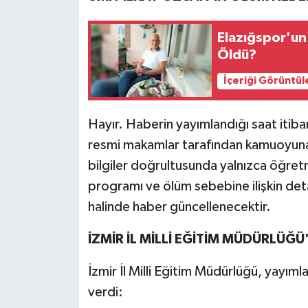
Elazığspor'un
Öldü?
İçeriği Görüntül
Hayır. Haberin yayımlandığı saat itibar
resmi makamlar tarafından kamuoyuna
bilgiler doğrultusunda yalnızca öğretm
programı ve ölüm sebebine ilişkin deta
halinde haber güncellenecektir.
İZMİR İL MİLLİ EĞİTİM MÜDÜRLÜĞÜ
İzmir İl Milli Eğitim Müdürlüğü, yayıml
verdi: