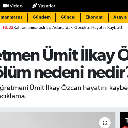
Video
Yazarlar
amanmaraş
Gündem
Güncel
Ekonomi
Asayiş
maraşlı İşçi Adana’daki Göçükte Hayatını Kaybetti
15:20
Elek
etmen Ümit İlkay Ö
ölüm nedeni nedir
Öğretmeni Ümit İlkay Özcan hayatını kaybet
açıklama.