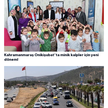
Kahramanmaraş Onikişubat’ta minik kalpler için yeni
dönem!