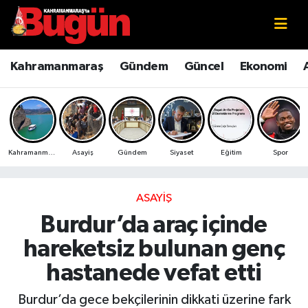
Kahramanmaraş
Kahramanmaraş Nöbetçi Eczaneler
Kahramanmaraş
Gündem
Güncel
Ekonomi
Kahramanmaraş Sokak Röportajları
Kahramanmaraş Hava Durumu
Bilim ve Teknoloji
Kahramanmaraş Namaz Vakitleri
Kahramanmaraş
Asayiş
Gündem
Siyaset
Eğitim
Spor
Çevre
Kahramanmaraş Trafik Yoğunluk Haritası
Eğitim
Süper Lig Puan Durumu ve Fikstür
ASAYIŞ
Burdur’da araç içinde
Ekonomi
Tüm Manşetler
hareketsiz bulunan genç
Genel
Son Dakika Haberleri
hastanede vefat etti
Güncel
Haber Arşivi
Burdur’da gece bekçilerinin dikkati üzerine fark