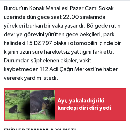
Burdur’un Konak Mahallesi Pazar Cami Sokak
Teknoloji
üzerinde dün gece saat 22.00 sıralarında
yürekleri burkan bir vaka yaşandı. Bölgede rutin
Yaşam
devriye görevini yürüten gece bekçileri, park
halindeki 15 DZ 797 plakalı otomobilin içinde bir
KAHRAMANMARAŞ
kişinin uzun süre hareketsiz yattığını fark etti.
Durumdan şüphelenen ekipler, vakit
kaybetmeden 112 Acil Çağrı Merkezi'ne haber
vererek yardım istedi.
Ayı, yakaladığı iki
kardeşi diri diri yedi