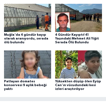
Muğla'da 4 gündür kayıp
4 Gündür Kayıptı! 41
olarak aranıyordu, serada
Yaşındaki Mehmet Ali Yiğit
ölü bulundu
Serada Ölü Bulundu
Patlayan domates
Yüksekten düşüp ölen Eyüp
konservesi 9 aylık bebeği
Can'ın vücudundaki kesi
yaktı
izleri araştırılıyor