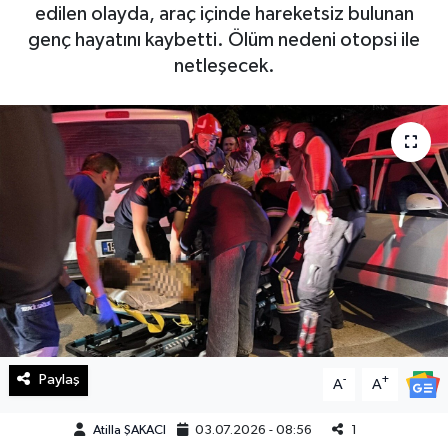
edilen olayda, araç içinde hareketsiz bulunan
Haberde İnsan
genç hayatını kaybetti. Ölüm nedeni otopsi ile
netleşecek.
Kültür Sanat
Magazin
Manşet Altı
Manşetler
Resmi İlan
Sağlık
Paylaş
-
+
A
A
Spor
Atilla ŞAKACI
03.07.2026 - 08:56
1
SürManşet