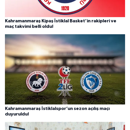
Kahramanmaraş Kipaş İstiklal Basket’in rakipleri ve
maç takvimi belli oldu!
Kahramanmaraş İstiklalspor’un sezon açılış maçı
duyuruldu!