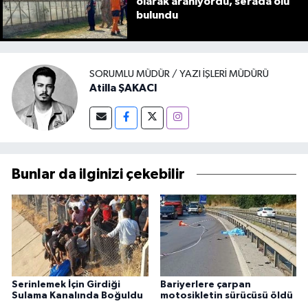
olarak aranıyordu, serada ölü
bulundu
SORUMLU MÜDÜR / YAZI İŞLERI MÜDÜRÜ
Atilla ŞAKACI
Bunlar da ilginizi çekebilir
Serinlemek İçin Girdiği
Bariyerlere çarpan
Sulama Kanalında Boğuldu
motosikletin sürücüsü öldü