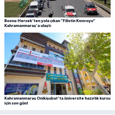
Bosna-Hersek'ten yola çıkan "Filistin Konvoyu"
Kahramanmaraş'a ulaştı
Kahramanmaraş Onikişubat’ta üniversite hazırlık kursu
için son gün!