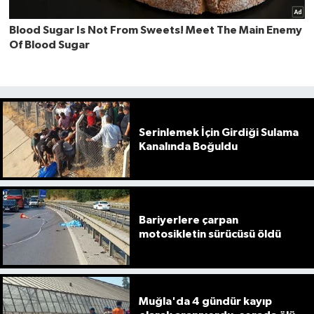
Serinlemek İçin Girdiği Sulama
Kanalında Boğuldu
Bariyerlere çarpan
motosikletin sürücüsü öldü
Muğla'da 4 gündür kayıp