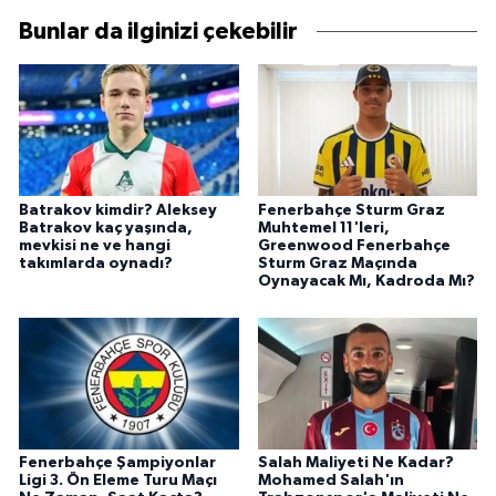
Bunlar da ilginizi çekebilir
Batrakov kimdir? Aleksey
Fenerbahçe Sturm Graz
Batrakov kaç yaşında,
Muhtemel 11'leri,
mevkisi ne ve hangi
Greenwood Fenerbahçe
takımlarda oynadı?
Sturm Graz Maçında
Oynayacak Mı, Kadroda Mı?
Fenerbahçe Şampiyonlar
Salah Maliyeti Ne Kadar?
Ligi 3. Ön Eleme Turu Maçı
Mohamed Salah'ın