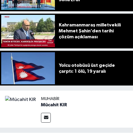
Kahramanmaraş milletvekili
Mehmet Şahin’den tarihi
çözüm açıklaması
Yolcu otobüsü üst geçide
çarptı: 1 ölü, 19 yaralı
MUHABIR
Mücahit KIR