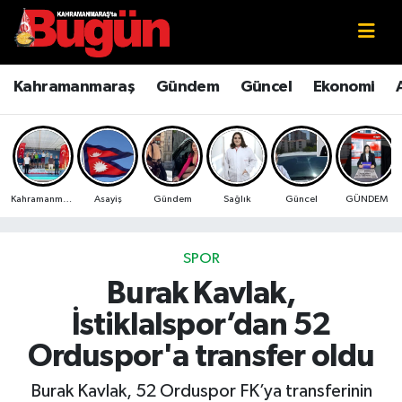
Kahramanmaraş
Kahramanmaraş Nöbetçi Eczaneler
Kahramanmaraş
Gündem
Güncel
Ekonomi
Kahramanmaraş Sokak Röportajları
Kahramanmaraş Hava Durumu
Bilim ve Teknoloji
Kahramanmaraş Namaz Vakitleri
Kahramanmaraş
Asayiş
Gündem
Sağlık
Güncel
GÜNDEM
Çevre
Kahramanmaraş Trafik Yoğunluk Haritası
Eğitim
Süper Lig Puan Durumu ve Fikstür
SPOR
Burak Kavlak,
Ekonomi
Tüm Manşetler
İstiklalspor’dan 52
Genel
Son Dakika Haberleri
Orduspor'a transfer oldu
Güncel
Haber Arşivi
Burak Kavlak, 52 Orduspor FK’ya transferinin