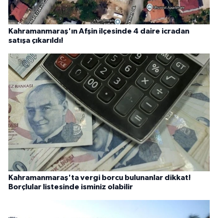
Kahramanmaraş'ın Afşin ilçesinde 4 daire icradan
satışa çıkarıldı!
Kahramanmaraş'ta vergi borcu bulunanlar dikkat!
Borçlular listesinde isminiz olabilir