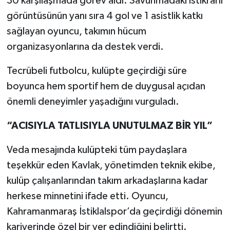
30 karşılaşmada görev aldı. Savunmadaki istikrarlı
görüntüsünün yanı sıra 4 gol ve 1 asistlik katkı
sağlayan oyuncu, takımın hücum
organizasyonlarına da destek verdi.
Tecrübeli futbolcu, kulüpte geçirdiği süre
boyunca hem sportif hem de duygusal açıdan
önemli deneyimler yaşadığını vurguladı.
“ACISIYLA TATLISIYLA UNUTULMAZ BİR YIL”
Veda mesajında kulüpteki tüm paydaşlara
teşekkür eden Kavlak, yönetimden teknik ekibe,
kulüp çalışanlarından takım arkadaşlarına kadar
herkese minnetini ifade etti. Oyuncu,
Kahramanmaraş İstiklalspor’da geçirdiği dönemin
kariyerinde özel bir yer edindiğini belirtti.