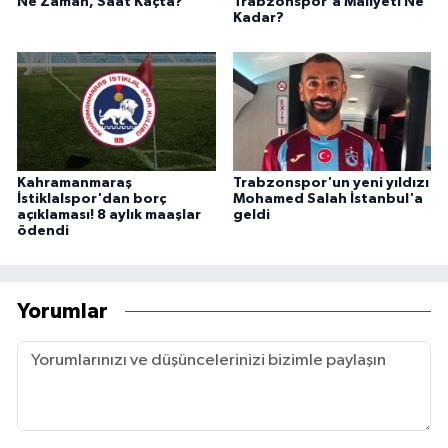
Ne Zaman, Saat Kaçta?
Trabzonspor'a Maliyeti Ne
Kadar?
Kahramanmaraş
Trabzonspor'un yeni yıldızı
İstiklalspor'dan borç
Mohamed Salah İstanbul'a
açıklaması! 8 aylık maaşlar
geldi
ödendi
Yorumlar