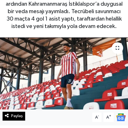
ardından Kahramanmaraş İstiklalspor’a duygusal
Haberde İnsan
bir veda mesajı yayımladı. Tecrübeli savunmacı
30 maçta 4 gol 1 asist yaptı, taraftardan helallik
Kültür Sanat
istedi ve yeni takımıyla yola devam edecek.
Magazin
Manşet Altı
Manşetler
Resmi İlan
Sağlık
Spor
Paylaş
-
+
A
A
SürManşet