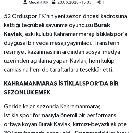
Mücahit KIR
23.06.2026 - 15:35
1
Teknoloji
52 Orduspor FK’nın yeni sezon öncesi kadrosuna
kattığı tecrübeli savunma oyuncusu
Burak
Yaşam
Kavlak
, eski kulübü Kahramanmaraş İstiklalspor’a
duygusal bir veda mesajı yayımladı. Transferin
KAHRAMANMARAŞ
resmiyet kazanmasının ardından sosyal medya
üzerinden açıklama yapan Kavlak, hem kulüp
camiasına hem de taraftarlara teşekkür etti.
KAHRAMANMARAŞ İSTİKLALSPOR’DA BİR
SEZONLUK EMEK
Geride kalan sezonda Kahramanmaraş
İstiklalspor formasıyla önemli bir performans
ortaya koyan Burak Kavlak, kırmızı-beyazlı ekipte