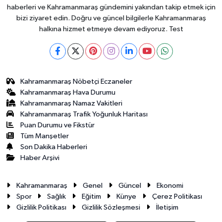
haberleri ve Kahramanmaraş gündemini yakından takip etmek için
bizi ziyaret edin. Doğru ve güncel bilgilerle Kahramanmaraş
halkına hizmet etmeye devam ediyoruz. Test
Kahramanmaraş Nöbetçi Eczaneler
Kahramanmaraş Hava Durumu
Kahramanmaraş Namaz Vakitleri
Kahramanmaraş Trafik Yoğunluk Haritası
Puan Durumu ve Fikstür
Tüm Manşetler
Son Dakika Haberleri
Haber Arşivi
Kahramanmaraş
Genel
Güncel
Ekonomi
Spor
Sağlık
Eğitim
Künye
Çerez Politikası
Gizlilik Politikası
Gizlilik Sözleşmesi
İletişim