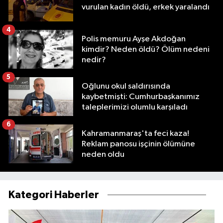
vurulan kadın öldü, erkek yaralandı
4
Polis memuru Ayşe Akdoğan
kimdir? Neden öldü? Ölüm nedeni
nedir?
5
Oğlunu okul saldırısında
kaybetmişti: Cumhurbaşkanımız
taleplerimizi olumlu karşıladı
6
Kahramanmaraş'ta feci kaza!
Reklam panosu işçinin ölümüne
neden oldu
Kategori Haberler