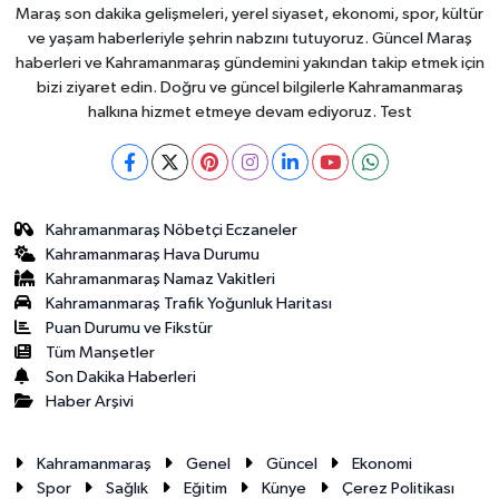
Maraş son dakika gelişmeleri, yerel siyaset, ekonomi, spor, kültür
ve yaşam haberleriyle şehrin nabzını tutuyoruz. Güncel Maraş
haberleri ve Kahramanmaraş gündemini yakından takip etmek için
bizi ziyaret edin. Doğru ve güncel bilgilerle Kahramanmaraş
halkına hizmet etmeye devam ediyoruz. Test
Kahramanmaraş Nöbetçi Eczaneler
Kahramanmaraş Hava Durumu
Kahramanmaraş Namaz Vakitleri
Kahramanmaraş Trafik Yoğunluk Haritası
Puan Durumu ve Fikstür
Tüm Manşetler
Son Dakika Haberleri
Haber Arşivi
Kahramanmaraş
Genel
Güncel
Ekonomi
Spor
Sağlık
Eğitim
Künye
Çerez Politikası