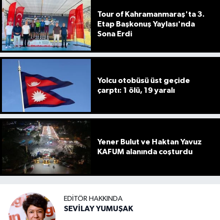
Tour of Kahramanmaraş'ta 3.
Etap Başkonuş Yaylası'nda
Sona Erdi
Yolcu otobüsü üst geçide
çarptı: 1 ölü, 19 yaralı
Yener Bulut ve Haktan Yavuz
KAFUM alanında coşturdu
EDITÖR HAKKINDA
SEVİLAY YUMUŞAK