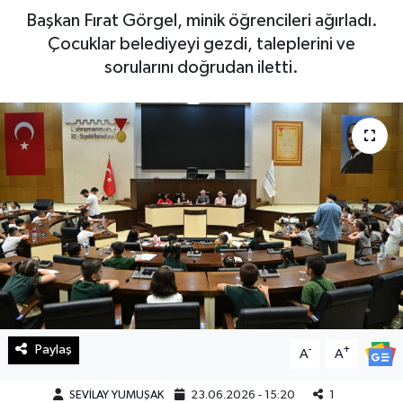
Başkan Fırat Görgel, minik öğrencileri ağırladı.
Haberde İnsan
Çocuklar belediyeyi gezdi, taleplerini ve
sorularını doğrudan iletti.
Kültür Sanat
Magazin
Manşet Altı
Manşetler
Resmi İlan
Sağlık
Paylaş
-
+
Spor
A
A
SEVİLAY YUMUŞAK
23.06.2026 - 15:20
1
SürManşet