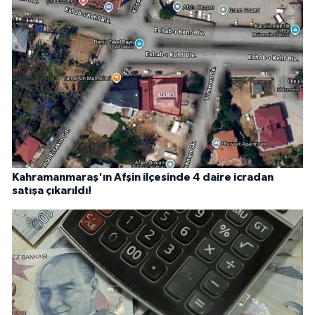
Kahramanmaraş'ın Afşin ilçesinde 4 daire icradan
satışa çıkarıldı!