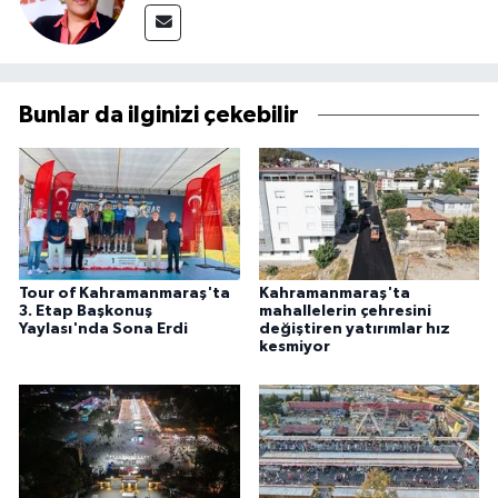
Bunlar da ilginizi çekebilir
Tour of Kahramanmaraş'ta
Kahramanmaraş'ta
3. Etap Başkonuş
mahallelerin çehresini
Yaylası'nda Sona Erdi
değiştiren yatırımlar hız
kesmiyor