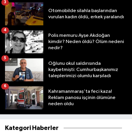
3
Otomobilde silahla başlarından
vurulan kadın öldü, erkek yaralandı
4
Polis memuru Ayşe Akdoğan
kimdir? Neden öldü? Ölüm nedeni
nedir?
5
Oğlunu okul saldırısında
kaybetmişti: Cumhurbaşkanımız
taleplerimizi olumlu karşıladı
6
Kahramanmaraş'ta feci kaza!
Reklam panosu işçinin ölümüne
neden oldu
Kategori Haberler