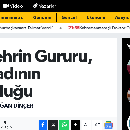
Video
Yazarlar
amanmaraş
Gündem
Güncel
Ekonomi
Asayiş
 Talimat Verdi"
21:35
Kahramanmaraşlı Doktor Oğuzcan Orçan 
ehrin Gururu,
adının
uluğu
ĞAN DINÇER
5
-
+
A
A
AYLAŞIM