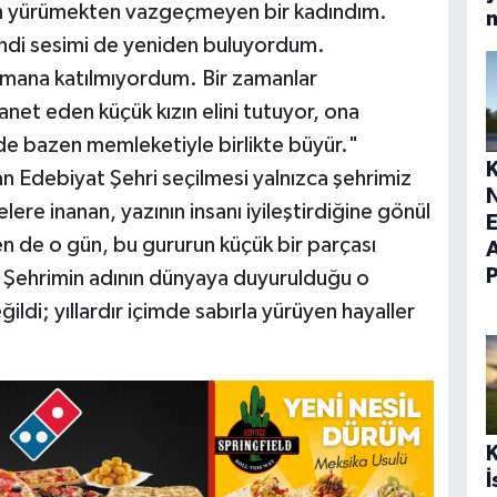
en yürümekten vazgeçmeyen bir kadındım.
ndi sesimi de yeniden buluyordum.
nsmana katılmıyordum. Bir zamanlar
anet eden küçük kızın elini tutuyor, ona
de bazen memleketiyle birlikte büyür."
Edebiyat Şehri seçilmesi yalnızca şehrimiz
elere inanan, yazının insanı iyileştirdiğine gönül
E
Ben de o gün, bu gururun küçük bir parçası
. Şehrimin adının dünyaya duyurulduğu o
ğildi; yıllardır içimde sabırla yürüyen hayaller
İ