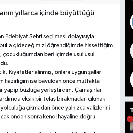
sanın yıllarca içinde büyüttüğü
Edebiyat Şehri seçilmesi dolayısıyla
nbul'a gideceğimizi öğrendiğimde hissettiğim
l, çocukluğumdan beri içimde usul usul
rdu.
ık. Kıyafetler alınmış, onlara uygun şallar
m hazırlığım ise bavuldan önce mutfakta
lar yapıp buzluğa yerleştirdim. Çamaşırlar
ardımda eksik bir telaş bırakmadan çıkmak
 yolculuğa çıkmadan önce yalnızca valizlerini
Ancak ondan sonra kendi hayaline doğru
1