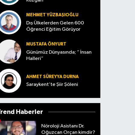
Rüzgârı
MEHMET YÜZBAŞIOĞLU
Dış Ülkelerden Gelen 600
Öğrenci Eğitim Görüyor
MUSTAFA ÖNYURT
Günümüz Dünyasında; “ İnsan
Halleri”
AHMET SÜREYYA DURNA
Saraykent’te Şiir Şöleni
Trend Haberler
Nöroloji Asistanı Dr.
Oğuzcan Orçan kimdir?