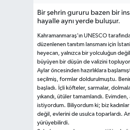
Haberde İnsan
Bir şehrin gururu bazen bir in
hayalle aynı yerde buluşur.
Kültür Sanat
Kahramanmaraş'ın UNESCO tarafından 
Magazin
düzenlenen tanıtım lansmanı için İsta
heyecan, yalnızca bir yolculuğun deği
Manşet Altı
büyüyen bir düşün de valizini topluyo
Manşetler
Aylar öncesinden hazırlıklara başlamışt
seçilmiş, formlar doldurulmuştu. Beni
Resmi İlan
başladı. İçli köfteler, sarmalar, dolma
yıkandı, ütüler tamamlandı. Evimden, 
Sağlık
istiyordum. Biliyordum ki; biz kadınlar
değil, evlerini de usulca toparlardı. 
Spor
yürüyebilirdi.
SürManşet