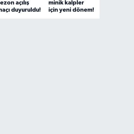
ezon açılış
minik kalpler
açı duyuruldu!
için yeni dönem!