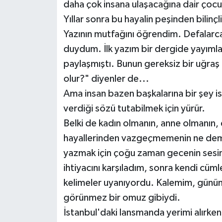
daha çok insana ulaşacağına dair çocu
Yıllar sonra bu hayalin peşinden bilinçl
Yazının mutfağını öğrendim. Defalarca
duydum. İlk yazım bir dergide yayıml
paylaşmıştı. Bunun gereksiz bir uğra
olur?" diyenler de...
Ama insan bazen başkalarına bir şey i
verdiği sözü tutabilmek için yürür.
Belki de kadın olmanın, anne olmanın,
hayallerinden vazgeçmemenin ne demek
yazmak için çoğu zaman gecenin sesini
ihtiyacını karşıladım, sonra kendi cü
kelimeler uyanıyordu. Kalemim, günün
görünmez bir omuz gibiydi.
İstanbul'daki lansmanda yerimi alırke