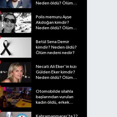
Neden öldü? Ölüm
nedeni nedir?
Polis memuru Ayşe
Akdoğan kimdir?
Neden öldü? Ölüm
nedeni nedir?
Betül Sena Demir
kimdir? Neden öldü?
Ölüm nedeni nedir?
Necati Ali Eker'in kızı
Gülden Eker kimdir?
Neden öldü? Ölüm
nedeni nedir?
Otomobilde silahla
başlarından vurulan
kadın öldü, erkek
yaralandı
Kahramanmaraş’ta 12