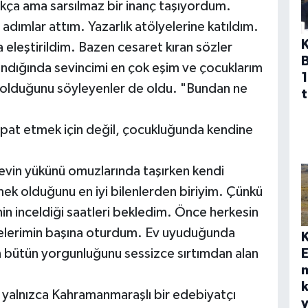
kça ama sarsılmaz bir inanç taşıyordum.
i adımlar attım. Yazarlık atölyelerine katıldım.
 eleştirildim. Bazen cesaret kıran sözler
andığında sevincimi en çok eşim ve çocuklarım
1
ş olduğunu söyleyenler de oldu. "Bundan ne
t
spat etmek için değil, çocukluğunda kendine
 evin yükünü omuzlarında taşırken kendi
 olduğunu en iyi bilenlerden biriyim. Çünkü
n inceldiği saatleri bekledim. Önce herkesin
mlelerimin başına oturdum. Ev uyuduğunda
E
 bütün yorgunluğunu sessizce sırtımdan alan
k
n yalnızca Kahramanmaraşlı bir edebiyatçı
y