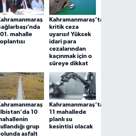
Kahramanmaraş
Kahramanmaraş’ta
Bağlarbaşı’nda
kritik ceza
01. mahalle
uyarısı! Yüksek
oplantısı
idari para
cezalarından
kaçınmak için o
süreye dikkat
Kahramanmaraş
Kahramanmaraş'ta
lbistan'da 10
11 mahallede
mahallenin
planlı su
ullandığı grup
kesintisi olacak
olunda asfalt