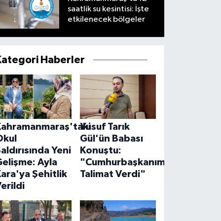
saatlik su kesintisi: İşte
etkilenecek bölgeler
Kategori Haberler
Kahramanmaraş'taki
Yusuf Tarık
Okul
Gül'ün Babası
aldırısında Yeni
Konuştu:
elişme: Ayla
"Cumhurbaşkanımız
ara'ya Şehitlik
Talimat Verdi"
erildi