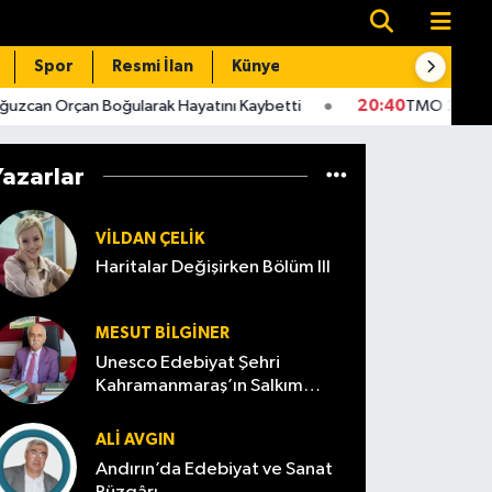
Spor
Resmi İlan
Künye
İletişim
Boğularak Hayatını Kaybetti
20:40
TMO 2026 Fındık Alım Fiyat
Yazarlar
VILDAN ÇELIK
Haritalar Değişirken Bölüm III
MESUT BILGINER
Unesco Edebiyat Şehri
Kahramanmaraş’ın Salkım
Söğüt’ü
ALI AVGIN
Andırın’da Edebiyat ve Sanat