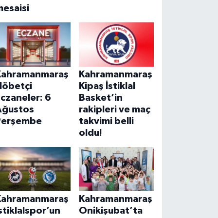
mesaisi
Kahramanmaraş
Kahramanmaraş
Nöbetçi
Kipaş İstiklal
czaneler: 6
Basket’in
Ağustos
rakipleri ve maç
Perşembe
takvimi belli
oldu!
Kahramanmaraş
Kahramanmaraş
stiklalspor’un
Onikişubat’ta