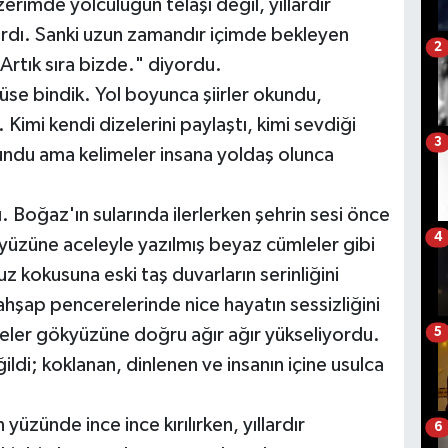
rimde yolculuğun telaşı değil, yıllardır
ardı. Sanki uzun zamandır içimde bekleyen
2
rtık sıra bizde." diyordu.
büse bindik. Yol boyunca şiirler okundu,
. Kimi kendi dizelerini paylaştı, kimi sevdiği
3
uzundu ama kelimeler insana yoldaş olunca
ı. Boğaz'ın sularında ilerlerken şehrin sesi önce
4
kyüzüne aceleyle yazılmış beyaz cümleler gibi
z kokusuna eski taş duvarların serinliğini
r, ahşap pencerelerinde nice hayatın sessizliğini
eler gökyüzüne doğru ağır ağır yükseliyordu.
5
ildi; koklanan, dinlenen ve insanın içine usulca
yüzünde ince ince kırılırken, yıllardır
6