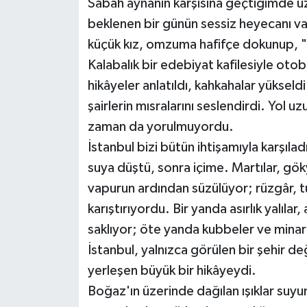
Sabah aynanın karşısına geçtiğimde üze
beklenen bir günün sessiz heyecanı v
Teknoloji
küçük kız, omzuma hafifçe dokunup, "A
Kalabalık bir edebiyat kafilesiyle oto
Yaşam
hikâyeler anlatıldı, kahkahalar yükseldi
KAHRAMANMARAŞ
şairlerin mısralarını seslendirdi. Yol 
zaman da yorulmuyordu.
İstanbul bizi bütün ihtişamıyla karşılad
suya düştü, sonra içime. Martılar, gö
vapurun ardından süzülüyor; rüzgâr, tu
karıştırıyordu. Bir yanda asırlık yalıla
saklıyor; öte yanda kubbeler ve minar
İstanbul, yalnızca görülen bir şehir değ
yerleşen büyük bir hikâyeydi.
Boğaz'ın üzerinde dağılan ışıklar suyun 