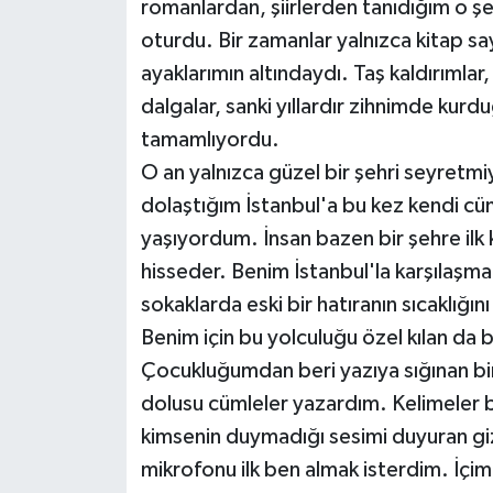
romanlardan, şiirlerden tanıdığım o şeh
oturdu. Bir zamanlar yalnızca kitap s
ayaklarımın altındaydı. Taş kaldırımlar
dalgalar, sanki yıllardır zihnimde kurd
tamamlıyordu.
O an yalnızca güzel bir şehri seyret
dolaştığım İstanbul'a bu kez kendi cüm
yaşıyordum. İnsan bazen bir şehre ilk k
hisseder. Benim İstanbul'la karşılaş
sokaklarda eski bir hatıranın sıcaklığı
Benim için bu yolculuğu özel kılan da 
Çocukluğumdan beri yazıya sığınan bir
dolusu cümleler yazardım. Kelimeler 
kimsenin duymadığı sesimi duyuran giz
mikrofonu ilk ben almak isterdim. İçi