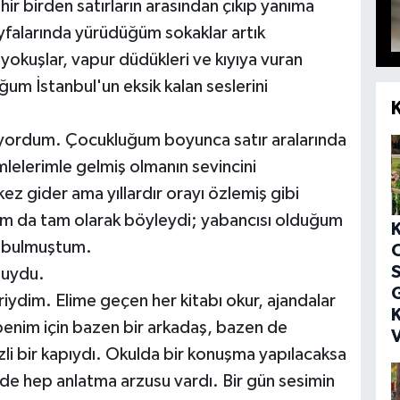
ir birden satırların arasından çıkıp yanıma
ayfalarında yürüdüğüm sokaklar artık
, yokuşlar, vapur düdükleri ve kıyıya vuran
uğum İstanbul'un eksik kalan seslerini
miyordum. Çocukluğum boyunca satır aralarında
lelerimle gelmiş olmanın sevincini
ez gider ama yıllardır orayı özlemiş gibi
mam da tam olarak böyleydi; yabancısı olduğum
nı bulmuştum.
S
buydu.
G
iydim. Elime geçen her kitabı okur, ajandalar
K
benim için bazen bir arkadaş, bazen de
V
li bir kapıydı. Okulda bir konuşma yapılacaksa
mde hep anlatma arzusu vardı. Bir gün sesimin