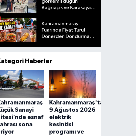
görkemli düğün
Bağrıaçık ve Karakaya
ailelerinin mutlu günü
Kahramanmaraş
Fuarında Fiyat Turu!
Dönerden Dondurmaya
Her Şeyi Sorduk
Kategori Haberler
Kahramanmaraş
Kahramanmaraş'ta
Küçük Sanayi
9 Ağustos 2026
itesi’nde esnaf
elektrik
ahrası sona
kesintisi
riyor
programı ve