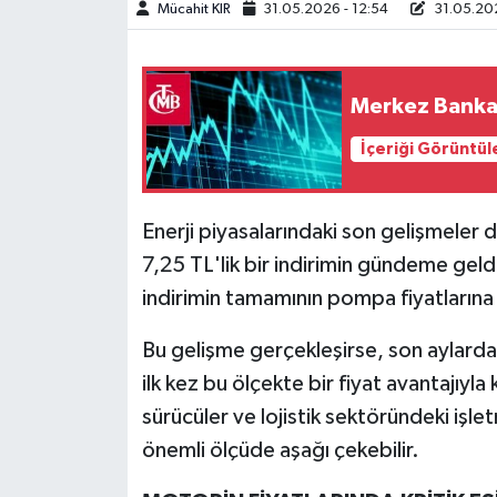
Mücahit KIR
31.05.2026 - 12:54
31.05.202
Teknoloji
Merkez Bankası
Yaşam
İçeriği Görüntül
KAHRAMANMARAŞ
Enerji piyasalarındaki son gelişmeler 
7,25 TL'lik bir indirimin gündeme geldi
indirimin tamamının pompa fiyatlarına 
Bu gelişme gerçekleşirse, son aylarda
ilk kez bu ölçekte bir fiyat avantajıyla 
sürücüler ve lojistik sektöründeki işle
önemli ölçüde aşağı çekebilir.