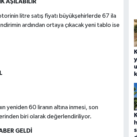
K AŞILABİLİR
orinin litre satış fiyatı büyükşehirlerde 67 ila
ndirimin ardından ortaya çıkacak yeni tablo ise
y
u
L
k
ın yeniden 60 liranın altına inmesi, son
inden biri olarak değerlendiriliyor.
s
HABER GELDİ