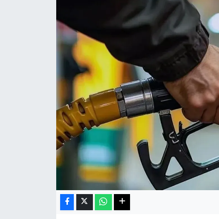
Haberde İnsan
Kültür Sanat
Magazin
Manşet Altı
Manşetler
Resmi İlan
Sağlık
Spor
SürManşet