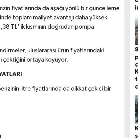
d
i
enzin fiyatlarında da aşağı yönlü bir güncelleme
inde toplam maliyet avantajı daha yüksek
 1,38 TL'lik kısmının doğrudan pompa
8
irmeler, uluslararası ürün fiyatlarındaki
p
ğı çektiğini ortaya koyuyor.
ç
YATLARI
t
ç
nzinin litre fiyatlarında da dikkat çekici bir
s
L