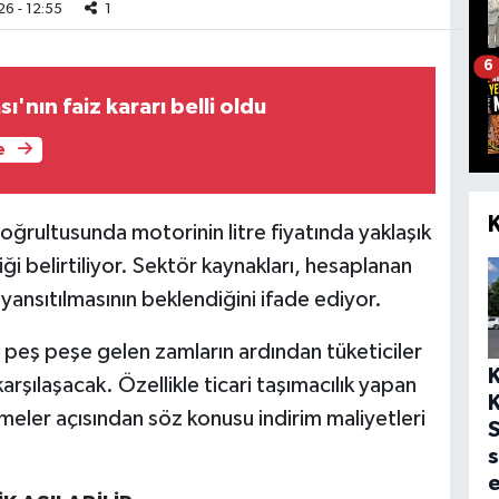
6 - 12:55
1
6
'nın faiz kararı belli oldu
e
doğrultusunda motorinin litre fiyatında yaklaşık
ği belirtiliyor. Sektör kaynakları, hesaplanan
yansıtılmasının beklendiğini ifade ediyor.
 peş peşe gelen zamların ardından tüketiciler
karşılaşacak. Özellikle ticari taşımacılık yapan
tmeler açısından söz konusu indirim maliyetleri
S
s
e