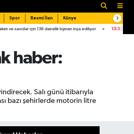
Spor
Resmi İlan
Künye
İletişim
138 dairelik lojman inşa ediliyor
13:32
Kahramanmaraş'ın komşu i
ak haber:
ndirecek. Salı günü itibarıyla
ı bazı şehirlerde motorin litre