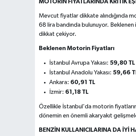
MOTORİN FİYATLARINDA KRİTİK EŞİ
Mevcut fiyatlar dikkate alındığında mot
68 lira bandında bulunuyor. Beklenen i
dikkat çekiyor.
Beklenen Motorin Fiyatları
İstanbul Avrupa Yakası:
59,80 TL
İstanbul Anadolu Yakası:
59,66 T
Ankara:
60,91 TL
İzmir:
61,18 TL
Özellikle İstanbul'da motorin fiyatların
dönemin en önemli akaryakıt gelişmeler
BENZİN KULLANICILARINA DA İYİ 