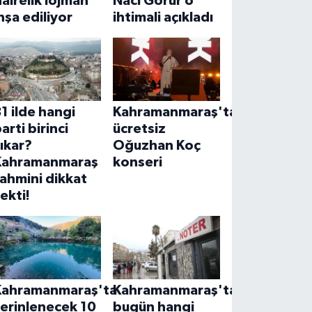
airelik lojman
Naci Görür o
nşa ediliyor
ihtimali açıkladı
1 ilde hangi
Kahramanmaraş'ta
arti birinci
ücretsiz
ıkar?
Oğuzhan Koç
Kahramanmaraş
konseri
ahmini dikkat
ekti!
Kahramanmaraş'ta
Kahramanmaraş'ta
erinlenecek 10
bugün hangi