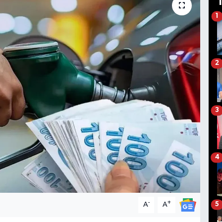
1
2
3
4
-
+
A
A
5