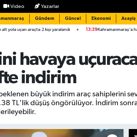
Video
Yazarlar
amanmaraş
Gündem
Güncel
Ekonomi
Asayiş
 2 kişi yaralandı
13:39
Kahramanmaraş’a hakim ve savcılar için 
ini havaya uçurac
fte indirim
eklenen büyük indirim araç sahiplerini sevi
8 TL'lik düşüş öngörülüyor. İndirim sonras
erileyebilir.