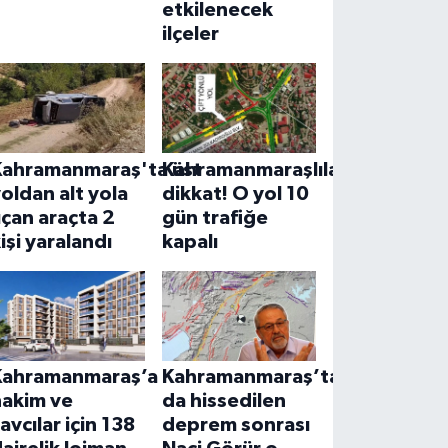
etkilenecek
ilçeler
Kahramanmaraş'ta üst
Kahramanmaraşlılar
oldan alt yola
dikkat! O yol 10
çan araçta 2
gün trafiğe
işi yaralandı
kapalı
Kahramanmaraş’a
Kahramanmaraş’ta
hakim ve
da hissedilen
avcılar için 138
deprem sonrası