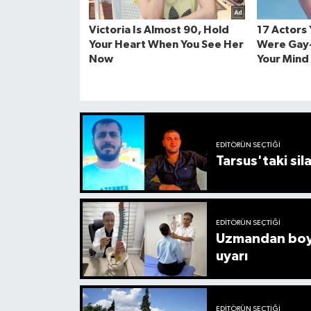
EDITÖRÜN SEÇTIĞI
Tarsus'taki sil
EDITÖRÜN SEÇTIĞI
Uzmandan boyu
uyarı
EDITÖRÜN SEÇTIĞI