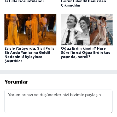
Tatilde Görüntülendi
Görüntülendi! Denizden
Çıkmadılar
Eşiyle Yürüyordu, Sivil Polis
Oğuz Erdin kimdir? Hare
Bir Anda Yanlarına Geldi!
Sürel’in eşi Oğuz Erdin kaç
Nedenini Söyleyince
yaşında, nereli?
Şaşırdılar
Yorumlar