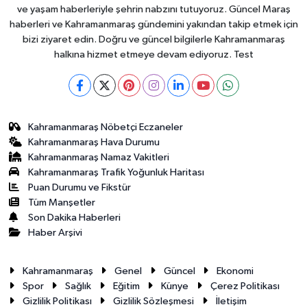
ve yaşam haberleriyle şehrin nabzını tutuyoruz. Güncel Maraş
haberleri ve Kahramanmaraş gündemini yakından takip etmek için
bizi ziyaret edin. Doğru ve güncel bilgilerle Kahramanmaraş
halkına hizmet etmeye devam ediyoruz. Test
Kahramanmaraş Nöbetçi Eczaneler
Kahramanmaraş Hava Durumu
Kahramanmaraş Namaz Vakitleri
Kahramanmaraş Trafik Yoğunluk Haritası
Puan Durumu ve Fikstür
Tüm Manşetler
Son Dakika Haberleri
Haber Arşivi
Kahramanmaraş
Genel
Güncel
Ekonomi
Spor
Sağlık
Eğitim
Künye
Çerez Politikası
Gizlilik Politikası
Gizlilik Sözleşmesi
İletişim