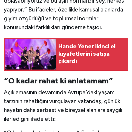
dolaşabiliyoruz ve bu aşırı normal bir şey, herkes
yapıyor.” Bu ifadeler, özellikle kamusal alanlarda
giyim özgürlüğü ve toplumsal normlar
konusundaki farklılıkları gündeme taşıdı.
Hande Yener ikinci el
kıyafetlerini satışa
çıkardı
“O kadar rahat ki anlatamam”
Açıklamasının devamında Avrupa’daki yaşam
tarzının rahatlığını vurgulayan vatandaş, günlük
hayatın daha serbest ve bireysel alanlara saygılı
ilerlediğini ifade etti: