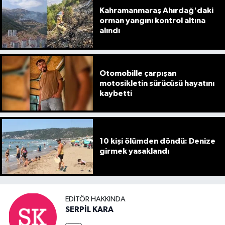
Kahramanmaraş Ahırdağ'daki
orman yangını kontrol altına
alındı
Otomobille çarpışan
motosikletin sürücüsü hayatını
kaybetti
10 kişi ölümden döndü: Denize
girmek yasaklandı
EDITÖR HAKKINDA
SERPİL KARA