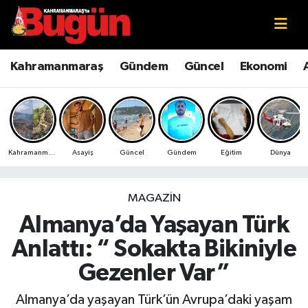
Kahramanmaraş
Kahramanmaraş Nöbetçi Eczaneler
Kahramanmaraş
Gündem
Güncel
Ekonomi
Kahramanmaraş Sokak Röportajları
Kahramanmaraş Hava Durumu
Bilim ve Teknoloji
Kahramanmaraş Namaz Vakitleri
Kahramanmaraş
Asayiş
Güncel
Gündem
Eğitim
Dünya
Çevre
Kahramanmaraş Trafik Yoğunluk Haritası
Eğitim
Süper Lig Puan Durumu ve Fikstür
MAGAZIN
Almanya’da Yaşayan Türk
Ekonomi
Tüm Manşetler
Anlattı: “ Sokakta Bikiniyle
Genel
Son Dakika Haberleri
Gezenler Var”
Güncel
Haber Arşivi
Almanya’da yaşayan Türk’ün Avrupa’daki yaşam