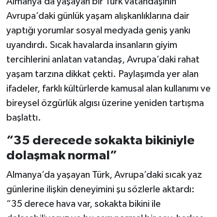
Almanya’da yaşayan bir Türk vatandaşının
Avrupa’daki günlük yaşam alışkanlıklarına dair
Teknoloji
yaptığı yorumlar sosyal medyada geniş yankı
uyandırdı. Sıcak havalarda insanların giyim
Yaşam
tercihlerini anlatan vatandaş, Avrupa’daki rahat
KAHRAMANMARAŞ
yaşam tarzına dikkat çekti. Paylaşımda yer alan
ifadeler, farklı kültürlerde kamusal alan kullanımı ve
bireysel özgürlük algısı üzerine yeniden tartışma
başlattı.
“35 derecede sokakta bikiniyle
dolaşmak normal”
Almanya’da yaşayan Türk, Avrupa’daki sıcak yaz
günlerine ilişkin deneyimini şu sözlerle aktardı:
“35 derece hava var, sokakta bikini ile