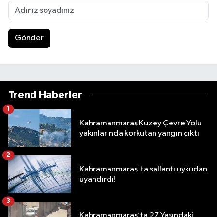
Gönder
Trend Haberler
1
Kahramanmaraş Kuzey Çevre Yolu
yakınlarında korkutan yangın çıktı
2
Kahramanmaraş'ta sallantı uykudan
uyandırdı!
3
Kahramanmaraş’ta 27 Yaşındaki