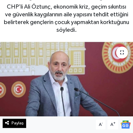
CHP’li Ali Öztunç, ekonomik kriz, geçim sıkıntısı
Haberde İnsan
ve güvenlik kaygılarının aile yapısını tehdit ettiğini
belirterek gençlerin çocuk yapmaktan korktuğunu
Kültür Sanat
söyledi.
Magazin
Manşet Altı
Manşetler
Resmi İlan
Sağlık
Spor
Paylaş
-
+
A
A
SürManşet