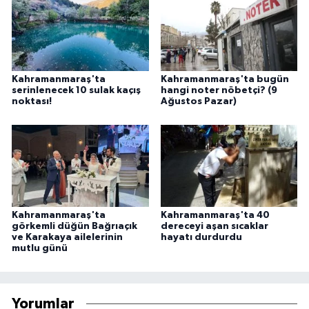
Kahramanmaraş'ta
Kahramanmaraş'ta bugün
serinlenecek 10 sulak kaçış
hangi noter nöbetçi? (9
noktası!
Ağustos Pazar)
Kahramanmaraş'ta
Kahramanmaraş'ta 40
görkemli düğün Bağrıaçık
dereceyi aşan sıcaklar
ve Karakaya ailelerinin
hayatı durdurdu
mutlu günü
Yorumlar