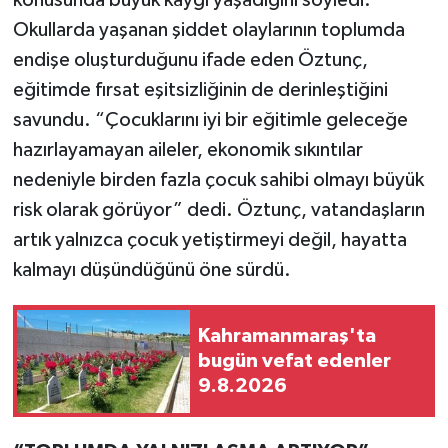
konusunda büyük kaygı yaşadığını söyledi.
Okullarda yaşanan şiddet olaylarının toplumda
endişe oluşturduğunu ifade eden Öztunç,
eğitimde fırsat eşitsizliğinin de derinleştiğini
savundu. “Çocuklarını iyi bir eğitimle geleceğe
hazırlayamayan aileler, ekonomik sıkıntılar
nedeniyle birden fazla çocuk sahibi olmayı büyük
risk olarak görüyor” dedi. Öztunç, vatandaşların
artık yalnızca çocuk yetiştirmeyi değil, hayatta
kalmayı düşündüğünü öne sürdü.
Kahramanmaraş'ta
bugün vefat edenler
9.8.2026