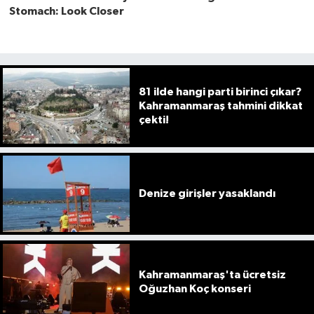
81 ilde hangi parti birinci çıkar?
Kahramanmaraş tahmini dikkat
çekti!
Denize girişler yasaklandı
Kahramanmaraş'ta ücretsiz
Oğuzhan Koç konseri