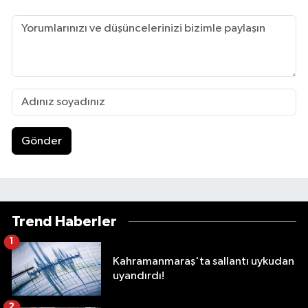
Gönder
Trend Haberler
1
Kahramanmaraş'ta sallantı uykudan
uyandırdı!
2