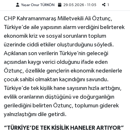
Yaşar Onur TÜRKÖN
29.05.2026 - 11:05
1
Teknoloji
CHP Kahramanmaraş Milletvekili Ali Öztunç,
Türkiye’de aile yapısının alarm verdiğini belirterek
Yaşam
ekonomik kriz ve sosyal sorunların toplum
KAHRAMANMARAŞ
üzerinde ciddi etkiler oluşturduğunu söyledi.
Açıklanan son verilerin Türkiye’nin geleceği
açısından kaygı verici olduğunu ifade eden
Öztunç, özellikle gençlerin ekonomik nedenlerle
çocuk sahibi olmaktan kaçındığını savundu.
Türkiye’de tek kişilik hane sayısının hızla arttığını,
evlilik oranlarının düştüğünü ve doğurganlığın
gerilediğini belirten Öztunç, toplumun giderek
yalnızlaştığını dile getirdi.
“TÜRKİYE’DE TEK KİŞİLİK HANELER ARTIYOR”