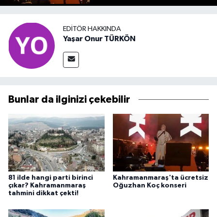
EDITÖR HAKKINDA
Yaşar Onur TÜRKÖN
Bunlar da ilginizi çekebilir
81 ilde hangi parti birinci
Kahramanmaraş'ta ücretsiz
çıkar? Kahramanmaraş
Oğuzhan Koç konseri
tahmini dikkat çekti!