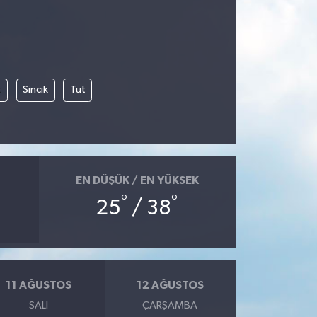
t
Sincik
Tut
EN DÜŞÜK / EN YÜKSEK
°
°
25
/ 38
11 AĞUSTOS
12 AĞUSTOS
SALI
ÇARŞAMBA