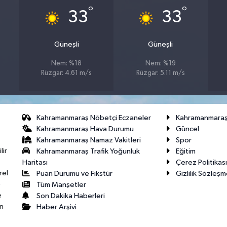
°
°
33
33
Güneşli
Güneşli
Nem: %18
Nem: %19
Rüzgar: 4.61 m/s
Rüzgar: 5.11 m/s
Kahramanmaraş Nöbetçi Eczaneler
Kahramanmara
Kahramanmaraş Hava Durumu
Güncel
Kahramanmaraş Namaz Vakitleri
Spor
lir
Kahramanmaraş Trafik Yoğunluk
Eğitim
Haritası
Çerez Politikası
rel
Puan Durumu ve Fikstür
Gizlilik Sözleşm
e
Tüm Manşetler
e
Son Dakika Haberleri
n
Haber Arşivi