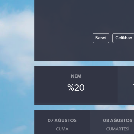
Haberde İnsan
Kültür Sanat
Besni
Çelikhan
Magazin
Manşet Altı
Manşetler
NEM
%20
Resmi İlan
Sağlık
Spor
07 AĞUSTOS
08 AĞUSTOS
CUMA
CUMARTESI
SürManşet