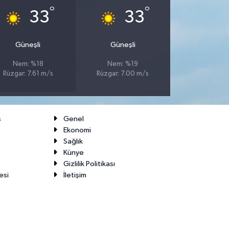
°
°
33
33
Güneşli
Güneşli
Nem: %18
Nem: %19
Rüzgar: 7.61 m/s
Rüzgar: 7.00 m/s
ş
Genel
Ekonomi
Sağlık
Künye
Gizlilik Politikası
esi
İletişim