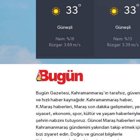
°
°
33
33
Teknoloji
Güneşli
Güneşli
Yaşam
Nem: %16
Nem: %15
Rüzgar: 3.69 m/s
Rüzgar: 3.39 m/s
KAHRAMANMARAŞ
Bugün Gazetesi, Kahramanmaraş’ın tarafsız, güveni
ve hızlı haber kaynağıdır. Kahramanmaraş haber,
K.Maraş haberleri, Maraş son dakika gelişmeleri, ye
siyaset, ekonomi, spor, kültür ve yaşam haberleriyl
şehrin nabzını tutuyoruz. Güncel Maraş haberleri v
Kahramanmaraş gündemini yakından takip etmek içi
bizi ziyaret edin. Doğru ve güncel bilgilerle