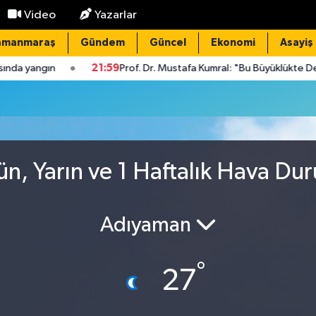
Video
Yazarlar
amanmaraş
Gündem
Güncel
Ekonomi
Asayiş
 yangın
21:59
Prof. Dr. Mustafa Kumral: "Bu Büyüklükte Depre
n, Yarın ve 1 Haftalık Hava Du
Adıyaman
°
27