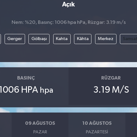
Açık
Nem: %20, Basınç: 1006 hpa hPa, Rüzgar: 3.19 m/s
Gerger
Gölbaşı
Kahta
Kâhta
Merkez
Samsa
BASINÇ
RÜZGAR
1006 HPA
3.19 M/S
hpa
09 AĞUSTOS
10 AĞUSTOS
PAZAR
PAZARTESI