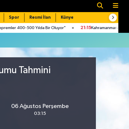
Spor
Resmi İlan
Künye
İletişim
mler 400-500 Yılda Bir Oluyor"
21:15
Kahramanmaraş'ta Doğalgaz
rumu Tahmini
06 Ağustos Perşembe
03:15