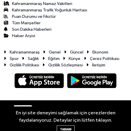
Kahramanmaraş Namaz Vakitleri
Kahramanmaraş Trafik Yoğunluk Haritası
Puan Durumu ve Fikstür
Tüm Manşetler
Son Dakika Haberleri
Haber Arşivi
Kahramanmaraş
Genel
Güncel
Ekonomi
Spor
Sağlık
Eğitim
Künye
Çerez Politikası
Gizlilik Politikası
Gizlilik Sözleşmesi
İletişim
RSS
Copyright © 2026. Her hakkı saklıdır.
En iyi site deneyimi sağlamak için çerezlerden
faydalanıyoruz. Detaylar için lütfen tıklayın.
Haber Yazılımı:
TE Bilişim
TAMAM