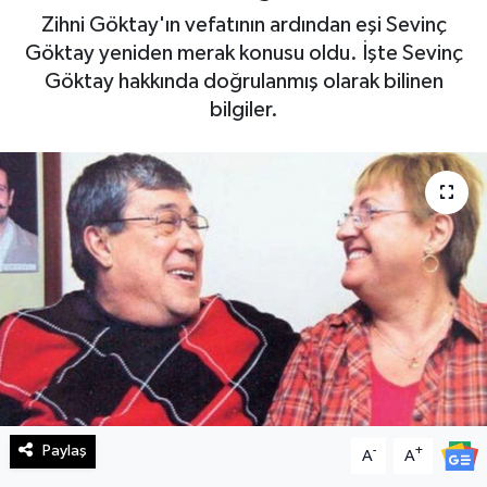
Zihni Göktay'ın vefatının ardından eşi Sevinç
Haberde İnsan
Göktay yeniden merak konusu oldu. İşte Sevinç
Göktay hakkında doğrulanmış olarak bilinen
Kültür Sanat
bilgiler.
Magazin
Manşet Altı
Manşetler
Resmi İlan
Sağlık
Spor
Paylaş
-
+
A
A
SürManşet