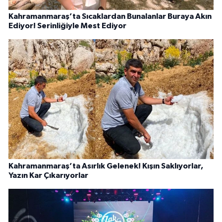
Kahramanmaraş’ta Sıcaklardan Bunalanlar Buraya Akın
Ediyor! Serinliğiyle Mest Ediyor
Kahramanmaraş’ta Asırlık Gelenek! Kışın Saklıyorlar,
Yazın Kar Çıkarıyorlar