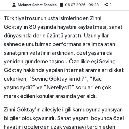
Mehmet Serhat Topalca
06.07.2026 - 09:28
1
Teknoloji
Türk tiyatrosunun usta isimlerinden Zihni
Göktay'ın 80 yaşında hayatını kaybetmesi, sanat
Yaşam
dünyasında derin üzüntü yarattı. Uzun yıllar
KAHRAMANMARAŞ
sahnede unutulmaz performanslara imza atan
sanatçının vefatının ardından, özel yaşamı da
yeniden gündeme taşındı. Özellikle eşi Sevinç
Göktay hakkında yapılan internet aramaları dikkat
çekerken, "Sevinç Göktay kimdi?", "Kaç
yaşındaydı?" ve "Nereliydi?" soruları en çok
merak edilen konular arasında yer aldı.
Zihni Göktay'ın ailesiyle ilgili kamuoyuna yansıyan
bilgiler oldukça sınırlı. Sanat yaşamı boyunca özel
hayatını gözlerden uzak yaşamayı tercih eden