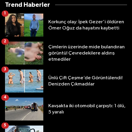
Trend Haberler
1
Korkunç olay: İpek Gezer'i öldüren
Ömer Oğuz da hayatını kaybetti
2
Çimlerin üzerinde mide bulandıran
görüntü! Çevredekilere aldırış
etmediler
3
Ünlü Çift Çeşme’de Görüntülendi!
Denizden Çıkmadılar
4
Kavşakta iki otomobil çarpıştı: 1 ölü,
5 yaralı
5