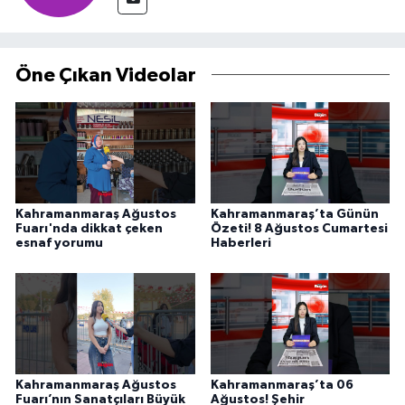
Öne Çıkan Videolar
Kahramanmaraş Ağustos
Kahramanmaraş’ta Günün
Fuarı'nda dikkat çeken
Özeti! 8 Ağustos Cumartesi
esnaf yorumu
Haberleri
Kahramanmaraş Ağustos
Kahramanmaraş’ta 06
Fuarı’nın Sanatçıları Büyük
Ağustos! Şehir