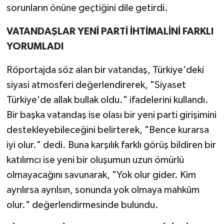
sorunların önüne geçtiğini dile getirdi.
Teknoloji
VATANDAŞLAR YENİ PARTİ İHTİMALİNİ FARKLI
YORUMLADI
Yaşam
Röportajda söz alan bir vatandaş, Türkiye'deki
KAHRAMANMARAŞ
siyasi atmosferi değerlendirerek, "Siyaset
Türkiye'de allak bullak oldu." ifadelerini kullandı.
Bir başka vatandaş ise olası bir yeni parti girişimini
destekleyebileceğini belirterek, "Bence kurarsa
iyi olur." dedi. Buna karşılık farklı görüş bildiren bir
katılımcı ise yeni bir oluşumun uzun ömürlü
olmayacağını savunarak, "Yok olur gider. Kim
ayrılırsa ayrılsın, sonunda yok olmaya mahkûm
olur." değerlendirmesinde bulundu.