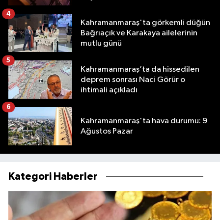
4
Kahramanmaraş'ta görkemli düğün
Bağrıaçık ve Karakaya ailelerinin
mutlu günü
5
Kahramanmaraş’ta da hissedilen
deprem sonrası Naci Görür o
ihtimali açıkladı
6
Kahramanmaraş'ta hava durumu: 9
Ağustos Pazar
Kategori Haberler