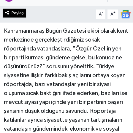
Haberde İnsan
Paylaş
-
+
A
A
Kültür Sanat
Kahramanmaraş Bugün Gazetesi ekibi olarak kent
merkezinde gerçekleştirdiğimiz sokak
Magazin
röportajında vatandaşlara, "Özgür Özel'in yeni
Manşet Altı
bir parti kurması gündeme gelse, bu konuda ne
düşünürdünüz?" sorusunu yönelttik. Türkiye
Manşetler
siyasetine ilişkin farklı bakış açılarını ortaya koyan
röportajda, bazı vatandaşlar yeni bir siyasi
Resmi İlan
oluşuma sıcak baktığını ifade ederken, bazıları ise
Sağlık
mevcut siyasi yapı içinde yeni bir partinin başarı
şansının düşük olduğunu savundu. Röportaja
Spor
katılanlar ayrıca siyasette yaşanan tartışmaların
vatandaşın gündemindeki ekonomik ve sosyal
SürManşet