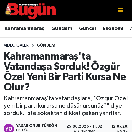
Kahramanmaraş
Kahramanmaraş Nöbetçi Eczaneler
Kahramanmaraş
Gündem
Güncel
Ekonomi
Kahramanmaraş Sokak Röportajları
Kahramanmaraş Hava Durumu
VIDEO GALERI
GÜNDEM
Bilim ve Teknoloji
Kahramanmaraş Namaz Vakitleri
Kahramanmaraş'ta
Vatandaşa Sorduk! Özgür
Çevre
Kahramanmaraş Trafik Yoğunluk Haritası
Özel Yeni Bir Parti Kursa Ne
Eğitim
Süper Lig Puan Durumu ve Fikstür
Olur?
Ekonomi
Tüm Manşetler
Kahramanmaraş'ta vatandaşlara, "Özgür Özel
yeni bir parti kurarsa ne düşünürsünüz?" diye
sorduk. İşte sokaktan dikkat çeken yanıtlar.
Genel
Son Dakika Haberleri
YAŞAR ONUR TÜRKÖN
25.06.2026 - 11:02
12.07.2026
Güncel
Haber Arşivi
EDITÖR
YAYINLANMA
GÜNCEL