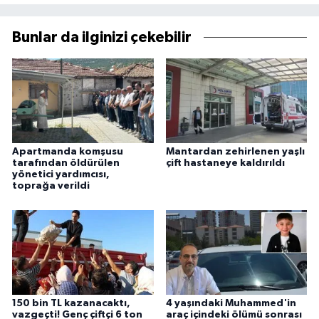
Bunlar da ilginizi çekebilir
Apartmanda komşusu
Mantardan zehirlenen yaşlı
tarafından öldürülen
çift hastaneye kaldırıldı
yönetici yardımcısı,
toprağa verildi
150 bin TL kazanacaktı,
4 yaşındaki Muhammed'in
vazgeçti! Genç çiftçi 6 ton
araç içindeki ölümü sonrası