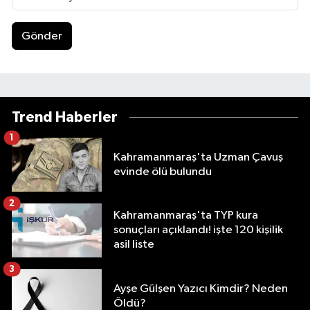
Gönder
Trend Haberler
1
Kahramanmaraş'ta Uzman Çavuş
evinde ölü bulundu
2
Kahramanmaraş'ta TYP kura
sonuçları açıklandı! işte 120 kişilik
asil liste
3
Ayşe Gülşen Yazıcı Kimdir? Neden
Öldü?