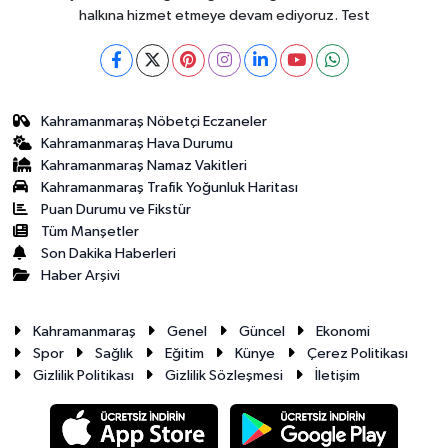
halkına hizmet etmeye devam ediyoruz. Test
Kahramanmaraş Nöbetçi Eczaneler
Kahramanmaraş Hava Durumu
Kahramanmaraş Namaz Vakitleri
Kahramanmaraş Trafik Yoğunluk Haritası
Puan Durumu ve Fikstür
Tüm Manşetler
Son Dakika Haberleri
Haber Arşivi
Kahramanmaraş
Genel
Güncel
Ekonomi
Spor
Sağlık
Eğitim
Künye
Çerez Politikası
Gizlilik Politikası
Gizlilik Sözleşmesi
İletişim