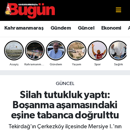
Kahramanmaraş
Kahramanmaraş Nöbetçi Eczaneler
Kahramanmaraş
Gündem
Güncel
Ekonomi
Kahramanmaraş Sokak Röportajları
Kahramanmaraş Hava Durumu
Bilim ve Teknoloji
Kahramanmaraş Namaz Vakitleri
Asayiş
Kahramanmaraş
Gündem
Yaşam
Spor
Sağlık
Çevre
Kahramanmaraş Trafik Yoğunluk Haritası
Eğitim
Süper Lig Puan Durumu ve Fikstür
GÜNCEL
Silah tutukluk yaptı:
Ekonomi
Tüm Manşetler
Boşanma aşamasındaki
Genel
Son Dakika Haberleri
eşine tabanca doğrulttu
Güncel
Haber Arşivi
Tekirdağ'ın Çerkezköy ilçesinde Mersiye I.'nın