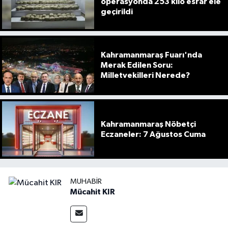
operasyonda 253 kilo esrar ele
geçirildi
Kahramanmaraş Fuarı'nda
Merak Edilen Soru:
Milletvekilleri Nerede?
Kahramanmaraş Nöbetçi
Eczaneler: 7 Ağustos Cuma
MUHABIR
Mücahit KIR