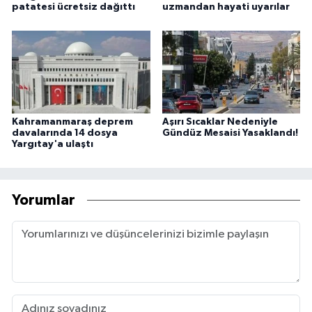
patatesi ücretsiz dağıttı
uzmandan hayati uyarılar
Kahramanmaraş deprem
Aşırı Sıcaklar Nedeniyle
davalarında 14 dosya
Gündüz Mesaisi Yasaklandı!
Yargıtay'a ulaştı
Yorumlar