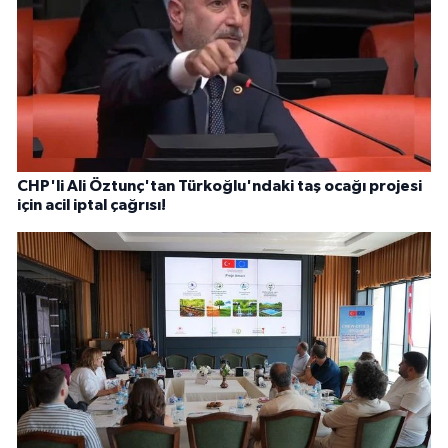
CHP'li Ali Öztunç'tan Türkoğlu'ndaki taş ocağı projesi
için acil iptal çağrısı!