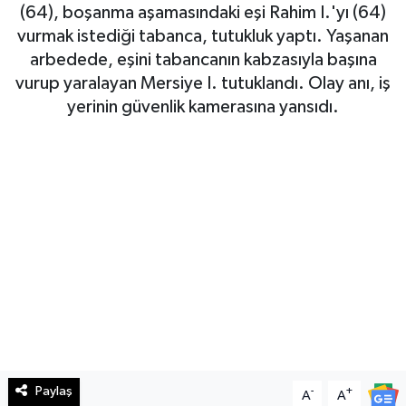
(64), boşanma aşamasındaki eşi Rahim I.'yı (64)
Haberde İnsan
vurmak istediği tabanca, tutukluk yaptı. Yaşanan
arbedede, eşini tabancanın kabzasıyla başına
Kültür Sanat
vurup yaralayan Mersiye I. tutuklandı. Olay anı, iş
yerinin güvenlik kamerasına yansıdı.
Magazin
Manşet Altı
Manşetler
Resmi İlan
Sağlık
Spor
Paylaş
-
+
A
A
SürManşet