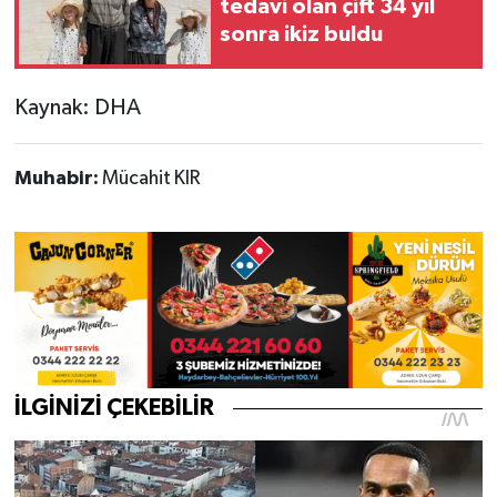
tedavi olan çift 34 yıl
sonra ikiz buldu
Kaynak: DHA
Muhabir:
Mücahit KIR