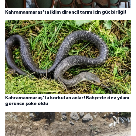
Kahramanmaraş'ta iklim dirençli tarım için güç birliği!
Kahramanmaraş'ta korkutan anlar! Bahçede dev yılanı
görünce şoke oldu