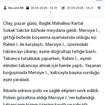
Mücahit KIR
26.06.2026 - 14:19
26.06.2026 - 14:21
Teknoloji
1
Yaşam
Olay, pazar günü, Bağlık Mahallesi Kartal
Sokak'taki bir büfede meydana geldi. Mersiye I.,
KAHRAMANMARAŞ
gittiği büfede boşanma aşamasında olduğu eşi
Rahim I. ile karşılaştı. Mersiye I., üzerindeki
tabancayı çıkarıp, eşine doğrultup tetiğe bastı.
Tabanca tutukluluk yaparken, Rahim I., eşinin
elinden tabancayı almak için hamle yaptı. Yaşanan
boğuşmada Mersiye I., kabzayla başına vurduğu
eşini yaraladı.
İhbarla adrese polis ve sağlık ekipleri sevk edildi.
Polisin gözaltına aldığı Mersiye I.'nın kullandığı
tabancanın kızının üzerine kayıtlı ve ruhsatlı