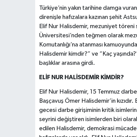
Türkiye’nin yakın tarihine damga vur
Teknoloji
direnişle hafızalara kazınan şehit Ast
Elif Nur Halisdemir, mezuniyet töreni
Yaşam
Üniversitesi’nden teğmen olarak mezun
Komutanlığı’na atanması kamuoyunda bü
KAHRAMANMARAŞ
Halisdemir kimdir?” ve “Kaç yaşında?”
başlıklar arasına girdi.
ELİF NUR HALİSDEMİR KİMDİR?
Elif Nur Halisdemir, 15 Temmuz darbe 
Başçavuş Ömer Halisdemir’in kızıdır
gecesi darbe girişiminin kritik isimleri
seyrini değiştiren isimlerden biri olara
edilen Halisdemir, demokrasi mücadele