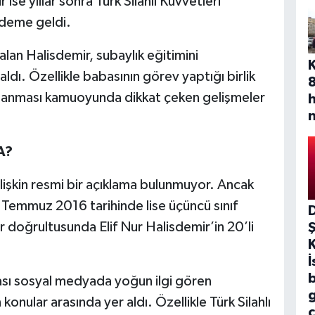
 ise yıllar sonra Türk Silahlı Kuvvetleri
deme geldi.
alan Halisdemir, subaylık eğitimini
ı. Özellikle babasının görev yaptığı birlik
atanması kamuoyunda dikkat çeken gelişmeler
A?
ilişkin resmi bir açıklama bulunmuyor. Ancak
Temmuz 2016 tarihinde lise üçüncü sınıf
er doğrultusunda Elif Nur Halisdemir’in 20’li
İ
b
ı sosyal medyada yoğun ilgi gören
 konular arasında yer aldı. Özellikle Türk Silahlı
ç