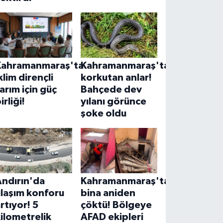
Kahramanmaraş'ta
Kahramanmaraş'ta
klim dirençli
korkutan anlar!
arım için güç
Bahçede dev
irliği!
yılanı görünce
şoke oldu
Andırın'da
Kahramanmaraş'ta
ulaşım konforu
bina aniden
rtıyor! 5
çöktü! Bölgeye
ilometrelik
AFAD ekipleri