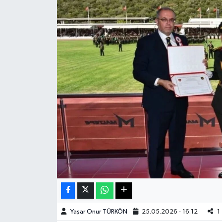
Haberde İnsan
Kültür Sanat
Magazin
Manşet Altı
Manşetler
Resmi İlan
Sağlık
Spor
Yaşar Onur TÜRKÖN
25.05.2026 - 16:12
1
SürManşet