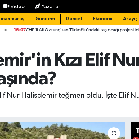
Video
Yazarlar
amanmaraş
Gündem
Güncel
Ekonomi
Asayiş
i Ali Öztunç'tan Türkoğlu'ndaki taş ocağı projesi için acil iptal çağrısı!
ir'in Kızı Elif Nu
Yaşında?
lif Nur Halisdemir teğmen oldu. İşte Elif N