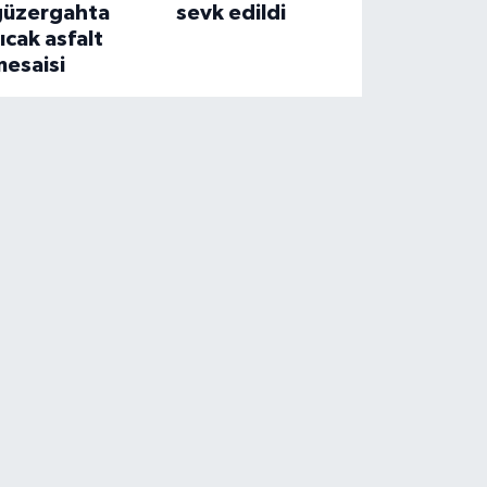
güzergahta
sevk edildi
ıcak asfalt
mesaisi