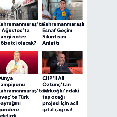
Kahramanmaraş’ta
Kahramanmaraşlı
8 Ağustos’ta
Esnaf Geçim
hangi noter
Sıkıntısını
nöbetçi olacak?
Anlattı
Dünya
CHP'li Ali
Şampiyonu
Öztunç'tan
Kahramanmaraş'tan!
Türkoğlu'ndaki
sveç'te Türk
taş ocağı
ayrağını
projesi için acil
göndere
iptal çağrısı!
ektirdi