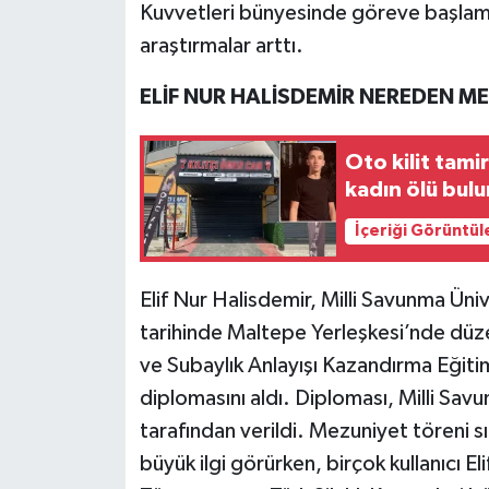
Kuvvetleri bünyesinde göreve başlam
araştırmalar arttı.
ELİF NUR HALİSDEMİR NEREDEN M
Oto kilit tamir
kadın ölü bul
İçeriği Görüntül
Elif Nur Halisdemir, Milli Savunma Ü
tarihinde Maltepe Yerleşkesi’nde dü
ve Subaylık Anlayışı Kazandırma Eğit
diplomasını aldı. Diploması, Milli Sa
tarafından verildi. Mezuniyet töreni 
büyük ilgi görürken, birçok kullanıcı El