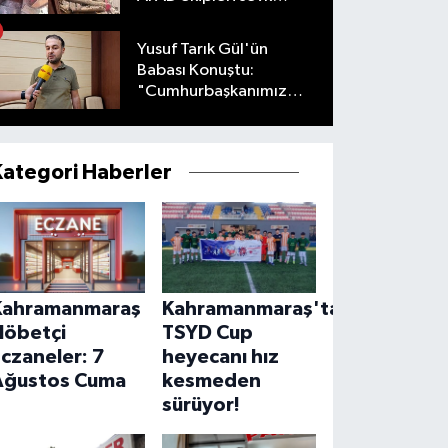
edildi
Yusuf Tarık Gül'ün
Babası Konuştu:
"Cumhurbaşkanımız
Talimat Verdi"
Kategori Haberler
Kahramanmaraş
Kahramanmaraş'ta
Nöbetçi
TSYD Cup
czaneler: 7
heyecanı hız
Ağustos Cuma
kesmeden
sürüyor!