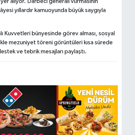
 yer alıyor. Darbeci generali vurmasının
kâyesi yıllardır kamuoyunda büyük saygıyla
ahlı Kuvvetleri bünyesinde görev alması, sosyal
kle mezuniyet töreni görüntüleri kısa sürede
estek ve tebrik mesajları paylaştı.