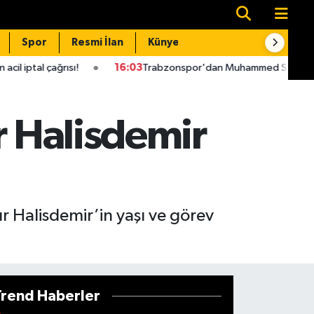
Spor
Resmi İlan
Künye
İletişim
16:03
Trabzonspor'dan Muhammed Salah açıklaması! Haciz idd
r Halisdemir
ur Halisdemir’in yaşı ve görev
Trend Haberler