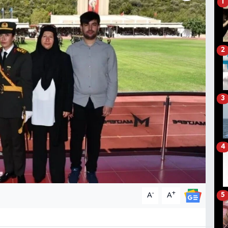
1
2
3
4
-
+
A
A
5