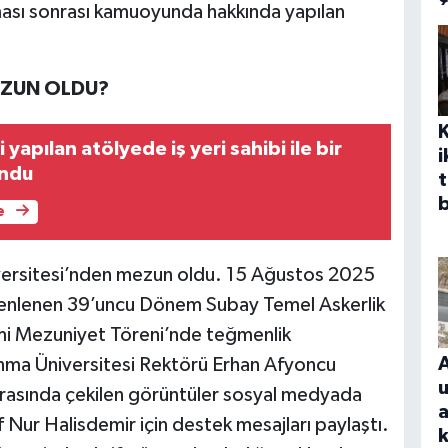
ası sonrası kamuoyunda hakkında yapılan
EZUN OLDU?
i yapılan atölyede iş yeri sahibi ile bir
i
undu
t
b
e
niversitesi’nden mezun oldu. 15 Ağustos 2025
zenlenen 39’uncu Dönem Subay Temel Askerlik
imi Mezuniyet Töreni’nde teğmenlik
vunma Üniversitesi Rektörü Erhan Afyoncu
sırasında çekilen görüntüler sosyal medyada
a
if Nur Halisdemir için destek mesajları paylaştı.
k