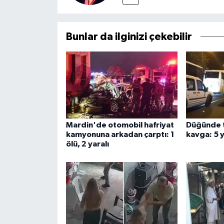
Bunlar da ilginizi çekebilir
Mardin'de otomobil hafriyat
Düğünde 
kamyonuna arkadan çarptı: 1
kavga: 5 y
ölü, 2 yaralı