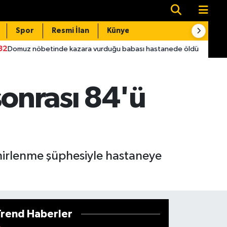
Spor
Resmi İlan
Künye
İletişim
inde kazara vurduğu babası hastanede öldü
22:16
Skandal G
sonrası 84'ü
ehirlenme şüphesiyle hastaneye
Trend Haberler