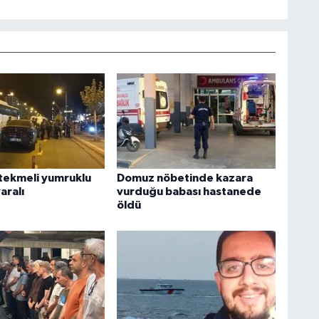
tekmeli yumruklu
Domuz nöbetinde kazara
aralı
vurduğu babası hastanede
öldü