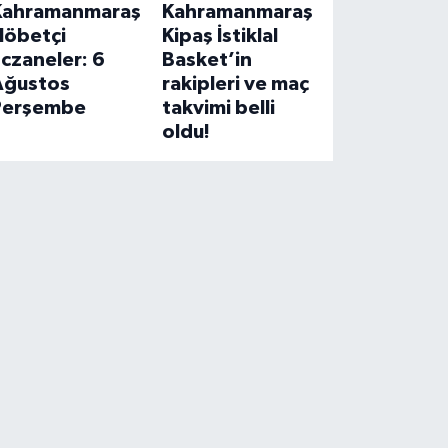
Kahramanmaraş
Kahramanmaraş
Nöbetçi
Kipaş İstiklal
czaneler: 6
Basket’in
Ağustos
rakipleri ve maç
Perşembe
takvimi belli
oldu!