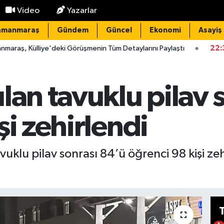
Video
Yazarlar
amanmaraş
Gündem
Güncel
Ekonomi
Asayiş
'deki Görüşmenin Tüm Detaylarını Paylaştı
22:32
Domuz nöbet
lan tavuklu pilav 
şi zehirlendi
vuklu pilav sonrası 84’ü öğrenci 98 kişi z