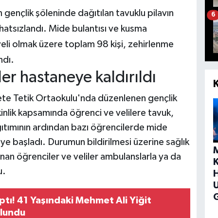
gençlik şöleninde dağıtılan tavuklu pilavın
6
hatsızlandı. Mide bulantısı ve kusma
veli olmak üzere toplam 98 kişi, zehirlenme
ndı.
er hastaneye kaldırıldı
te Tetik Ortaokulu'nda düzenlenen gençlik
inlik kapsamında öğrenci ve velilere tavuk,
ğıtımının ardından bazı öğrencilerde mide
ye başladı. Durumun bildirilmesi üzerine sağlık
nan öğrenciler ve veliler ambulanslarla ya da
u.
H
G
ptı! 41 Yaşındaki Mehmet Ali Yiğit
ulundu