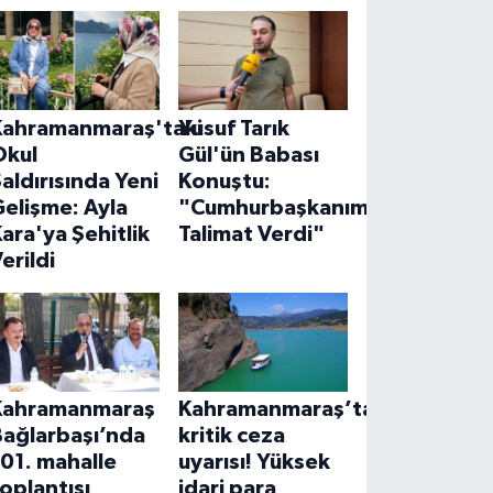
Kahramanmaraş'taki
Yusuf Tarık
Okul
Gül'ün Babası
aldırısında Yeni
Konuştu:
elişme: Ayla
"Cumhurbaşkanımız
ara'ya Şehitlik
Talimat Verdi"
erildi
Kahramanmaraş
Kahramanmaraş’ta
Bağlarbaşı’nda
kritik ceza
01. mahalle
uyarısı! Yüksek
oplantısı
idari para