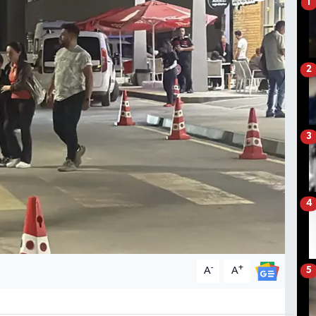
1
2
3
4
-
+
A
A
5