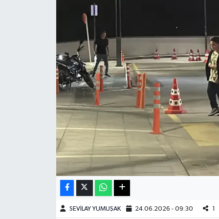
Haberde İnsan
Kültür Sanat
Magazin
Manşet Altı
Manşetler
Resmi İlan
Sağlık
Spor
SEVİLAY YUMUŞAK
24.06.2026 - 09:30
1
SürManşet