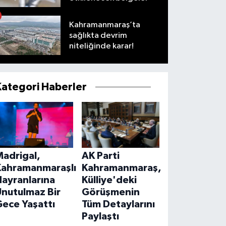
Kahramanmaraş’ta
sağlıkta devrim
niteliğinde karar!
Kategori Haberler
Madrigal,
AK Parti
Kahramanmaraşlı
Kahramanmaraş,
ayranlarına
Külliye'deki
Unutulmaz Bir
Görüşmenin
ece Yaşattı
Tüm Detaylarını
Paylaştı