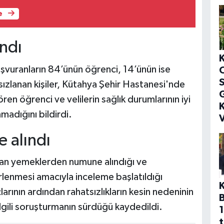
e
ındı
şvuranların 84’ünün öğrenci, 14’ünün ise
S
sızlanan kişiler, Kütahya Şehir Hastanesi'nde
G
gören öğrenci ve velilerin sağlık durumlarının iyi
K
madığını bildirdi.
V
 alındı
ndan yemeklerden numune alındığı ve
irlenmesi amacıyla inceleme başlatıldığı
larının ardından rahatsızlıkların kesin nedeninin
 ilgili soruşturmanın sürdüğü kaydedildi.
1
t