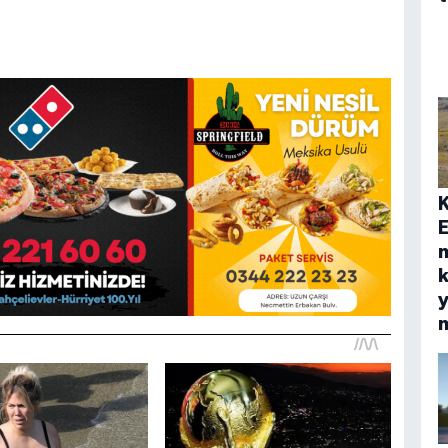
E
k
y