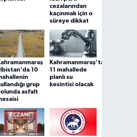
cezalarından
kaçınmak için o
süreye dikkat
Kahramanmaraş
Kahramanmaraş'ta
lbistan'da 10
11 mahallede
mahallenin
planlı su
ullandığı grup
kesintisi olacak
olunda asfalt
mesaisi