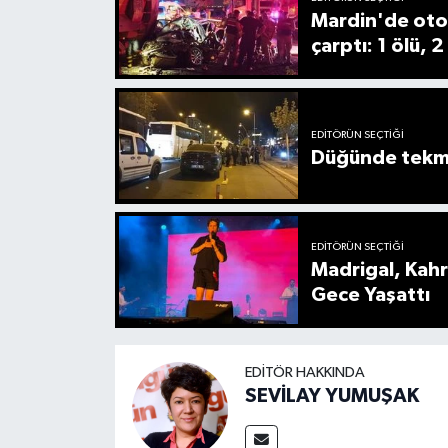
Mardin'de oto
çarptı: 1 ölü, 2
EDITÖRÜN SEÇTIĞI
Düğünde tekmel
EDITÖRÜN SEÇTIĞI
Madrigal, Kah
Gece Yaşattı
EDITÖR HAKKINDA
SEVİLAY YUMUŞAK