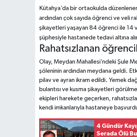
Kütahya’da bir ortaokulda düzenlenen 
Teknoloji
ardından çok sayıda öğrenci ve veli ra
şikayetleri yaşayan 84 öğrenci ile 14 
Yaşam
şüphesiyle hastanede tedavi altına alı
KAHRAMANMARAŞ
Rahatsızlanan öğrencil
Olay, Meydan Mahallesi’ndeki Şule Me
şöleninin ardından meydana geldi. Etk
pilav ve ayran ikram edildi. Yemek da
bulantısı ve kusma şikayetleri görülme
ekipleri harekete geçerken, rahatsızla
kendi imkanlarıyla hastaneye başvurd
4 Gündür Kayı
Serada Ölü B