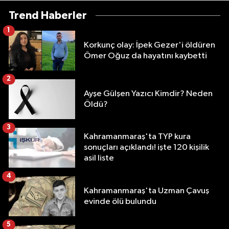
Trend Haberler
1
Korkunç olay: İpek Gezer'i öldüren
Ömer Oğuz da hayatını kaybetti
2
Ayşe Gülşen Yazıcı Kimdir? Neden
Öldü?
3
Kahramanmaraş'ta TYP kura
sonuçları açıklandı! işte 120 kişilik
asil liste
4
Kahramanmaraş'ta Uzman Çavuş
evinde ölü bulundu
5