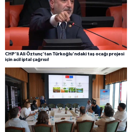
CHP'li Ali Öztunç'tan Türkoğlu'ndaki taş ocağı projesi
için acil iptal çağrısı!