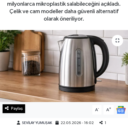
milyonlarca mikroplastik salabileceğini açıkladı.
Haberde İnsan
Çelik ve cam modeller daha güvenli alternatif
olarak öneriliyor.
Kültür Sanat
Magazin
Manşet Altı
Manşetler
Resmi İlan
Sağlık
Paylaş
-
+
A
A
Spor
SEVİLAY YUMUŞAK
22.05.2026 - 16:02
1
SürManşet