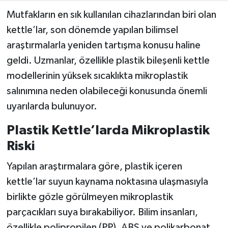
Mutfakların en sık kullanılan cihazlarından biri olan
Teknoloji
kettle’lar, son dönemde yapılan bilimsel
araştırmalarla yeniden tartışma konusu haline
Yaşam
geldi. Uzmanlar, özellikle plastik bileşenli kettle
modellerinin yüksek sıcaklıkta mikroplastik
KAHRAMANMARAŞ
salınımına neden olabileceği konusunda önemli
uyarılarda bulunuyor.
Plastik Kettle’larda Mikroplastik
Riski
Yapılan araştırmalara göre, plastik içeren
kettle’lar suyun kaynama noktasına ulaşmasıyla
birlikte gözle görülmeyen mikroplastik
parçacıkları suya bırakabiliyor. Bilim insanları,
özellikle polipropilen (PP), ABS ve polikarbonat