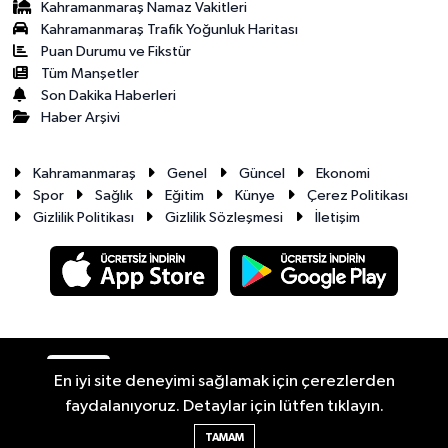
Kahramanmaraş Namaz Vakitleri
Kahramanmaraş Trafik Yoğunluk Haritası
Puan Durumu ve Fikstür
Tüm Manşetler
Son Dakika Haberleri
Haber Arşivi
Kahramanmaraş
Genel
Güncel
Ekonomi
Spor
Sağlık
Eğitim
Künye
Çerez Politikası
Gizlilik Politikası
Gizlilik Sözleşmesi
İletişim
RSS
Copyright © 2026. Her hakkı saklıdır.
En iyi site deneyimi sağlamak için çerezlerden
faydalanıyoruz. Detaylar için lütfen tıklayın.
Haber Yazılımı:
TE Bilişim
TAMAM