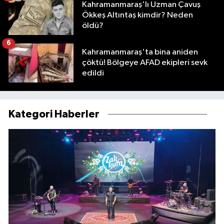
Kahramanmaraş'lı Uzman Çavuş
Ökkeş Altıntaş kimdir? Neden
öldü?
6
Kahramanmaraş'ta bina aniden
çöktü! Bölgeye AFAD ekipleri sevk
edildi
Kategori Haberler