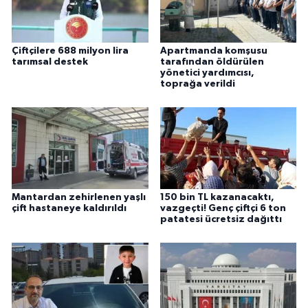
Çiftçilere 688 milyon lira
Apartmanda komşusu
tarımsal destek
tarafından öldürülen
yönetici yardımcısı,
toprağa verildi
Mantardan zehirlenen yaşlı
150 bin TL kazanacaktı,
çift hastaneye kaldırıldı
vazgeçti! Genç çiftçi 6 ton
patatesi ücretsiz dağıttı