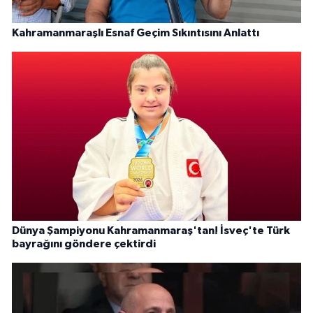
Kahramanmaraşlı Esnaf Geçim Sıkıntısını Anlattı
Dünya Şampiyonu Kahramanmaraş'tan! İsveç'te Türk
bayrağını göndere çektirdi