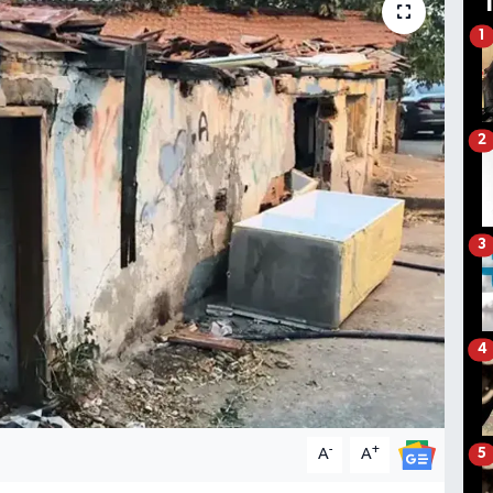
1
2
3
4
-
+
A
A
5