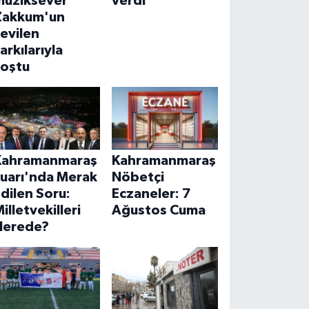
müziksever
verdi
Zakkum'un
evilen
arkılarıyla
coştu
Kahramanmaraş
Kahramanmaraş
Fuarı'nda Merak
Nöbetçi
dilen Soru:
Eczaneler: 7
illetvekilleri
Ağustos Cuma
Nerede?