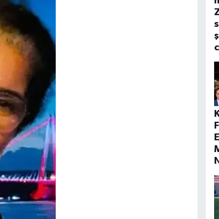
s
ş
E
M