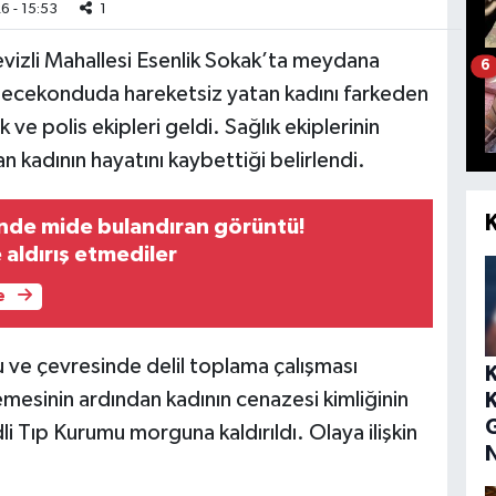
6 - 15:53
1
izli Mahallesi Esenlik Sokak’ta meydana
6
 gecekonduda hareketsiz yatan kadını farkeden
k ve polis ekipleri geldi. Sağlık ekiplerinin
n kadının hayatını kaybettiği belirlendi.
inde mide bulandıran görüntü!
aldırış etmediler
e
 ve çevresinde delil toplama çalışması
mesinin ardından kadının cenazesi kimliğinin
li Tıp Kurumu morguna kaldırıldı. Olaya ilişkin