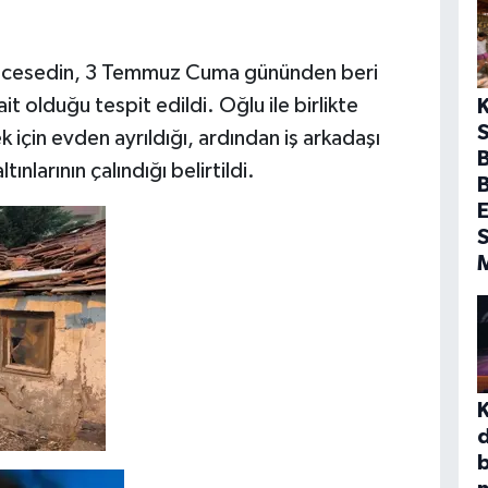
dan cesedin, 3 Temmuz Cuma gününden beri
t olduğu tespit edildi. Oğlu ile birlikte
S
ek için evden ayrıldığı, ardından iş arkadaşı
B
nlarının çalındığı belirtildi.
E
S
b