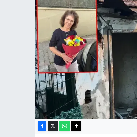
Haberde İnsan
Kültür Sanat
Magazin
Manşet Altı
Manşetler
Resmi İlan
Sağlık
Spor
SürManşet