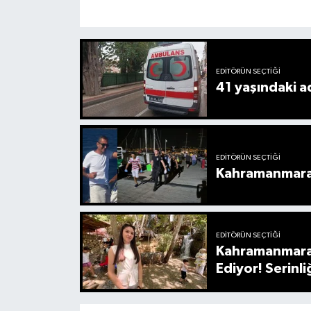
EDITÖRÜN SEÇTIĞI
41 yaşındaki a
EDITÖRÜN SEÇTIĞI
Kahramanmaraş
EDITÖRÜN SEÇTIĞI
Kahramanmaraş
Ediyor! Serinl