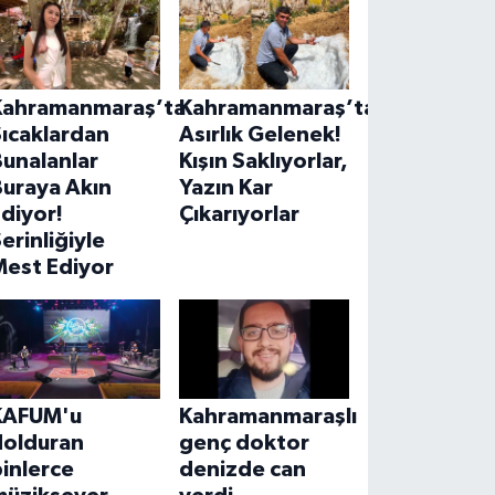
Kahramanmaraş’ta
Kahramanmaraş’ta
ıcaklardan
Asırlık Gelenek!
unalanlar
Kışın Saklıyorlar,
Buraya Akın
Yazın Kar
diyor!
Çıkarıyorlar
erinliğiyle
Mest Ediyor
KAFUM'u
Kahramanmaraşlı
dolduran
genç doktor
inlerce
denizde can