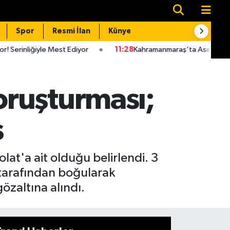
Spor
Resmi İlan
Künye
İletişim
est Ediyor
11:28
Kahramanmaraş’ta Asırlık Gelenek! Kışın Saklıyo
oruşturması;
ş
at'a ait olduğu belirlendi. 3
ı tarafından boğularak
gözaltına alındı.