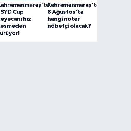
Kahramanmaraş'ta
Kahramanmaraş’ta
TSYD Cup
8 Ağustos’ta
eyecanı hız
hangi noter
kesmeden
nöbetçi olacak?
ürüyor!