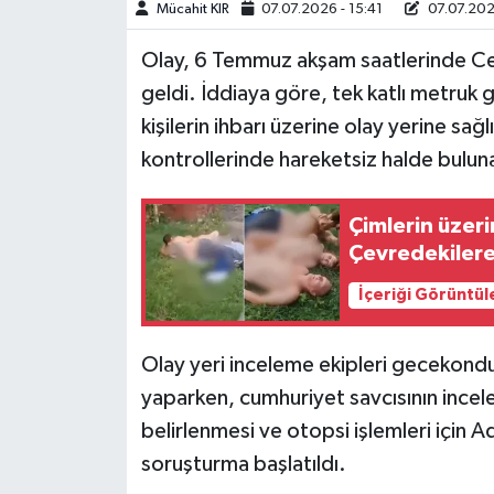
Mücahit KIR
07.07.2026 - 15:41
07.07.202
Teknoloji
Olay, 6 Temmuz akşam saatlerinde Cev
geldi. İddiaya göre, tek katlı metruk
Yaşam
kişilerin ihbarı üzerine olay yerine sağlı
kontrollerinde hareketsiz halde buluna
KAHRAMANMARAŞ
Çimlerin üzer
Çevredekilere 
İçeriği Görüntül
Olay yeri inceleme ekipleri gecekondu
yaparken, cumhuriyet savcısının incele
belirlenmesi ve otopsi işlemleri için Ad
soruşturma başlatıldı.