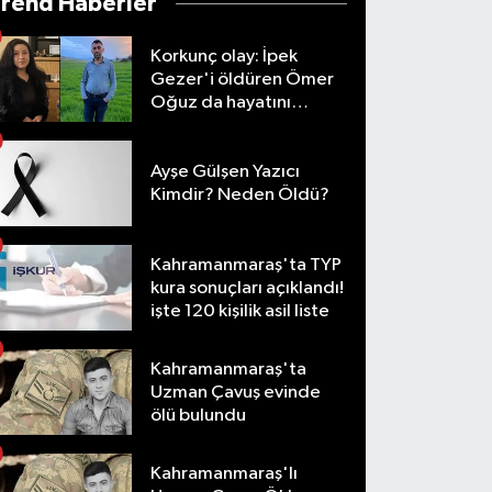
Trend Haberler
Korkunç olay: İpek
Gezer'i öldüren Ömer
Oğuz da hayatını
kaybetti
Ayşe Gülşen Yazıcı
Kimdir? Neden Öldü?
Kahramanmaraş'ta TYP
kura sonuçları açıklandı!
işte 120 kişilik asil liste
Kahramanmaraş'ta
Uzman Çavuş evinde
ölü bulundu
Kahramanmaraş'lı