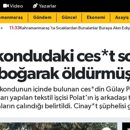
Video
Yazarlar
amanmaraş
Gündem
Güncel
Ekonomi
Asayiş
anmaraş’ta Sıcaklardan Bunalanlar Buraya Akın Ediyor! Serinliğiyle M
ondudaki ces*t s
ıp boğarak öldürmü
ekondunun içinde bulunan ces*din Gülay Pol
 yapılan tekstil işçisi Polat'ın iş arkadaş
rın çalındığı belirtildi. Cinay*t şüphelisi 