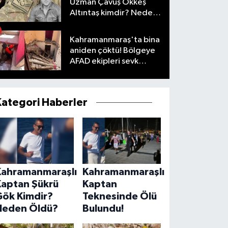
Uzman Çavuş Ökkeş
Altıntaş kimdir? Neden
öldü?
Kahramanmaraş'ta bina
aniden çöktü! Bölgeye
AFAD ekipleri sevk
edildi
Kategori Haberler
Kahramanmaraşlı
Kahramanmaraşlı
Kaptan Şükrü
Kaptan
Gök Kimdir?
Teknesinde Ölü
Neden Öldü?
Bulundu!