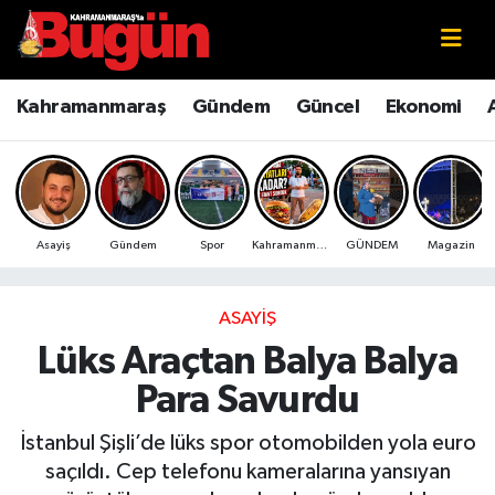
Kahramanmaraş
Kahramanmaraş Nöbetçi Eczaneler
Kahramanmaraş
Gündem
Güncel
Ekonomi
Kahramanmaraş Sokak Röportajları
Kahramanmaraş Hava Durumu
Bilim ve Teknoloji
Kahramanmaraş Namaz Vakitleri
Asayiş
Gündem
Spor
Kahramanmaraş
GÜNDEM
Magazin
Çevre
Kahramanmaraş Trafik Yoğunluk Haritası
Eğitim
Süper Lig Puan Durumu ve Fikstür
ASAYIŞ
Lüks Araçtan Balya Balya
Ekonomi
Tüm Manşetler
Para Savurdu
Genel
Son Dakika Haberleri
İstanbul Şişli’de lüks spor otomobilden yola euro
saçıldı. Cep telefonu kameralarına yansıyan
Güncel
Haber Arşivi