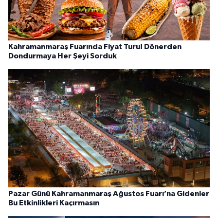
Kahramanmaraş Fuarında Fiyat Turu! Dönerden
Dondurmaya Her Şeyi Sorduk
Pazar Günü Kahramanmaraş Ağustos Fuarı’na Gidenler
Bu Etkinlikleri Kaçırmasın