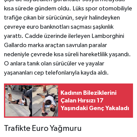
kısa sürede gündem oldu. Lüks spor otomobiliyle
Teknoloji
trafiğe çıkan bir sürücünün, seyir halindeyken
çevreye euro banknotları saçması şaşkınlık
Yaşam
yarattı. Cadde üzerinde ilerleyen Lamborghini
Gallardo marka araçtan savrulan paralar
KAHRAMANMARAŞ
nedeniyle çevrede kısa süreli hareketlilik yaşandı.
O anlara tanık olan sürücüler ve yayalar
yaşananları cep telefonlarıyla kayda aldı.
Kadının Bileziklerini
Çalan Hırsızı 17
Yaşındaki Genç Yakaladı
Trafikte Euro Yağmuru