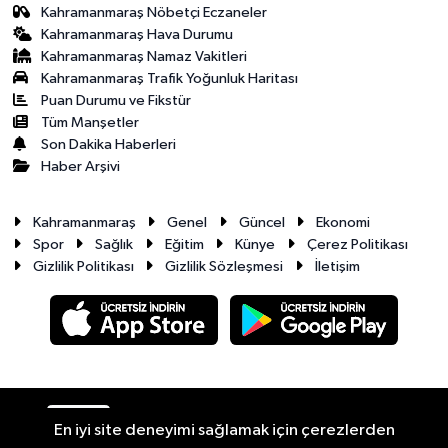
Kahramanmaraş Nöbetçi Eczaneler
Kahramanmaraş Hava Durumu
Kahramanmaraş Namaz Vakitleri
Kahramanmaraş Trafik Yoğunluk Haritası
Puan Durumu ve Fikstür
Tüm Manşetler
Son Dakika Haberleri
Haber Arşivi
Kahramanmaraş
Genel
Güncel
Ekonomi
Spor
Sağlık
Eğitim
Künye
Çerez Politikası
Gizlilik Politikası
Gizlilik Sözleşmesi
İletişim
RSS
Copyright © 2026. Her hakkı saklıdır.
En iyi site deneyimi sağlamak için çerezlerden