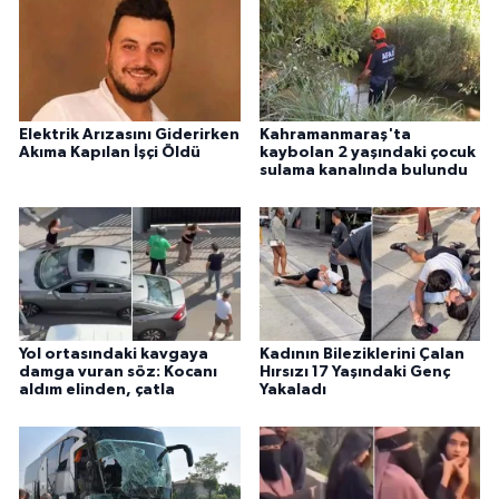
Elektrik Arızasını Giderirken
Kahramanmaraş'ta
Akıma Kapılan İşçi Öldü
kaybolan 2 yaşındaki çocuk
sulama kanalında bulundu
Yol ortasındaki kavgaya
Kadının Bileziklerini Çalan
damga vuran söz: Kocanı
Hırsızı 17 Yaşındaki Genç
aldım elinden, çatla
Yakaladı