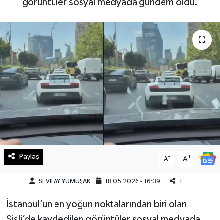
görüntüler sosyal medyada gündem oldu.
Haberde İnsan
Kültür Sanat
Magazin
Manşet Altı
Manşetler
Resmi İlan
Paylaş
-
+
A
A
Sağlık
SEVİLAY YUMUŞAK
18.05.2026 - 16:39
1
Spor
İstanbul’un en yoğun noktalarından biri olan
SürManşet
Şişli’de kaydedilen görüntüler sosyal medyada