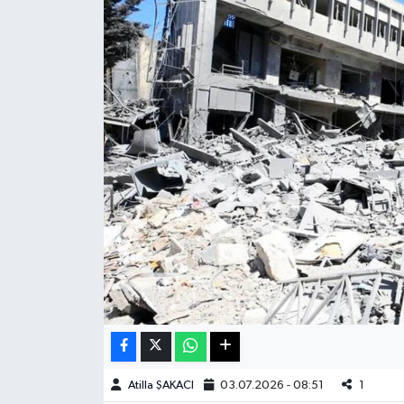
Haberde İnsan
Kültür Sanat
Magazin
Manşet Altı
Manşetler
Resmi İlan
Sağlık
Spor
Atilla ŞAKACI
03.07.2026 - 08:51
1
SürManşet