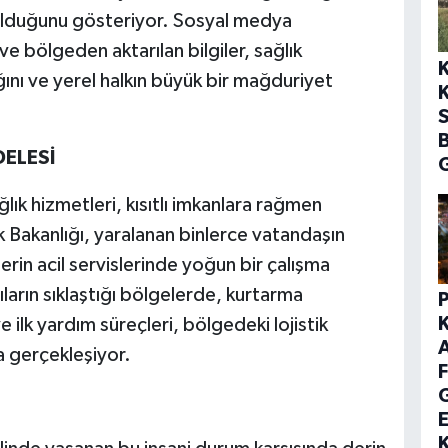
96 olduğunu gösteriyor. Sosyal medya
e bölgeden aktarılan bilgiler, sağlık
ğını ve yerel halkın büyük bir mağduriyet
K
S
DELESİ
G
ğlık hizmetleri, kısıtlı imkanlara rağmen
k Bakanlığı, yaralanan binlerce vatandaşın
erin acil servislerinde yoğun bir çalışma
ıların sıklaştığı bölgelerde, kurtarma
e ilk yardım süreçleri, bölgedeki lojistik
a gerçekleşiyor.
F
E