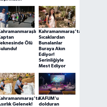
Kahramanmaraşlı
Kahramanmaraş’ta
Kaptan
Sıcaklardan
Teknesinde Ölü
Bunalanlar
Bulundu!
Buraya Akın
Ediyor!
Serinliğiyle
Mest Ediyor
Kahramanmaraş’ta
KAFUM'u
sırlık Gelenek!
dolduran