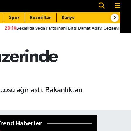
Spor
Resmi İlan
Künye
İletişim
ğa Veda Partisi Kanlı Bitti! Damat Adayı Cezaevine Girdi
19:42
üzerinde
nçosu ağırlaştı. Bakanlıktan
Trend Haberler