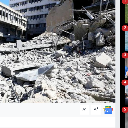
1
2
3
4
-
+
A
A
5