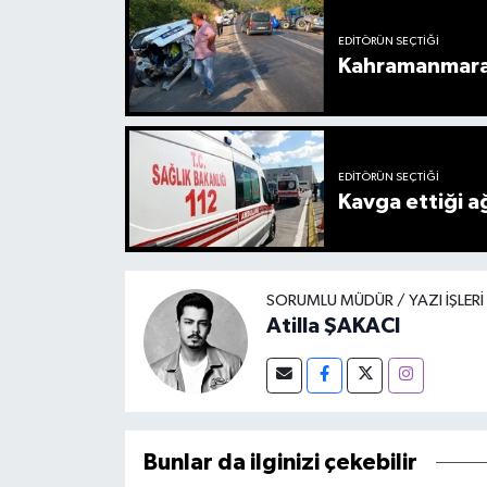
EDITÖRÜN SEÇTIĞI
Kahramanmaraş’
EDITÖRÜN SEÇTIĞI
Kavga ettiği a
SORUMLU MÜDÜR / YAZI İŞLER
Atilla ŞAKACI
Bunlar da ilginizi çekebilir