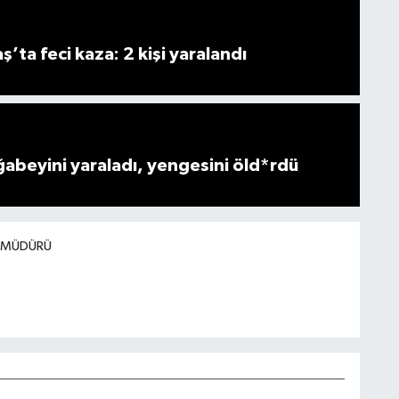
ta feci kaza: 2 kişi yaralandı
ğabeyini yaraladı, yengesini öld*rdü
I MÜDÜRÜ