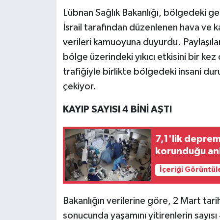
Lübnan Sağlık Bakanlığı, bölgedeki ger
Teknoloji
İsrail tarafından düzenlenen hava ve ka
verileri kamuoyuna duyurdu. Paylaşılan 
Yaşam
bölge üzerindeki yıkıcı etkisini bir kez
trafiğiyle birlikte bölgedeki insani du
KAHRAMANMARAŞ
çekiyor.
KAYIP SAYISI 4 BİNİ AŞTI
7,1'lik depre
korunduğu an
İçeriği Görüntül
Bakanlığın verilerine göre, 2 Mart ta
sonucunda yaşamını yitirenlerin sayısı