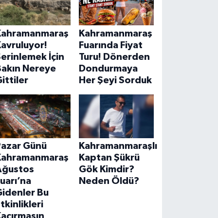
Kahramanmaraş
Kahramanmaraş
avruluyor!
Fuarında Fiyat
erinlemek İçin
Turu! Dönerden
Bakın Nereye
Dondurmaya
ittiler
Her Şeyi Sorduk
Pazar Günü
Kahramanmaraşlı
Kahramanmaraş
Kaptan Şükrü
Ağustos
Gök Kimdir?
uarı’na
Neden Öldü?
Gidenler Bu
tkinlikleri
Kaçırmasın