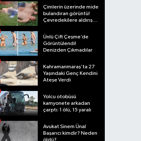
Çimlerin üzerinde mide
bulandıran görüntü!
Çevredekilere aldırış
etmediler
Ünlü Çift Çeşme’de
Görüntülendi!
Denizden Çıkmadılar
Kahramanmaraş’ta 27
Yaşındaki Genç Kendini
Ateşe Verdi
Yolcu otobüsü
kamyonete arkadan
çarptı: 1 ölü, 15 yaralı
Avukat Sinem Ünal
Başarıcı kimdir? Neden
öldü?