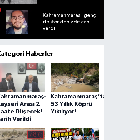
Kahramanmaraşlı genç
doktor denizde can
verdi
Kategori Haberler
Kahramanmaraş-
Kahramanmaraş’ta
ayseri Arası 2
53 Yıllık Köprü
Saate Düşecek!
Yıkılıyor!
arih Verildi