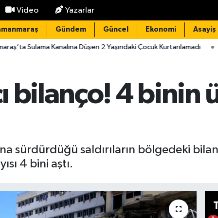
Video
Yazarlar
amanmaraş
Gündem
Güncel
Ekonomi
Asayiş
analına Düşen 2 Yaşındaki Çocuk Kurtarılamadı
20:10
Bekarlı
 bilanço! 4 binin 
yana sürdürdüğü saldırıların bölgedeki bila
sı 4 bini aştı.