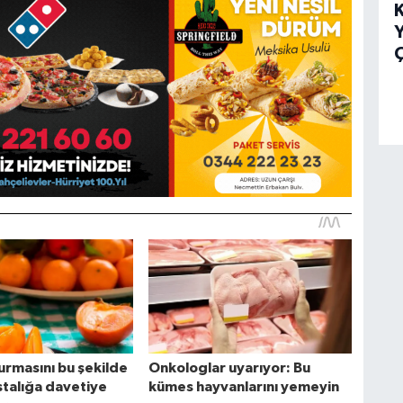
K
Y
Ç