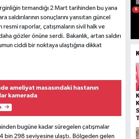
ginliğin tırmandığı 2 Mart tarihinden bu yana
6
ra saldırılarının sonuçlarını yansıtan güncel
resmi raporlar, çatışmaların sivil halk ve
 daha gözler önüne serdi. Bakanlık, artan saldırı
rumun ciddi bir noktaya ulaştığına dikkat
mde ameliyat masasındaki hastanın
lar kamerada
K
e
T
rihinden bugüne kadar süregelen çatışmalar
 4 bin 298 seviyesine ulaştı. Bölgeden gelen