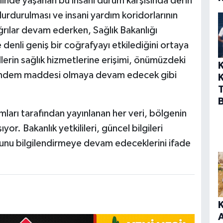
linde yaşanan bu insani durum karşısında derin
n durdurulması ve insani yardım koridorlarının
rılar devam ederken, Sağlık Bakanlığı
e denli geniş bir coğrafyayı etkilediğini ortaya
llerin sağlık hizmetlerine erişimi, önümüzdeki
 gündem maddesi olmaya devam edecek gibi
ları tarafından yayınlanan her veri, bölgenin
r. Bakanlık yetkilileri, güncel bilgileri
nu bilgilendirmeye devam edeceklerini ifade
A