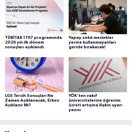
TÜBİTAK 1707 programında
Yapay zekâ meslekler
2026 yılı ilk dönem
yerine kullanmayanları
sonuçları açıklandı
geride bırakacak!
LGS Tercih Sonuçları Ne
YÖK'ten vakıf
Zaman Açıklanacak, Erken
üniversitelerine öğrenim
Açıklanır Mı?
ücreti artışına ilişkin uyarı
yazısı