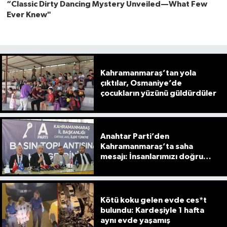
Kahramanmaraş’tan yola
çıktılar, Osmaniye’de
çocukların yüzünü güldürdüler
Anahtar Parti’den
Kahramanmaraş’ta saha
mesajı: İnsanlarımızı doğru
anlamak için sahadayız
Kötü koku gelen evde ces*t
bulundu: Kardeşiyle 1 hafta
aynı evde yaşamış