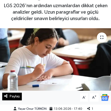
LGS 2026'nın ardından uzmanlardan dikkat çeken
Haberde İnsan
analizler geldi. Uzun paragraflar ve güçlü
çeldiriciler sınavın belirleyici unsurları oldu.
Kültür Sanat
Magazin
Manşet Altı
Manşetler
Resmi İlan
Sağlık
Paylaş
-
+
Spor
A
A
Yaşar Onur TÜRKÖN
13.06.2026 - 17:40
1
SürManşet