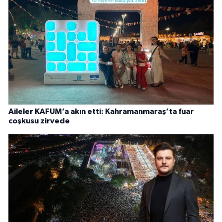
Aileler KAFUM’a akın etti: Kahramanmaraş’ta fuar
coşkusu zirvede