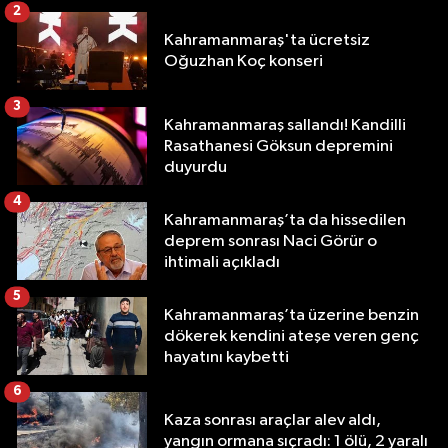
2
Kahramanmaraş'ta ücretsiz
Oğuzhan Koç konseri
3
Kahramanmaraş sallandı! Kandilli
Rasathanesi Göksun depremini
duyurdu
4
Kahramanmaraş’ta da hissedilen
deprem sonrası Naci Görür o
ihtimali açıkladı
5
Kahramanmaraş’ta üzerine benzin
dökerek kendini ateşe veren genç
hayatını kaybetti
6
Kaza sonrası araçlar alev aldı,
yangın ormana sıçradı: 1 ölü, 2 yaralı