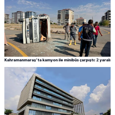
Kahramanmaraş’ta kamyon ile minibüs çarpıştı: 2 yaralı