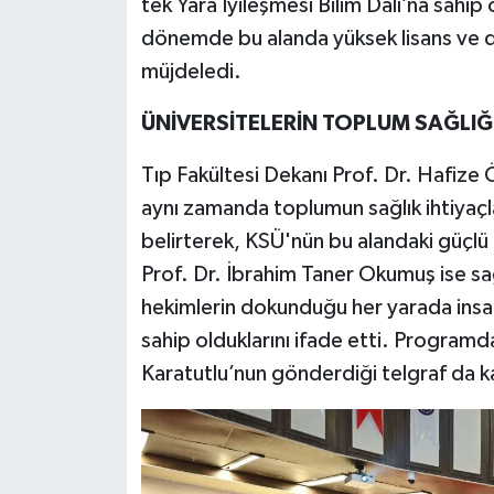
tek Yara İyileşmesi Bilim Dalı’na sah
dönemde bu alanda yüksek lisans ve d
müjdeledi.
ÜNİVERSİTELERİN TOPLUM SAĞLIĞI
Tıp Fakültesi Dekanı Prof. Dr. Hafize 
aynı zamanda toplumun sağlık ihtiyaç
belirterek, KSÜ'nün bu alandaki güçlü
Prof. Dr. İbrahim Taner Okumuş ise sa
hekimlerin dokunduğu her yarada insan
sahip olduklarını ifade etti. Programd
Karatutlu’nun gönderdiği telgraf da kat