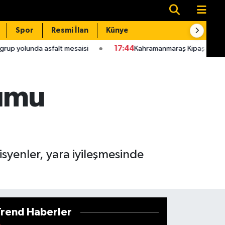
Spor
Resmi İlan
Künye
İletişim
saisi
17:44
Kahramanmaraş Kipaş İstiklal Basket’in rakipleri ve 
yumu
isyenler, yara iyileşmesinde
Trend Haberler