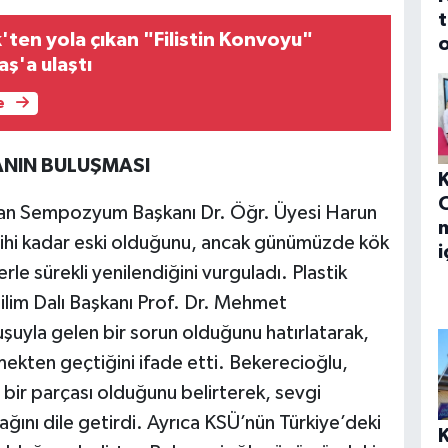
t
ten yola çıkan "Filistin Konvoyu"
o
ş'a ulaştı
e
ANIN BULUŞMASI
an Sempozyum Başkanı Dr. Öğr. Üyesi Harun
m
rihi kadar eski olduğunu, ancak günümüzde kök
i
rle sürekli yenilendiğini vurguladı. Plastik
ilim Dalı Başkanı Prof. Dr. Mehmet
uşuyla gelen bir sorun olduğunu hatırlatarak,
zmekten geçtiğini ifade etti. Bekerecioğlu,
bir parçası olduğunu belirterek, sevgi
ağını dile getirdi. Ayrıca KSÜ’nün Türkiye’deki