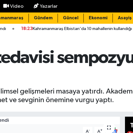
Video
Yazarlar
amanmaraş
Gündem
Güncel
Ekonomi
Asayiş
manmaraş Elbistan'da 10 mahallenin kullandığı grup yolunda asfalt me
 tedavisi sempoz
ilimsel gelişmeleri masaya yatırdı. Akadem
et ve sevginin önemine vurgu yaptı.
-
+
A
A