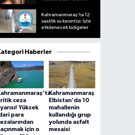
nedeni nedir?
Kahramanmaraş’ta 12
saatlik su kesintisi: İşte
etkilenecek bölgeler
Kategori Haberler
Kahramanmaraş’ta
Kahramanmaraş
ritik ceza
Elbistan'da 10
yarısı! Yüksek
mahallenin
dari para
kullandığı grup
cezalarından
yolunda asfalt
açınmak için o
mesaisi