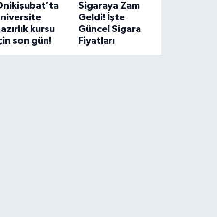
Onikişubat’ta
Sigaraya Zam
niversite
Geldi! İşte
azırlık kursu
Güncel Sigara
çin son gün!
Fiyatları