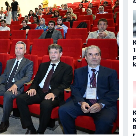
s
p
k
K
r