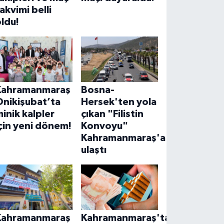
akvimi belli
ldu!
Kahramanmaraş
Bosna-
Onikişubat’ta
Hersek'ten yola
inik kalpler
çıkan "Filistin
çin yeni dönem!
Konvoyu"
Kahramanmaraş'a
ulaştı
Kahramanmaraş
Kahramanmaraş'ta