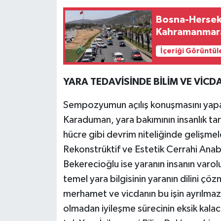
Bosna-Hersek'
Kahramanmara
İçeriği Görüntül
YARA TEDAVİSİNDE BİLİM VE VİCD
Sempozyumun açılış konuşmasını yap
Karaduman, yara bakımının insanlık ta
hücre gibi devrim niteliğinde gelişmele
Rekonstrüktif ve Estetik Cerrahi Anab
Bekerecioğlu ise yaranın insanın varol
temel yara bilgisinin yaranın dilini çö
merhamet ve vicdanın bu işin ayrılmaz 
olmadan iyileşme sürecinin eksik kalac