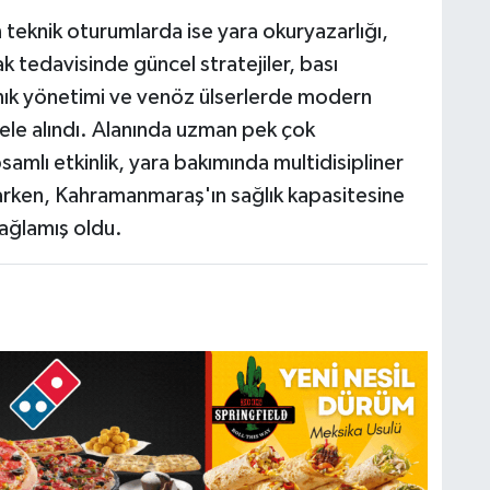
eknik oturumlarda ise yara okuryazarlığı,
ak tedavisinde güncel stratejiler, bası
yanık yönetimi ve venöz ülserlerde modern
 ele alındı. Alanında uzman pek çok
amlı etkinlik, yara bakımında multidisipliner
larken, Kahramanmaraş'ın sağlık kapasitesine
sağlamış oldu.