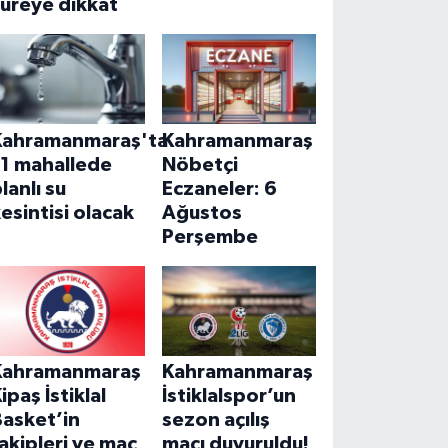
üreye dikkat
Kahramanmaraş'ta
Kahramanmaraş
11 mahallede
Nöbetçi
lanlı su
Eczaneler: 6
esintisi olacak
Ağustos
Perşembe
Kahramanmaraş
Kahramanmaraş
ipaş İstiklal
İstiklalspor’un
Basket’in
sezon açılış
akipleri ve maç
maçı duyuruldu!