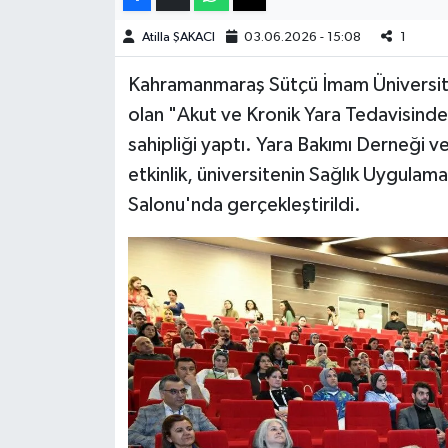
Haberde İnsan
Atilla ŞAKACI
03.06.2026 - 15:08
1
Kahramanmaraş Sütçü İmam Üniversites
Kültür Sanat
olan "Akut ve Kronik Yara Tedavisin
Magazin
sahipliği yaptı. Yara Bakımı Derneği ve
etkinlik, üniversitenin Sağlık Uygula
Manşet Altı
Salonu'nda gerçekleştirildi.
Manşetler
Resmi İlan
Sağlık
Spor
SürManşet