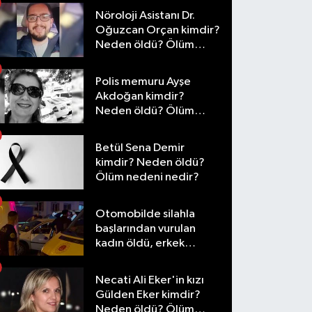
Nöroloji Asistanı Dr.
Oğuzcan Orçan kimdir?
Neden öldü? Ölüm
nedeni nedir?
Polis memuru Ayşe
Akdoğan kimdir?
Neden öldü? Ölüm
nedeni nedir?
Betül Sena Demir
kimdir? Neden öldü?
Ölüm nedeni nedir?
Otomobilde silahla
başlarından vurulan
kadın öldü, erkek
yaralandı
Necati Ali Eker'in kızı
Gülden Eker kimdir?
Neden öldü? Ölüm