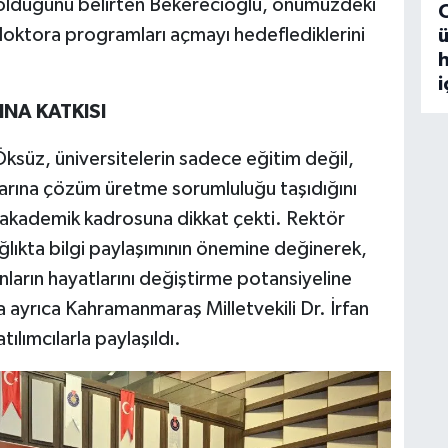
ip olduğunu belirten Bekerecioğlu, önümüzdeki
oktora programları açmayı hedeflediklerini
ü
h
i
NA KATKISI
Öksüz, üniversitelerin sadece eğitim değil,
larına çözüm üretme sorumluluğu taşıdığını
 akademik kadrosuna dikkat çekti. Rektör
ğlıkta bilgi paylaşımının önemine değinerek,
ların hayatlarını değiştirme potansiyeline
a ayrıca Kahramanmaraş Milletvekili Dr. İrfan
ılımcılarla paylaşıldı.