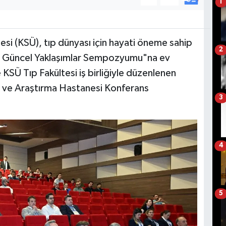
1
i (KSÜ), tıp dünyası için hayati öneme sahip
2
de Güncel Yaklaşımlar Sempozyumu"na ev
 KSÜ Tıp Fakültesi iş birliğiyle düzenlenen
ma ve Araştırma Hastanesi Konferans
3
4
5