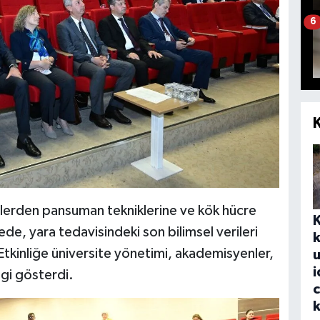
6
rden pansuman tekniklerine ve kök hücre
de, yara tedavisindeki son bilimsel verileri
k
Etkinliğe üniversite yönetimi, akademisyenler,
u
i
lgi gösterdi.
k