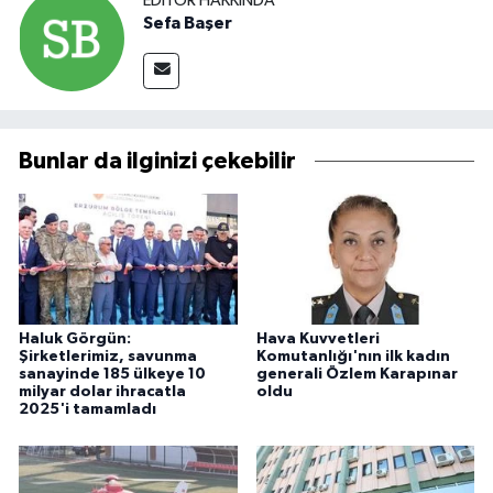
EDITÖR HAKKINDA
Sefa Başer
Bunlar da ilginizi çekebilir
Haluk Görgün:
Hava Kuvvetleri
Şirketlerimiz, savunma
Komutanlığı'nın ilk kadın
sanayinde 185 ülkeye 10
generali Özlem Karapınar
milyar dolar ihracatla
oldu
2025'i tamamladı