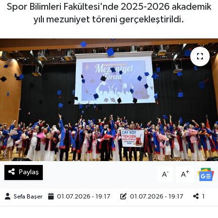
Spor Bilimleri Fakültesi'nde 2025-2026 akademik
Haberde İnsan
yılı mezuniyet töreni gerçekleştirildi.
Kültür Sanat
Magazin
Manşet Altı
Manşetler
Resmi İlan
Sağlık
Paylaş
-
+
A
A
Spor
Sefa Başer
01.07.2026 - 19:17
01.07.2026 - 19:17
1
SürManşet