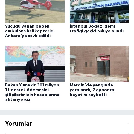
Vücudu yanan bebek
İstanbul Boğazı gemi
ambulans helikopterle
trafiği geçici askıya alındı
Ankara'ya sevk edildi
Bakan Yumaklı: 301 milyon
Mardin'de yangında
TL destek ödemesini
yaralandı, 7 ay sonra
çiftçilerimizin hesaplarına
hayatını kaybetti
aktarıyoruz
Yorumlar