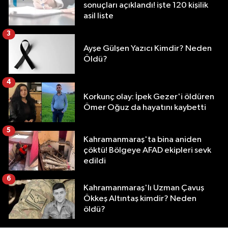
sonuçları açıklandı! işte 120 kişilik
asil liste
3
Ayşe Gülşen Yazıcı Kimdir? Neden
Öldü?
4
Korkunç olay: İpek Gezer'i öldüren
Ömer Oğuz da hayatını kaybetti
5
Kahramanmaraş'ta bina aniden
çöktü! Bölgeye AFAD ekipleri sevk
edildi
6
Kahramanmaraş'lı Uzman Çavuş
Ökkeş Altıntaş kimdir? Neden
öldü?