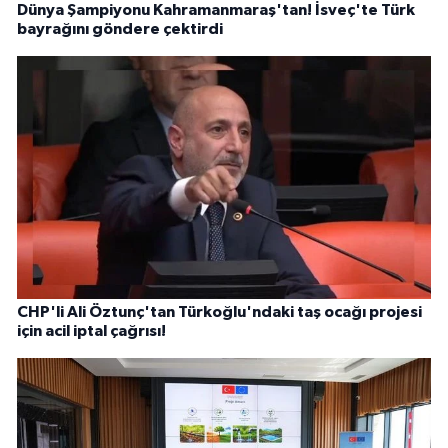
Dünya Şampiyonu Kahramanmaraş'tan! İsveç'te Türk
bayrağını göndere çektirdi
CHP'li Ali Öztunç'tan Türkoğlu'ndaki taş ocağı projesi
için acil iptal çağrısı!