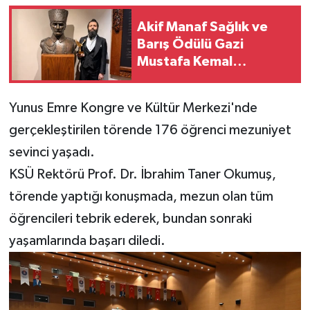
Akif Manaf Sağlık ve
Teknoloji
Barış Ödülü Gazi
Mustafa Kemal
Yaşam
Atatürk'ün Aziz
Hatırasına İthaf Edildi
KAHRAMANMARAŞ
Yunus Emre Kongre ve Kültür Merkezi'nde
gerçekleştirilen törende 176 öğrenci mezuniyet
sevinci yaşadı.
KSÜ Rektörü Prof. Dr. İbrahim Taner Okumuş,
törende yaptığı konuşmada, mezun olan tüm
öğrencileri tebrik ederek, bundan sonraki
yaşamlarında başarı diledi.