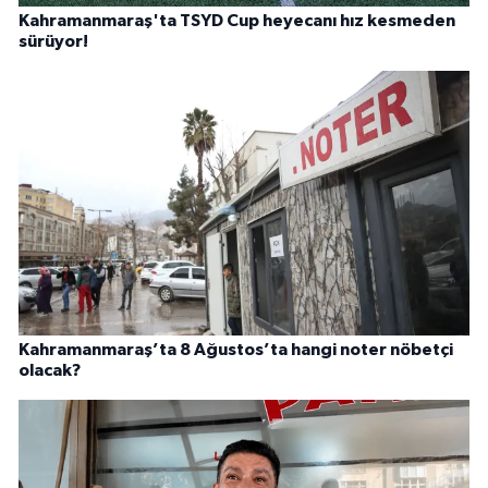
Kahramanmaraş'ta TSYD Cup heyecanı hız kesmeden
sürüyor!
Kahramanmaraş’ta 8 Ağustos’ta hangi noter nöbetçi
olacak?