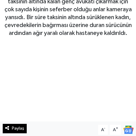
taksinin altında kalan genç avukatı çıkarmak için
çok sayıda kişinin seferber olduğu anlar kameraya
Haberde İnsan
yansıdı. Bir süre taksinin altında sürüklenen kadın,
çevredekilerin bağırması üzerine duran sürücünün
Kültür Sanat
ardından ağır yaralı olarak hastaneye kaldırıldı.
Magazin
Manşet Altı
Manşetler
Resmi İlan
Sağlık
Spor
Paylaş
-
+
A
A
SürManşet