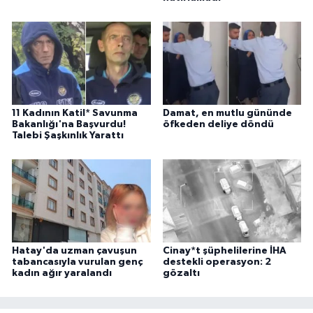
11 Kadının Katil* Savunma
Damat, en mutlu gününde
Bakanlığı'na Başvurdu!
öfkeden deliye döndü
Talebi Şaşkınlık Yarattı
Hatay'da uzman çavuşun
Cinay*t şüphelilerine İHA
tabancasıyla vurulan genç
destekli operasyon: 2
kadın ağır yaralandı
gözaltı