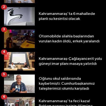
2
Kahramanmaraş'ta 6 mahallede
planlı su kesintisi olacak
3
Otomobilde silahla başlarından
vurulan kadın öldü, erkek yaralandı
4
Kahramanmaraş-Çağlayancerit yolu
güneyi imar planı masaya yatırıldı
5
Oğlunu okul saldırısında
kaybetmişti: Cumhurbaşkanımız
taleplerimizi olumlu karşıladı
6
Kahramanmaraş'ta feci kaza!