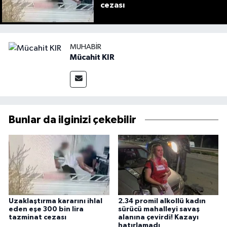
cezası
MUHABIR
Mücahit KIR
Bunlar da ilginizi çekebilir
Uzaklaştırma kararını ihlal
2.34 promil alkollü kadın
eden eşe 300 bin lira
sürücü mahalleyi savaş
tazminat cezası
alanına çevirdi! Kazayı
hatırlamadı