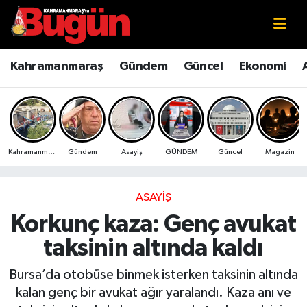
Kahramanmaraş
Kahramanmaraş Nöbetçi Eczaneler
Kahramanmaraş
Gündem
Güncel
Ekonomi
Kahramanmaraş Sokak Röportajları
Kahramanmaraş Hava Durumu
Bilim ve Teknoloji
Kahramanmaraş Namaz Vakitleri
Kahramanmaraş
Gündem
Asayiş
GÜNDEM
Güncel
Magazin
Çevre
Kahramanmaraş Trafik Yoğunluk Haritası
Eğitim
Süper Lig Puan Durumu ve Fikstür
ASAYIŞ
Korkunç kaza: Genç avukat
Ekonomi
Tüm Manşetler
taksinin altında kaldı
Genel
Son Dakika Haberleri
Bursa’da otobüse binmek isterken taksinin altında
kalan genç bir avukat ağır yaralandı. Kaza anı ve
Güncel
Haber Arşivi