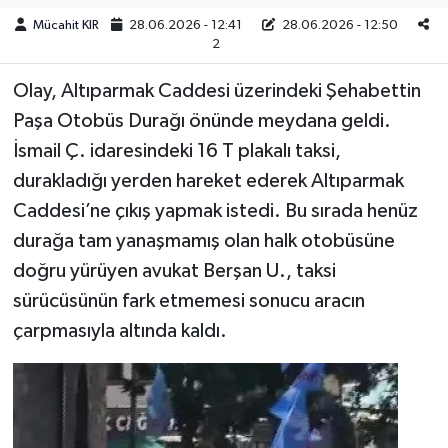
Mücahit KIR
28.06.2026 - 12:41
28.06.2026 - 12:50
Teknoloji
2
Olay, Altıparmak Caddesi üzerindeki Şehabettin
Yaşam
Paşa Otobüs Durağı önünde meydana geldi.
KAHRAMANMARAŞ
İsmail Ç. idaresindeki 16 T plakalı taksi,
durakladığı yerden hareket ederek Altıparmak
Caddesi’ne çıkış yapmak istedi. Bu sırada henüz
durağa tam yanaşmamış olan halk otobüsüne
doğru yürüyen avukat Berşan U., taksi
sürücüsünün fark etmemesi sonucu aracın
çarpmasıyla altında kaldı.