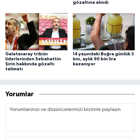
gözaltına alındı
Galatasaray tribün
14 yaşındaki Buğra günlük 3
liderlerinden Sebahattin
bin, aylık 90 bin lira
Şirin hakkında gözaltı
kazanıyor
talimatı
Yorumlar