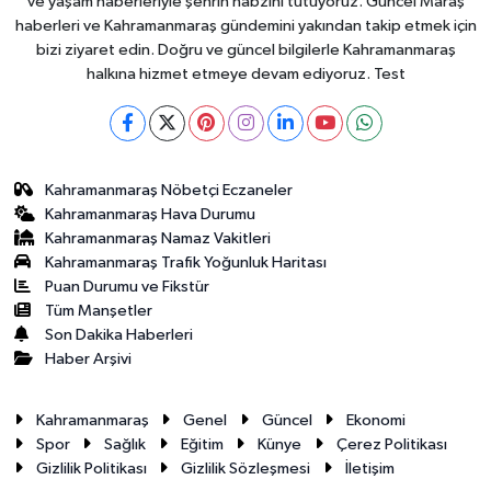
ve yaşam haberleriyle şehrin nabzını tutuyoruz. Güncel Maraş
haberleri ve Kahramanmaraş gündemini yakından takip etmek için
bizi ziyaret edin. Doğru ve güncel bilgilerle Kahramanmaraş
halkına hizmet etmeye devam ediyoruz. Test
Kahramanmaraş Nöbetçi Eczaneler
Kahramanmaraş Hava Durumu
Kahramanmaraş Namaz Vakitleri
Kahramanmaraş Trafik Yoğunluk Haritası
Puan Durumu ve Fikstür
Tüm Manşetler
Son Dakika Haberleri
Haber Arşivi
Kahramanmaraş
Genel
Güncel
Ekonomi
Spor
Sağlık
Eğitim
Künye
Çerez Politikası
Gizlilik Politikası
Gizlilik Sözleşmesi
İletişim