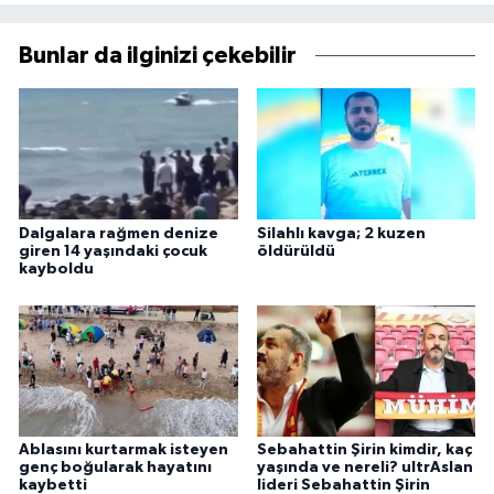
Bunlar da ilginizi çekebilir
Dalgalara rağmen denize
Silahlı kavga; 2 kuzen
giren 14 yaşındaki çocuk
öldürüldü
kayboldu
Ablasını kurtarmak isteyen
Sebahattin Şirin kimdir, kaç
genç boğularak hayatını
yaşında ve nereli? ultrAslan
kaybetti
lideri Sebahattin Şirin