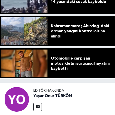
14 yaşındaki çocuk kayboldu
Kahramanmaraş Ahırdağ'daki
orman yangını kontrol altına
alındı
Otomobille çarpışan
motosikletin sürücüsü hayatını
kaybetti
EDITÖR HAKKINDA
Yaşar Onur TÜRKÖN