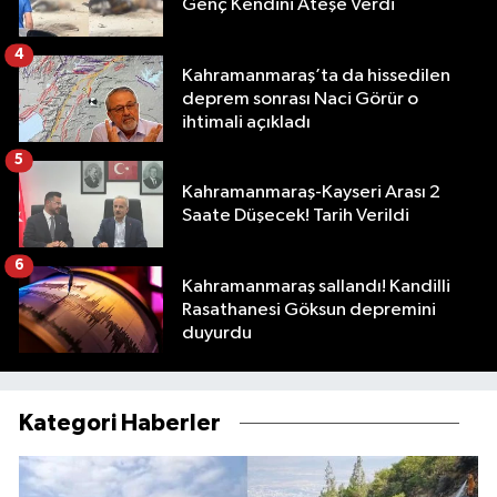
Genç Kendini Ateşe Verdi
4
Kahramanmaraş’ta da hissedilen
deprem sonrası Naci Görür o
ihtimali açıkladı
5
Kahramanmaraş-Kayseri Arası 2
Saate Düşecek! Tarih Verildi
6
Kahramanmaraş sallandı! Kandilli
Rasathanesi Göksun depremini
duyurdu
Kategori Haberler