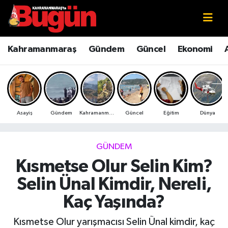
Kahramanmaraş
Kahramanmaraş Nöbetçi Eczaneler
Kahramanmaraş
Gündem
Güncel
Ekonomi
Kahramanmaraş Sokak Röportajları
Kahramanmaraş Hava Durumu
Bilim ve Teknoloji
Kahramanmaraş Namaz Vakitleri
Asayiş
Gündem
Kahramanmaraş
Güncel
Eğitim
Dünya
Çevre
Kahramanmaraş Trafik Yoğunluk Haritası
Eğitim
Süper Lig Puan Durumu ve Fikstür
GÜNDEM
Kısmetse Olur Selin Kim?
Ekonomi
Tüm Manşetler
Selin Ünal Kimdir, Nereli,
Genel
Son Dakika Haberleri
Kaç Yaşında?
Güncel
Haber Arşivi
Kısmetse Olur yarışmacısı Selin Ünal kimdir, kaç