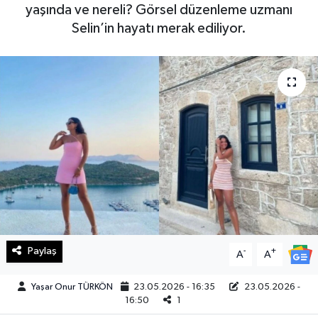
yaşında ve nereli? Görsel düzenleme uzmanı
Haberde İnsan
Selin’in hayatı merak ediliyor.
Kültür Sanat
Magazin
Manşet Altı
Manşetler
Resmi İlan
Sağlık
Paylaş
-
+
A
A
Spor
Yaşar Onur TÜRKÖN
23.05.2026 - 16:35
23.05.2026 -
16:50
1
SürManşet