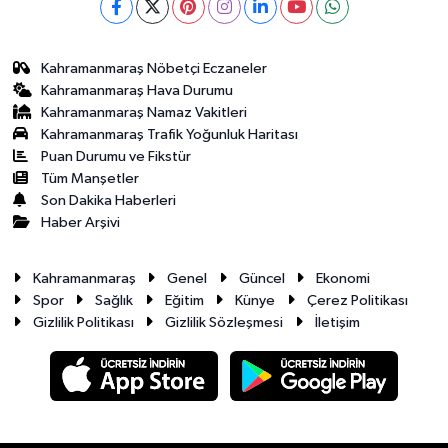
Kahramanmaraş Nöbetçi Eczaneler
Kahramanmaraş Hava Durumu
Kahramanmaraş Namaz Vakitleri
Kahramanmaraş Trafik Yoğunluk Haritası
Puan Durumu ve Fikstür
Tüm Manşetler
Son Dakika Haberleri
Haber Arşivi
Kahramanmaraş
Genel
Güncel
Ekonomi
Spor
Sağlık
Eğitim
Künye
Çerez Politikası
Gizlilik Politikası
Gizlilik Sözleşmesi
İletişim