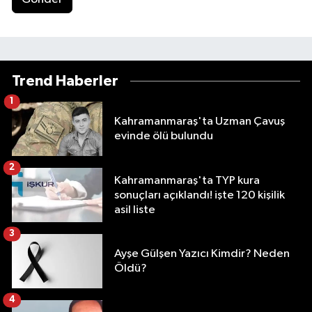
Trend Haberler
1
Kahramanmaraş'ta Uzman Çavuş
evinde ölü bulundu
2
Kahramanmaraş'ta TYP kura
sonuçları açıklandı! işte 120 kişilik
asil liste
3
Ayşe Gülşen Yazıcı Kimdir? Neden
Öldü?
4