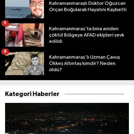
Kahramanmaraşlı Doktor Oğuzcan
Orçan Boğularak Hayatını Kaybetti
5
Kahramanmaraş'ta bina aniden
çöktü! Bölgeye AFAD ekipleri sevk
edildi
6
Kahramanmaraş'lı Uzman Çavuş
Ökkeş Altıntaş kimdir? Neden
öldü?
Kategori Haberler