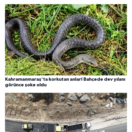
Kahramanmaraş'ta korkutan anlar! Bahçede dev yılanı
görünce şoke oldu