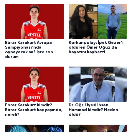
Ebrar Karakurt Avrupa
Korkunç olay: İpek Gezer'i
Şampiyonası'nda
öldüren Ömer Oğuz da
oynayacak mı? İşte son
hayatını kaybetti
durum
Ebrar Karakurt kimdir?
Dr. Öğr. Üyesi İhsan
Ebrar Karakurt kaç yaşında,
Hammad kimdir? Neden
nereli?
öldü?