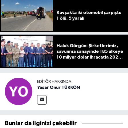
Kavşakta iki otomobil çarpıştı:
1 ölü, 5 yaralı
Haluk Görgün: Şirketlerimiz,
savunma sanayinde 185 ülkeye
10 milyar dolar ihracatla 2025'i
tamamladı
EDITÖR HAKKINDA
Yaşar Onur TÜRKÖN
Bunlar da ilginizi çekebilir