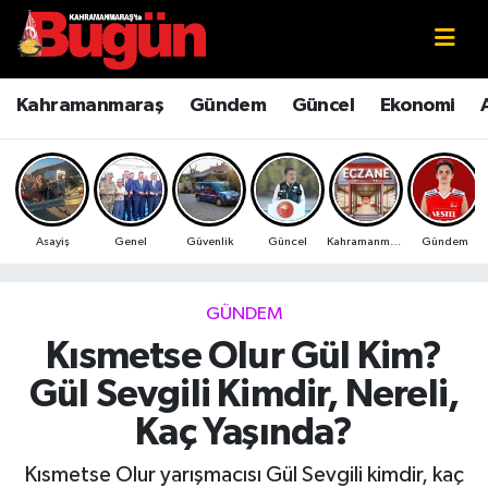
Kahramanmaraş
Kahramanmaraş Nöbetçi Eczaneler
Kahramanmaraş
Gündem
Güncel
Ekonomi
Kahramanmaraş Sokak Röportajları
Kahramanmaraş Hava Durumu
Bilim ve Teknoloji
Kahramanmaraş Namaz Vakitleri
Asayiş
Genel
Güvenlik
Güncel
Kahramanmaraş
Gündem
Çevre
Kahramanmaraş Trafik Yoğunluk Haritası
Eğitim
Süper Lig Puan Durumu ve Fikstür
GÜNDEM
Kısmetse Olur Gül Kim?
Ekonomi
Tüm Manşetler
Gül Sevgili Kimdir, Nereli,
Genel
Son Dakika Haberleri
Kaç Yaşında?
Güncel
Haber Arşivi
Kısmetse Olur yarışmacısı Gül Sevgili kimdir, kaç