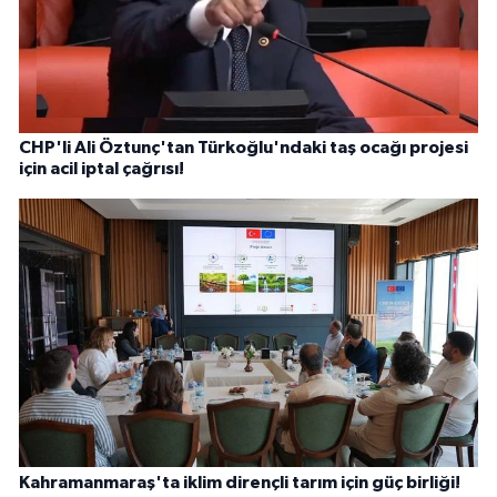
CHP'li Ali Öztunç'tan Türkoğlu'ndaki taş ocağı projesi
için acil iptal çağrısı!
Kahramanmaraş'ta iklim dirençli tarım için güç birliği!