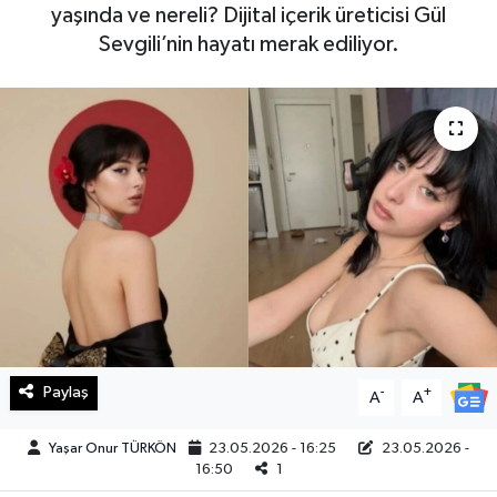
yaşında ve nereli? Dijital içerik üreticisi Gül
Haberde İnsan
Sevgili’nin hayatı merak ediliyor.
Kültür Sanat
Magazin
Manşet Altı
Manşetler
Resmi İlan
Sağlık
Paylaş
-
+
A
A
Spor
Yaşar Onur TÜRKÖN
23.05.2026 - 16:25
23.05.2026 -
16:50
1
SürManşet