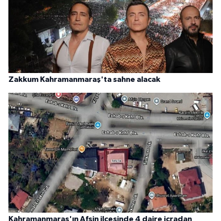
Zakkum Kahramanmaraş'ta sahne alacak
Kahramanmaraş'ın Afşin ilçesinde 4 daire icradan