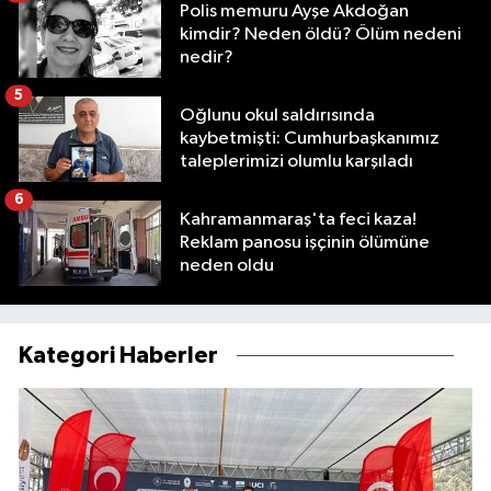
Polis memuru Ayşe Akdoğan
kimdir? Neden öldü? Ölüm nedeni
nedir?
5
Oğlunu okul saldırısında
kaybetmişti: Cumhurbaşkanımız
taleplerimizi olumlu karşıladı
6
Kahramanmaraş'ta feci kaza!
Reklam panosu işçinin ölümüne
neden oldu
Kategori Haberler