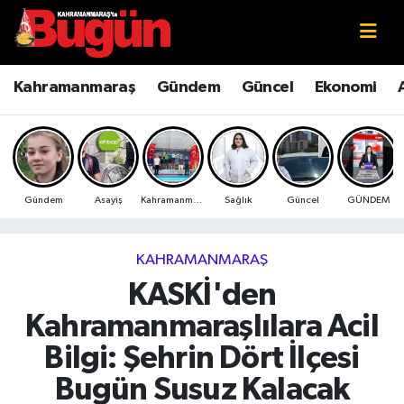
Kahramanmaraş
Kahramanmaraş Nöbetçi Eczaneler
Kahramanmaraş
Gündem
Güncel
Ekonomi
Kahramanmaraş Sokak Röportajları
Kahramanmaraş Hava Durumu
Bilim ve Teknoloji
Kahramanmaraş Namaz Vakitleri
Gündem
Asayiş
Kahramanmaraş
Sağlık
Güncel
GÜNDEM
Çevre
Kahramanmaraş Trafik Yoğunluk Haritası
Eğitim
Süper Lig Puan Durumu ve Fikstür
KAHRAMANMARAŞ
KASKİ'den
Ekonomi
Tüm Manşetler
Kahramanmaraşlılara Acil
Genel
Son Dakika Haberleri
Bilgi: Şehrin Dört İlçesi
Bugün Susuz Kalacak
Güncel
Haber Arşivi