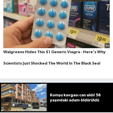
Komşu kavgası can aldı! 58
yaşındaki adam öldürüldü