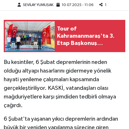
SEVİLAY YUMUŞAK
10.07.2025 - 11:06
1
Teknoloji
Yaşam
Tour of
Kahramanmaraş'ta 3.
Etap Başkonuş
KAHRAMANMARAŞ
Yaylası'nda Sona Erdi
Bu kesintiler, 6 Şubat depremlerinin neden
olduğu altyapı hasarlarını gidermeye yönelik
hayati yenileme çalışmaları kapsamında
gerçekleştiriliyor. KASKİ, vatandaşları olası
mağduriyetlere karşı şimdiden tedbirli olmaya
çağırdı.
6 Şubat'ta yaşanan yıkıcı depremlerin ardından
büyük bir yeniden yapılanma sürecine giren