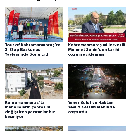
Tour of Kahramanmaraş'ta
Kahramanmaraş milletvekili
3. Etap Başkonuş
Mehmet Şahin’den tarihi
Yaylası'nda Sona Erdi
çözüm açıklaması
Kahramanmaraş'ta
Yener Bulut ve Haktan
mahallelerin çehresini
Yavuz KAFUM alanında
değiştiren yatırımlar hız
coşturdu
kesmiyor