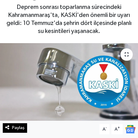
Deprem sonrası toparlanma sürecindeki
Haberde İnsan
Kahramanmaraş'ta, KASKİ'den önemli bir uyarı
geldi: 10 Temmuz'da şehrin dört ilçesinde planlı
Kültür Sanat
su kesintileri yaşanacak.
Magazin
Manşet Altı
Manşetler
Resmi İlan
Sağlık
Spor
Paylaş
-
+
A
A
SürManşet