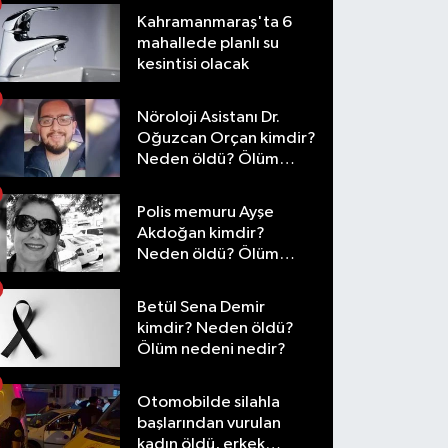
Kahramanmaraş'ta 6
mahallede planlı su
kesintisi olacak
Nöroloji Asistanı Dr.
Oğuzcan Orçan kimdir?
Neden öldü? Ölüm
nedeni nedir?
Polis memuru Ayşe
Akdoğan kimdir?
Neden öldü? Ölüm
nedeni nedir?
Betül Sena Demir
kimdir? Neden öldü?
Ölüm nedeni nedir?
Otomobilde silahla
başlarından vurulan
kadın öldü, erkek