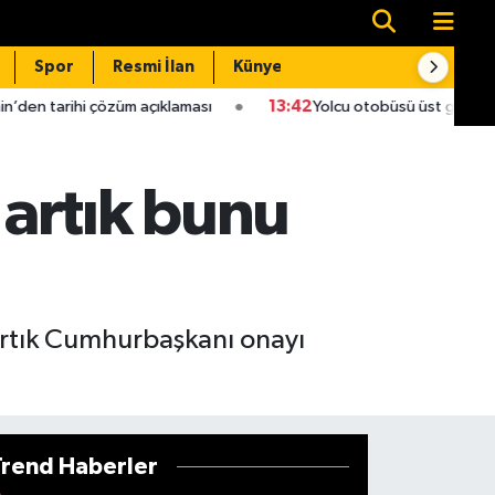
Spor
Resmi İlan
Künye
İletişim
özüm açıklaması
13:42
Yolcu otobüsü üst geçide çarptı: 1 ölü, 19
artık bunu
 Artık Cumhurbaşkanı onayı
Trend Haberler