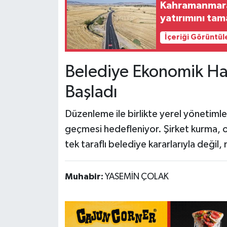
Kahramanmaraş
yatırımını ta
İçeriği Görüntül
Belediye Ekonomik Ha
Başladı
Düzenleme ile birlikte yerel yönetimler
geçmesi hedefleniyor. Şirket kurma, o
tek taraflı belediye kararlarıyla deği
Muhabir:
YASEMİN ÇOLAK