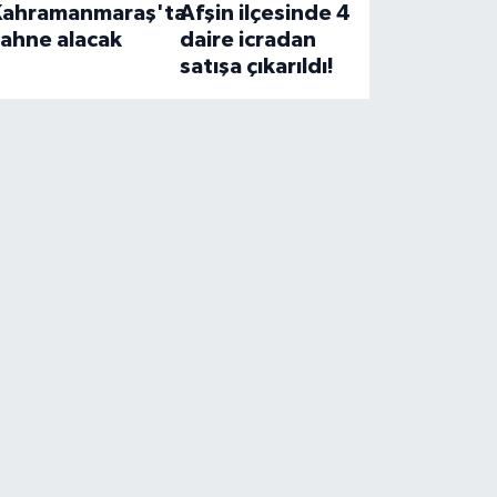
Kahramanmaraş'ta
Afşin ilçesinde 4
sahne alacak
daire icradan
satışa çıkarıldı!