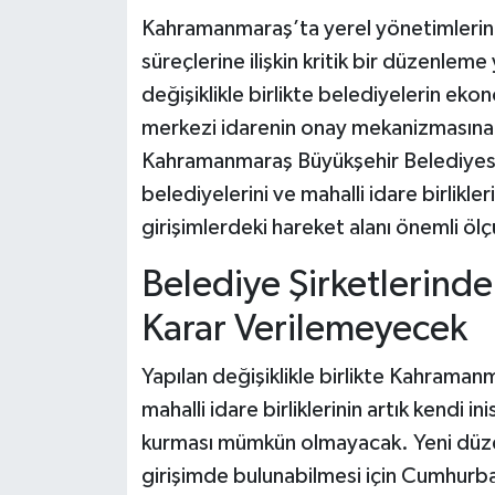
Kahramanmaraş’ta yerel yönetimlerin 
Teknoloji
süreçlerine ilişkin kritik bir düzenle
değişiklikle birlikte belediyelerin ekon
Yaşam
merkezi idarenin onay mekanizmasına
Kahramanmaraş Büyükşehir Belediyesi 
KAHRAMANMARAŞ
belediyelerini ve mahalli idare birlikle
girişimlerdeki hareket alanı önemli ö
Belediye Şirketlerind
Karar Verilemeyecek
Yapılan değişiklikle birlikte Kahramanm
mahalli idare birliklerinin artık kendi in
kurması mümkün olmayacak. Yeni düzen
girişimde bulunabilmesi için Cumhurbaş