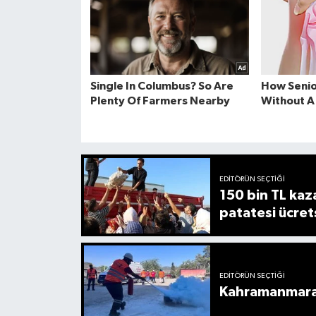
EDITÖRÜN SEÇTIĞI
150 bin TL kaz
patatesi ücret
EDITÖRÜN SEÇTIĞI
Kahramanmaraş’