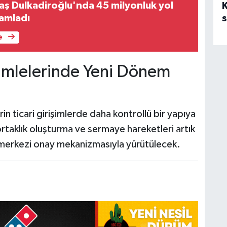
 Dulkadiroğlu'nda 45 milyonluk yol
mamladı
e
mlelerinde Yeni Dönem
in ticari girişimlerde daha kontrollü bir yapıya
rtaklık oluşturma ve sermaye hareketleri artık
l, merkezi onay mekanizmasıyla yürütülecek.