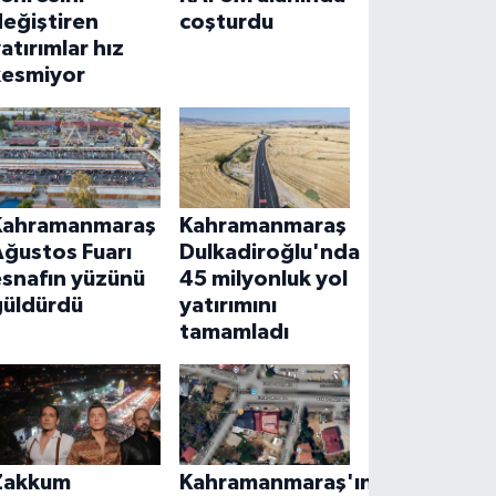
eğiştiren
coşturdu
atırımlar hız
kesmiyor
Kahramanmaraş
Kahramanmaraş
Ağustos Fuarı
Dulkadiroğlu'nda
esnafın yüzünü
45 milyonluk yol
güldürdü
yatırımını
tamamladı
Zakkum
Kahramanmaraş'ın