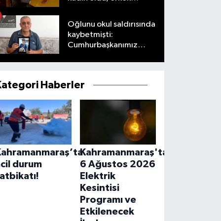
yaralandı
Oğlunu okul saldırısında
kaybetmişti:
Cumhurbaşkanımız
taleplerimizi olumlu
karşıladı
Kategori Haberler
Kahramanmaraş’ta
Kahramanmaraş'ta
cil durum
6 Ağustos 2026
atbikatı!
Elektrik
Kesintisi
Programı ve
Etkilenecek