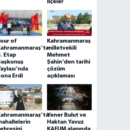
İlçeler
our of
Kahramanmaraş
Kahramanmaraş'ta
milletvekili
. Etap
Mehmet
Başkonuş
Şahin’den tarihi
aylası'nda
çözüm
ona Erdi
açıklaması
Kahramanmaraş'ta
Yener Bulut ve
ahallelerin
Haktan Yavuz
ehresini
KAFUM alanında