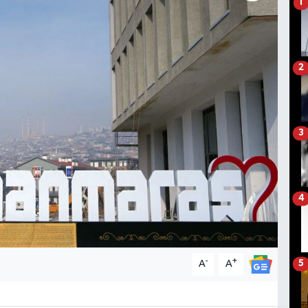
1
2
3
4
-
+
A
A
5