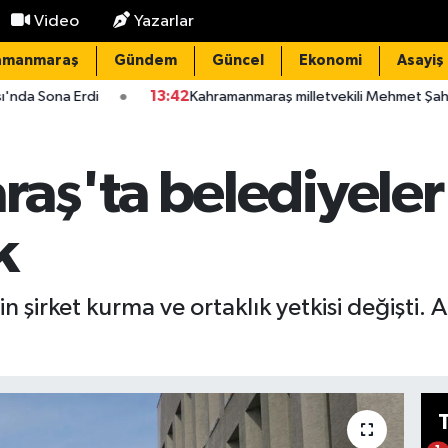
Video
Yazarlar
amanmaraş
Gündem
Güncel
Ekonomi
Asayiş
i
13:42
Kahramanmaraş milletvekili Mehmet Şahin’den tarihi ç
ş'ta belediyeler 
k
 şirket kurma ve ortaklık yetkisi değişti.