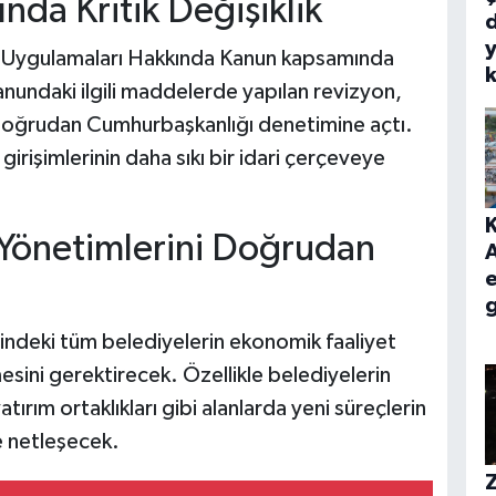
da Kritik Değişiklik
d
y
 Uygulamaları Hakkında Kanun kapsamında
Kanundaki ilgili maddelerde yapılan revizyon,
i doğrudan Cumhurbaşkanlığı denetimine açtı.
irişimlerinin daha sıkı bir idari çerçeveye
Yönetimlerini Doğrudan
ndeki tüm belediyelerin ekonomik faaliyet
sini gerektirecek. Özellikle belediyelerin
 yatırım ortaklıkları gibi alanlarda yeni süreçlerin
 netleşecek.