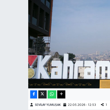
Haberde İnsan
Kültür Sanat
Magazin
Manşet Altı
Manşetler
Resmi İlan
Sağlık
Spor
SEVİLAY YUMUŞAK
22.05.2026 - 12:53
1
SürManşet