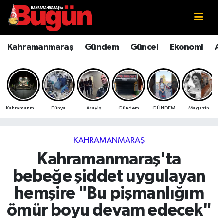
Kahramanmaraş
Kahramanmaraş Nöbetçi Eczaneler
Kahramanmaraş
Gündem
Güncel
Ekonomi
Kahramanmaraş Sokak Röportajları
Kahramanmaraş Hava Durumu
Bilim ve Teknoloji
Kahramanmaraş Namaz Vakitleri
Kahramanmaraş
Dünya
Asayiş
Gündem
GÜNDEM
Magazin
Çevre
Kahramanmaraş Trafik Yoğunluk Haritası
Eğitim
Süper Lig Puan Durumu ve Fikstür
KAHRAMANMARAŞ
Kahramanmaraş'ta
Ekonomi
Tüm Manşetler
bebeğe şiddet uygulayan
Genel
Son Dakika Haberleri
hemşire "Bu pişmanlığım
ömür boyu devam edecek"
Güncel
Haber Arşivi