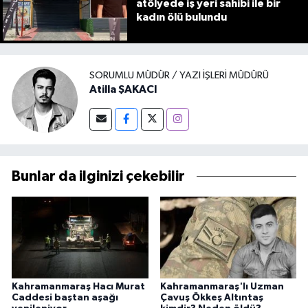
atölyede iş yeri sahibi ile bir
kadın ölü bulundu
SORUMLU MÜDÜR / YAZI İŞLERI MÜDÜRÜ
Atilla ŞAKACI
Bunlar da ilginizi çekebilir
Kahramanmaraş Hacı Murat
Kahramanmaraş'lı Uzman
Caddesi baştan aşağı
Çavuş Ökkeş Altıntaş