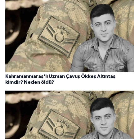
Kahramanmaraş'lı Uzman Çavuş Ökkeş Altıntaş
kimdir? Neden öldü?