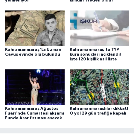
yenileniyor
kimdir? Neden öldü?
Kahramanmaraş'ta Uzman
Kahramanmaraş'ta TYP
Çavuş evinde ölü bulundu
kura sonuçları açıklandı!
işte 120 kişilik asil liste
Kahramanmaraş Ağustos
Kahramanmaraşlılar dikkat!
Fuarı'nda Cumartesi akşamı
O yol 29 gün trafiğe kapalı
Funda Arar fırtınası esecek