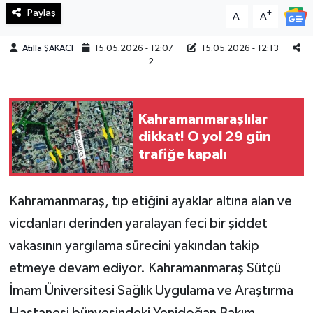
Paylaş
-
+
A
A
Teknoloji
Atilla ŞAKACI
15.05.2026 - 12:07
15.05.2026 - 12:13
2
Yaşam
KAHRAMANMARAŞ
Kahramanmaraşlılar
dikkat! O yol 29 gün
trafiğe kapalı
Kahramanmaraş, tıp etiğini ayaklar altına alan ve
vicdanları derinden yaralayan feci bir şiddet
vakasının yargılama sürecini yakından takip
etmeye devam ediyor. Kahramanmaraş Sütçü
İmam Üniversitesi Sağlık Uygulama ve Araştırma