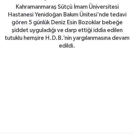
Kahramanmaraş Sütçü İmam Üniversitesi
Haberde İnsan
Hastanesi Yenidoğan Bakım Ünitesi'nde tedavi
gören 5 günlük Deniz Esin Bozoklar bebeğe
Kültür Sanat
şiddet uyguladığı ve darp ettiği iddia edilen
tutuklu hemşire H.D.B.’nin yargılanmasına devam
Magazin
edildi.
Manşet Altı
Manşetler
Resmi İlan
Sağlık
Spor
SürManşet