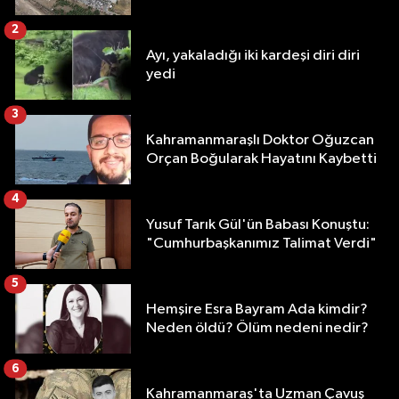
2
Ayı, yakaladığı iki kardeşi diri diri
yedi
3
Kahramanmaraşlı Doktor Oğuzcan
Orçan Boğularak Hayatını Kaybetti
4
Yusuf Tarık Gül'ün Babası Konuştu:
"Cumhurbaşkanımız Talimat Verdi"
5
Hemşire Esra Bayram Ada kimdir?
Neden öldü? Ölüm nedeni nedir?
6
Kahramanmaraş'ta Uzman Çavuş