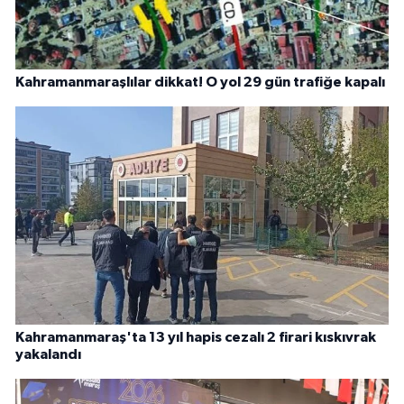
Kahramanmaraşlılar dikkat! O yol 29 gün trafiğe kapalı
Kahramanmaraş'ta 13 yıl hapis cezalı 2 firari kıskıvrak
yakalandı