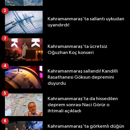
2
Kahramanmaraş'ta sallantı uykudan
uyandırdı!
3
Kahramanmaraş'ta ücretsiz
Oğuzhan Koç konseri
4
Kahramanmaraş sallandı! Kandilli
Rasathanesi Göksun depremini
duyurdu
5
Kahramanmaraş’ta da hissedilen
deprem sonrası Naci Görür o
ihtimali açıkladı
6
Kahramanmaraş'ta görkemli düğün