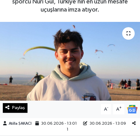
sporcu Nuri Gül, Türkiye’nin en uzun mesafe
uçuşlarına imza atıyor.
Haberde İnsan
Kültür Sanat
Magazin
Manşet Altı
Manşetler
Resmi İlan
Sağlık
Paylaş
-
+
A
A
Spor
Atilla ŞAKACI
30.06.2026 - 13:01
30.06.2026 - 13:09
1
SürManşet