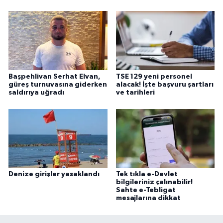
Başpehlivan Serhat Elvan,
TSE 129 yeni personel
güreş turnuvasına giderken
alacak! İşte başvuru şartları
saldırıya uğradı
ve tarihleri
Denize girişler yasaklandı
Tek tıkla e-Devlet
bilgileriniz çalınabilir!
Sahte e-Tebligat
mesajlarına dikkat