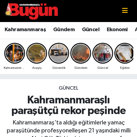
Kahramanmaraş
Kahramanmaraş Nöbetçi Eczaneler
Kahramanmaraş
Gündem
Güncel
Ekonomi
Kahramanmaraş Sokak Röportajları
Kahramanmaraş Hava Durumu
Bilim ve Teknoloji
Kahramanmaraş Namaz Vakitleri
Kahramanmaraş
Asayiş
Güvenlik
Gündem
Güncel
Eğitim
Çevre
Kahramanmaraş Trafik Yoğunluk Haritası
Eğitim
Süper Lig Puan Durumu ve Fikstür
GÜNCEL
Kahramanmaraşlı
Ekonomi
Tüm Manşetler
paraşütçü rekor peşinde
Genel
Son Dakika Haberleri
Kahramanmaraş'ta aldığı eğitimlerle yamaç
paraşütünde profesyonelleşen 21 yaşındaki milli
Güncel
Haber Arşivi