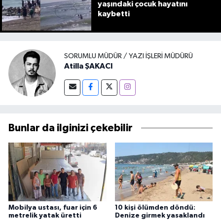
yaşındaki çocuk hayatını
kaybetti
SORUMLU MÜDÜR / YAZI İŞLERI MÜDÜRÜ
Atilla ŞAKACI
Bunlar da ilginizi çekebilir
Mobilya ustası, fuar için 6
10 kişi ölümden döndü:
metrelik yatak üretti
Denize girmek yasaklandı