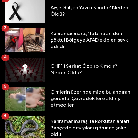
Ayşe Gülşen Yazıcı Kimdir? Neden
Öldü?
3
Kahramanmaraş'ta bina aniden
çöktü! Bölgeye AFAD ekipleri sevk
edildi
4
CHP'li Serhat Özpiro Kimdir?
Neden Öldü?
5
Çimlerin üzerinde mide bulandıran
görüntü! Çevredekilere aldırış
etmediler
6
Kahramanmaraş'ta korkutan anlar!
Bahçede dev yılanı görünce şoke
oldu