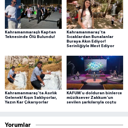
Kahramanmaraşlı Kaptan
Kahramanmaraş’ta
Teknesinde Ölü Bulundu!
Sıcaklardan Bunalanlar
Buraya Akın Ediyor!
Serinliğiyle Mest Ediyor
Kahramanmaraş’ta Asırlık
KAFUM'u dolduran binlerce
Gelenek! Kışın Saklıyorlar,
müziksever Zakkum'un
Yazın Kar Çıkarıyorlar
sevilen şarkılarıyla coştu
Yorumlar