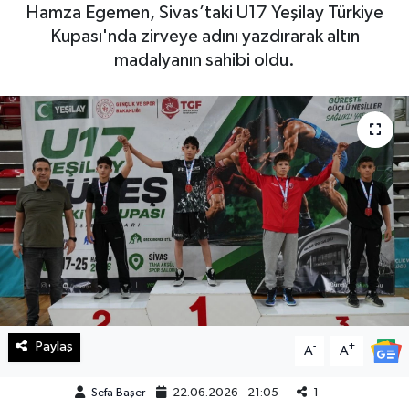
Hamza Egemen, Sivas’taki U17 Yeşilay Türkiye
Haberde İnsan
Kupası'nda zirveye adını yazdırarak altın
madalyanın sahibi oldu.
Kültür Sanat
Magazin
Manşet Altı
Manşetler
Resmi İlan
Sağlık
Paylaş
-
+
A
A
Spor
Sefa Başer
22.06.2026 - 21:05
1
SürManşet