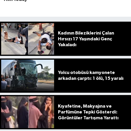
Kadının Bileziklerini Çalan
Hırsızı 17 Yaşındaki Genç
Yakaladı
Yolcu otobüsü kamyonete
arkadan çarptı: 1 ölü, 15 yaralı
Kıyafetine, Makyajına ve
Parfümüne Tepki Gösterdi:
Görüntüler Tartışma Yarattı