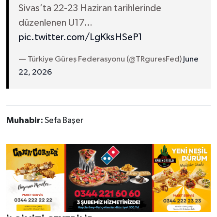
Sivas’ta 22-23 Haziran tarihlerinde
düzenlenen U17…
pic.twitter.com/LgKksHSeP1
— Türkiye Güreş Federasyonu (@TRguresFed)
June
22, 2026
Muhabir:
Sefa Başer