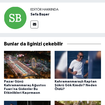
EDITÖR HAKKINDA
Sefa Başer
Bunlar da ilginizi çekebilir
Pazar Günü
Kahramanmaraşlı Kaptan
Kahramanmaraş Ağustos
Şükrü Gök Kimdir? Neden
Fuarı’na Gidenler Bu
Öldü?
Etkinlikleri Kaçırmasın