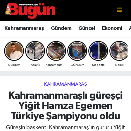
Kahramanmaraş
Kahramanmaraş Nöbetçi Eczaneler
Kahramanmaraş
Gündem
Güncel
Ekonomi
Kahramanmaraş Sokak Röportajları
Kahramanmaraş Hava Durumu
Bilim ve Teknoloji
Kahramanmaraş Namaz Vakitleri
Gündem
Asayiş
Kahramanmaraş
GÜNDEM
Magazin
Genel
Çevre
Kahramanmaraş Trafik Yoğunluk Haritası
Eğitim
Süper Lig Puan Durumu ve Fikstür
KAHRAMANMARAŞ
Kahramanmaraşlı güreşçi
Ekonomi
Tüm Manşetler
Yiğit Hamza Egemen
Genel
Son Dakika Haberleri
Türkiye Şampiyonu oldu
Güncel
Haber Arşivi
Güreşin başkenti Kahramanmaraş’ın gururu Yiğit