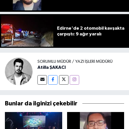
Edirne'de 2 otomobil kavşakta
çarpıştı: 9 ağır yaralı
SORUMLU MÜDÜR / YAZI İŞLERI MÜDÜRÜ
Atilla ŞAKACI
Bunlar da ilginizi çekebilir