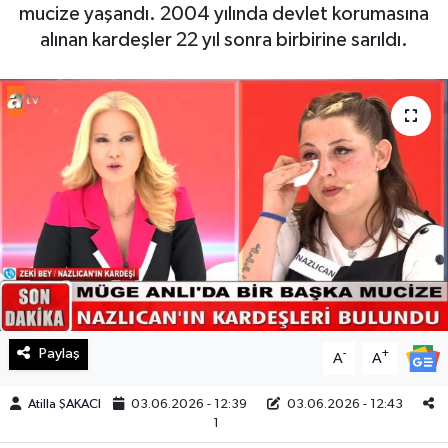
mucize yaşandı. 2004 yılında devlet korumasına
Haberde İnsan
alınan kardeşler 22 yıl sonra birbirine sarıldı.
Kültür Sanat
Magazin
Manşet Altı
Manşetler
Resmi İlan
Sağlık
Paylaş
-
+
A
A
Spor
Atilla ŞAKACI
03.06.2026 - 12:39
03.06.2026 - 12:43
1
SürManşet