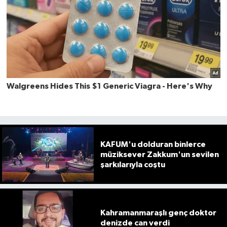
KAFUM'u dolduran binlerce
müziksever Zakkum'un sevilen
şarkılarıyla coştu
Kahramanmaraşlı genç doktor
denizde can verdi