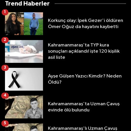
Trend Haberler
1
Korkunç olay: İpek Gezer'i öldüren
Ömer Oğuz da hayatını kaybetti
2
Kahramanmaraş'ta TYP kura
sonuçları açıklandı! işte 120 kişilik
asil liste
3
Ayşe Gülşen Yazıcı Kimdir? Neden
Öldü?
4
Kahramanmaraş'ta Uzman Çavuş
evinde ölü bulundu
5
Kahramanmaraş'lı Uzman Çavuş