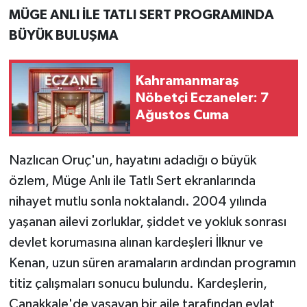
MÜGE ANLI İLE TATLI SERT PROGRAMINDA
Teknoloji
BÜYÜK BULUŞMA
Yaşam
Kahramanmaraş
Nöbetçi Eczaneler: 7
KAHRAMANMARAŞ
Ağustos Cuma
Nazlıcan Oruç'un, hayatını adadığı o büyük
özlem, Müge Anlı ile Tatlı Sert ekranlarında
nihayet mutlu sonla noktalandı. 2004 yılında
yaşanan ailevi zorluklar, şiddet ve yokluk sonrası
devlet korumasına alınan kardeşleri İlknur ve
Kenan, uzun süren aramaların ardından programın
titiz çalışmaları sonucu bulundu. Kardeşlerin,
Çanakkale'de yaşayan bir aile tarafından evlat