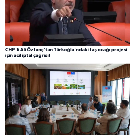
CHP'li Ali Öztunç'tan Türkoğlu'ndaki taş ocağı projesi
için acil iptal çağrısı!